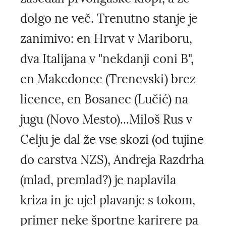
dolgo ne več. Trenutno stanje je
zanimivo: en Hrvat v Mariboru,
dva Italijana v "nekdanji coni B",
en Makedonec (Trenevski) brez
licence, en Bosanec (Lučić) na
jugu (Novo Mesto)...Miloš Rus v
Celju je dal že vse skozi (od tujine
do carstva NZS), Andreja Razdrha
(mlad, premlad?) je naplavila
kriza in je ujel plavanje s tokom,
primer neke športne karirere pa