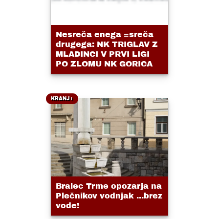
Nesreča enega =sreča
drugega: NK TRIGLAV Z
MLADINCI V PRVI LIGI
PO ZLOMU NK GORICA
KRANJ+
Bralec Trme opozarja na
Plečnikov vodnjak ...brez
vode!