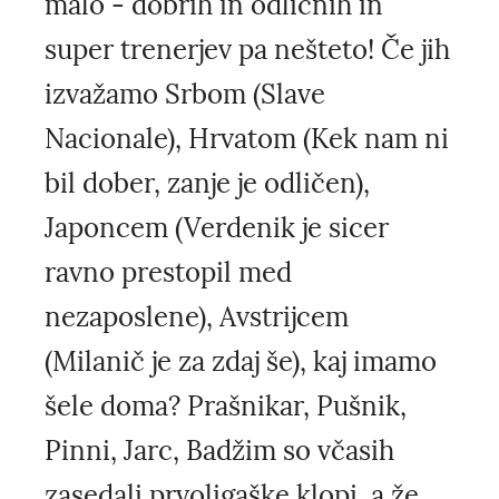
malo - dobrih in odličnih in
super trenerjev pa nešteto! Če jih
izvažamo Srbom (Slave
Nacionale), Hrvatom (Kek nam ni
bil dober, zanje je odličen),
Japoncem (Verdenik je sicer
ravno prestopil med
nezaposlene), Avstrijcem
(Milanič je za zdaj še), kaj imamo
šele doma? Prašnikar, Pušnik,
Pinni, Jarc, Badžim so včasih
zasedali prvoligaške klopi, a že