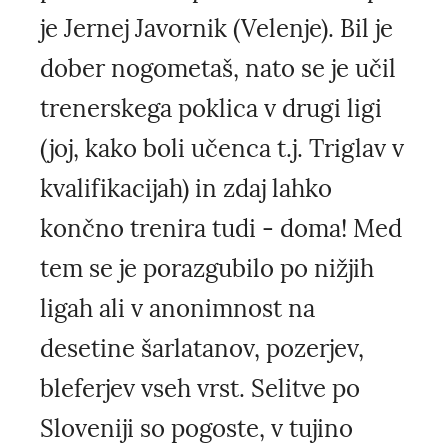
je Jernej Javornik (Velenje). Bil je
dober nogometaš, nato se je učil
trenerskega poklica v drugi ligi
(joj, kako boli učenca t.j. Triglav v
kvalifikacijah) in zdaj lahko
končno trenira tudi - doma! Med
tem se je porazgubilo po nižjih
ligah ali v anonimnost na
desetine šarlatanov, pozerjev,
bleferjev vseh vrst. Selitve po
Sloveniji so pogoste, v tujino