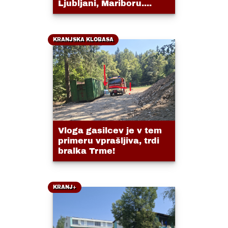
Ljubljani, Mariboru....
KRANJSKA KLOBASA
Vloga gasilcev je v tem
primeru vprašljiva, trdi
bralka Trme!
KRANJ+