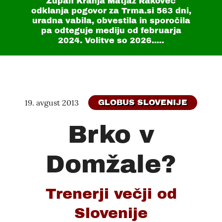
Župan Kranja Matjaž Rakovec
odklanja pogovor za Trma.si
563 dni
,
uradna vabila, obvestila in sporočila
pa odteguje mediju od februarja
2024. Volitve so 2026.....
19. avgust 2013
GLOBUS SLOVENIJE
Brko v
Domžale?
Trenerji večji od
Slovenije