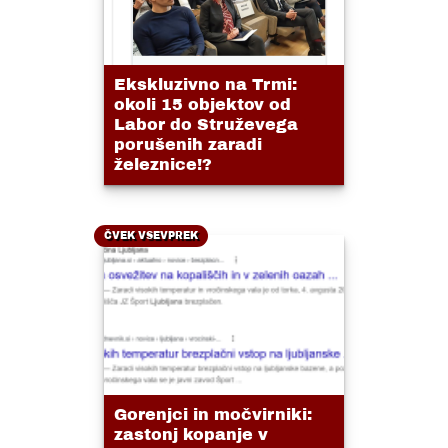
Ekskluzivno na Trmi:
okoli 15 objektov od
Labor do Struževega
porušenih zaradi
železnice!?
ČVEK VSEVPREK
Gorenjci in močvirniki:
zastonj kopanje v