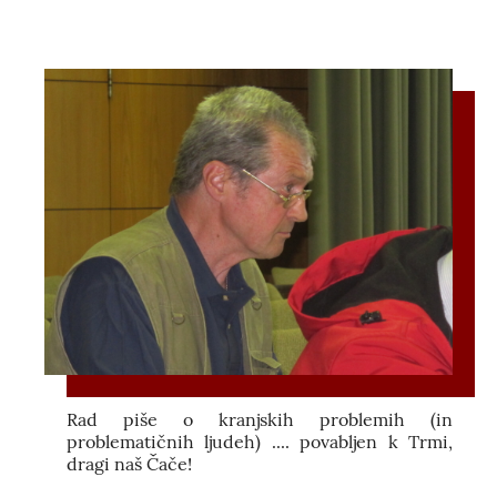
Rad piše o kranjskih problemih (in
problematičnih ljudeh) .... povabljen k Trmi,
dragi naš Čače!