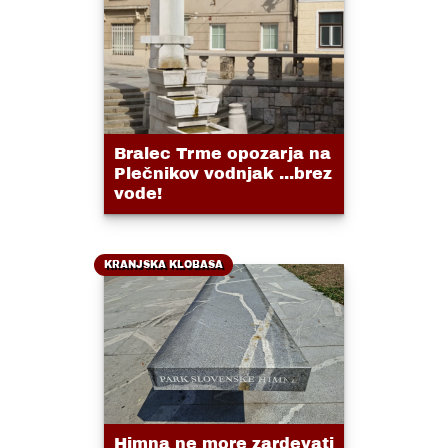
Bralec Trme opozarja na
Plečnikov vodnjak ...brez
vode!
KRANJSKA KLOBASA
Himna ne more zardevati