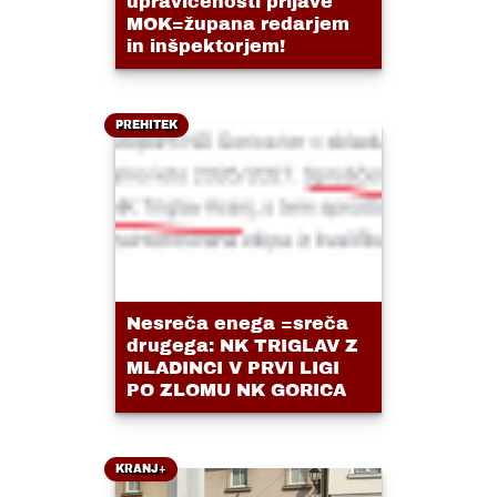
upravičenosti prijave
MOK=župana redarjem
in inšpektorjem!
PREHITEK
Nesreča enega =sreča
drugega: NK TRIGLAV Z
MLADINCI V PRVI LIGI
PO ZLOMU NK GORICA
KRANJ+