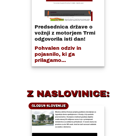
Predsednica države o
vožnji z motorjem Trmi
odgovorila isti dan!
Pohvalen odziv in
pojasnilo, ki ga
prilagamo...
Z NASLOVINICE:
GLOBUS SLOVENIJE