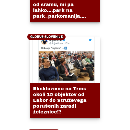
od sramu, mi pa
lahko....park na
park=parkomanija....
GLOBUS SLOVENIJE
Ekskluzivno na Trmi:
okoli 15 objektov od
Labor do Struževega
porušenih zaradi
železnice!?