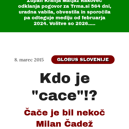
Župan Kranja Matjaž Rakovec
odklanja pogovor za Trma.si
564 dni
,
uradna vabila, obvestila in sporočila
pa odteguje mediju od februarja
2024. Volitve so 2026.....
8. marec 2015
GLOBUS SLOVENIJE
Kdo je
"cace"!?
Čače je bil nekoč
Milan Čadež