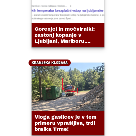
Gorenjci in močvirniki:
zastonj kopanje v
Ljubljani, Mariboru....
KRANJSKA KLOBASA
Vloga gasilcev je v tem
primeru vprašljiva, trdi
bralka Trme!