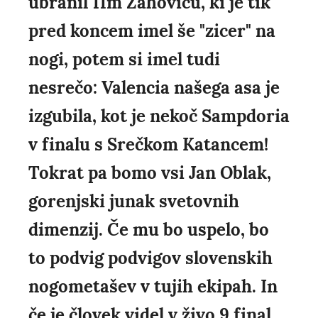
ubranil 11m Zahoviću, ki je tik
pred koncem imel še "zicer" na
nogi, potem si imel tudi
nesrečo: Valencia našega asa je
izgubila, kot je nekoč Sampdoria
v finalu s Srečkom Katancem!
Tokrat pa bomo vsi Jan Oblak,
gorenjski junak svetovnih
dimenzij. Če mu bo uspelo, bo
to podvig podvigov slovenskih
nogometašev v tujih ekipah. In
če je človek videl v živo 9 final,