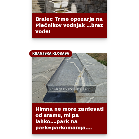
Bralec Trme opozarja na
Plečnikov vodnjak ...brez
vode!
KRANJSKA KLOBASA
Himna ne more zardevati
od sramu, mi pa
lahko....park na
park=parkomanija....