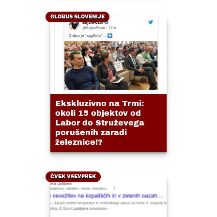
GLOBUS SLOVENIJE
Ekskluzivno na Trmi:
okoli 15 objektov od
Labor do Struževega
porušenih zaradi
železnice!?
ČVEK VSEVPREK