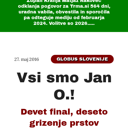
Župan Kranja Matjaž Rakovec
odklanja pogovor za Trma.si
564 dni
,
uradna vabila, obvestila in sporočila
pa odteguje mediju od februarja
2024. Volitve so 2026.....
27. maj 2016
GLOBUS SLOVENIJE
Vsi smo Jan
O.!
Devet final, deseto
grizenje prstov