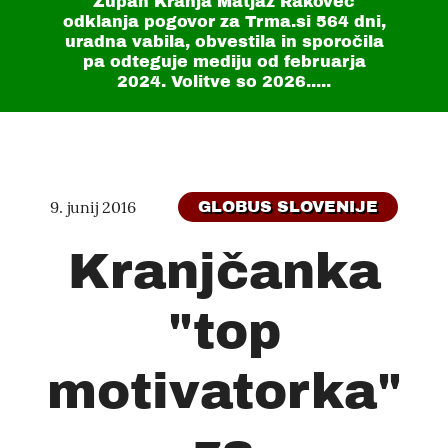
Župan Kranja Matjaž Rakovec
odklanja pogovor za Trma.si
564 dni
,
uradna vabila, obvestila in sporočila
pa odteguje mediju od februarja
2024. Volitve so 2026.....
9. junij 2016
GLOBUS SLOVENIJE
Kranjčanka
"top
motivatorka"