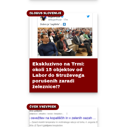
GLOBUS SLOVENIJE
Ekskluzivno na Trmi:
okoli 15 objektov od
Labor do Struževega
porušenih zaradi
železnice!?
ČVEK VSEVPREK