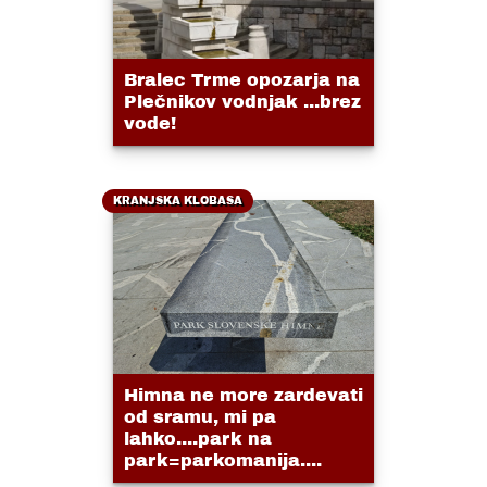
Bralec Trme opozarja na
Plečnikov vodnjak ...brez
vode!
KRANJSKA KLOBASA
Himna ne more zardevati
od sramu, mi pa
lahko....park na
park=parkomanija....