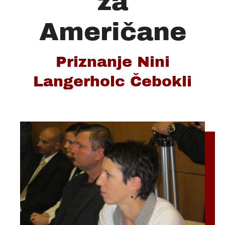
za
Američane
Priznanje Nini
Langerholc Čebokli