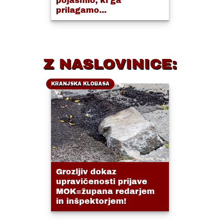
pojasnilo, ki ga
prilagamo...
Z NASLOVINICE:
KRANJSKA KLOBASA
Grozljiv dokaz
upravičenosti prijave
MOK=župana redarjem
in inšpektorjem!