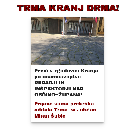
TRMA KRANJ DRMA!
Prvič v zgodovini Kranja
po osamosvojitvi:
REDARJI IN
INŠPEKTORJI NAD
OBČINO=ŽUPANA!
Prijavo suma prekrška
oddala Trma. si - občan
Miran Šubic