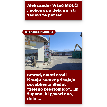
Aleksander Vrtač MOLČI
, policija pa dela na isti
zadevi že pet let....
KRANJSKA KLOBASA
Smrad, smeti sredi
Kranja kamor prihajajo
povabljenci gledat
"zeleno prestolnico"....in
župana, ki govori eno,
dela....