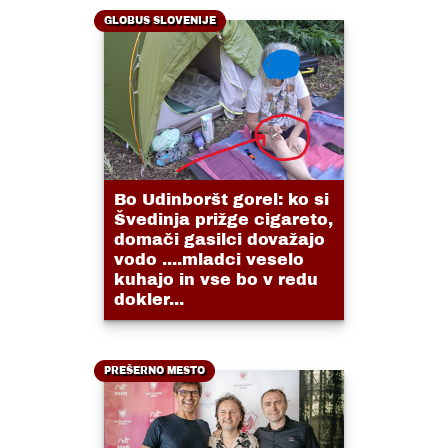
GLOBUS SLOVENIJE
Bo Udinboršt gorel: ko si
Švedinja prižge cigareto,
domači gasilci dovažajo
vodo ....mladci veselo
kuhajo in vse bo v redu
dokler...
PREŠERNO MESTO