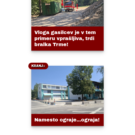
Vloga gasilcev je v tem
primeru vprašljiva, trdi
bralka Trme!
KRANJ+
Namesto ograje...ograja!