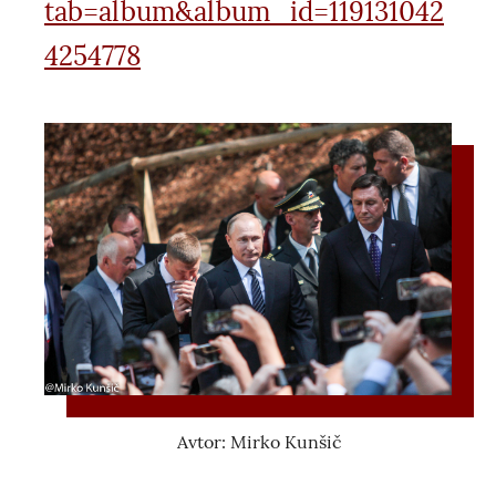
tab=album&album_id=119131042
4254778
Avtor: Mirko Kunšič