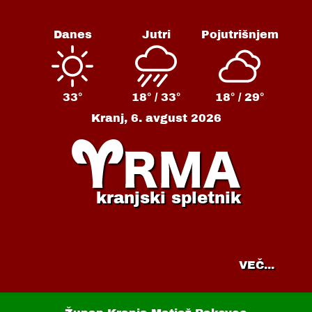
Danes
Jutri
Pojutrišnjem
33°
18° /
33°
18° /
29°
Kranj,
6. avgust 2026
kranjski spletnik
VEČ...