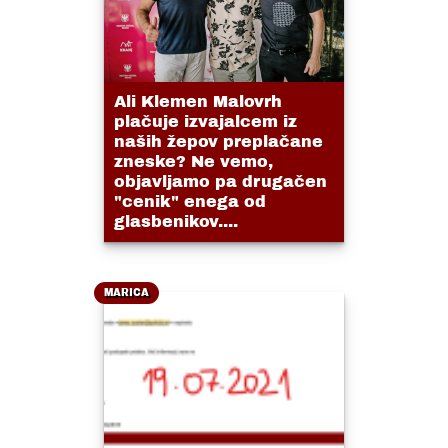
Ali Klemen Malovrh
plačuje izvajalcem iz
naših žepov preplačane
zneske? Ne vemo,
objavljamo pa drugačen
"cenik" enega od
glasbenikov....
MARICA