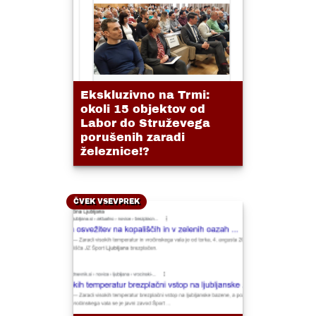
Ekskluzivno na Trmi:
okoli 15 objektov od
Labor do Struževega
porušenih zaradi
železnice!?
ČVEK VSEVPREK