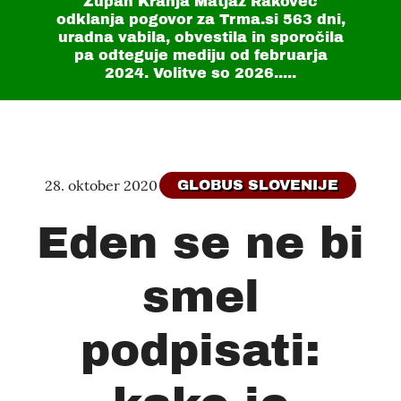
Župan Kranja Matjaž Rakovec
odklanja pogovor za Trma.si
563 dni
,
uradna vabila, obvestila in sporočila
pa odteguje mediju od februarja
2024. Volitve so 2026.....
28. oktober 2020
GLOBUS SLOVENIJE
Eden se ne bi
smel
podpisati: