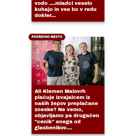
vodo ....mladci veselo
kuhajo in vse bo v redu
dokler...
PREŠERNO MESTO
Ali Klemen Malovrh
plačuje izvajalcem iz
naših žepov preplačane
zneske? Ne vemo,
objavljamo pa drugačen
"cenik" enega od
glasbenikov....