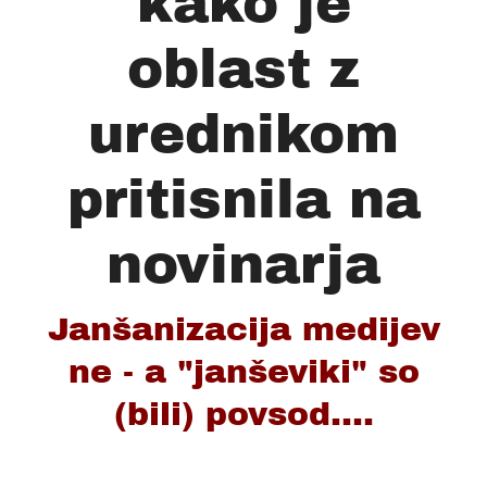
kako je
oblast z
urednikom
pritisnila na
novinarja
Janšanizacija medijev
ne - a "janševiki" so
(bili) povsod....