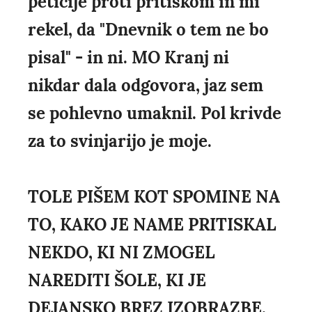
peticije proti pritiskom in mi
rekel, da "Dnevnik o tem ne bo
pisal" - in ni. MO Kranj ni
nikdar dala odgovora, jaz sem
se pohlevno umaknil. Pol krivde
za to svinjarijo je moje.
TOLE PIŠEM KOT SPOMINE NA
TO, KAKO JE NAME PRITISKAL
NEKDO, KI NI ZMOGEL
NAREDITI ŠOLE, KI JE
DEJANSKO BREZ IZOBRAZBE,