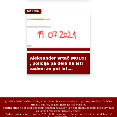
MARICA
Aleksander Vrtač MOLČI
, policija pa dela na isti
zadevi že pet let....
© 2011 - 2026 Društvo Trma, Kranj. Spletnik ustvarjajo člani in prijatelji društva. Če želite
trmariti tudi vi, se nam javite na
naš e-naslov
Spletna stran ne obdeluje nobenih osebnih podatkov in ne uporablja nobenih piškotov, tako
da lahko brezskrbno uživate v branju!
Zadnja sprememba: 6. avgust 2026, 16:09,
v zadnji uri/dnevu obiskovalcev:
undefined
/