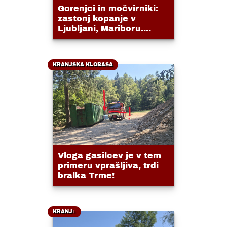
Gorenjci in močvirniki:
zastonj kopanje v
Ljubljani, Mariboru....
KRANJSKA KLOBASA
Vloga gasilcev je v tem
primeru vprašljiva, trdi
bralka Trme!
KRANJ+