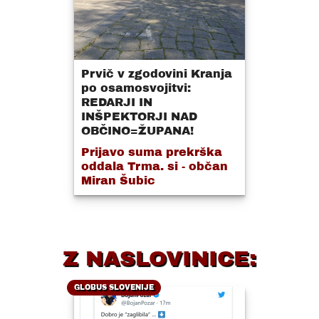
Prvič v zgodovini Kranja
po osamosvojitvi:
REDARJI IN
INŠPEKTORJI NAD
OBČINO=ŽUPANA!
Prijavo suma prekrška
oddala Trma. si - občan
Miran Šubic
Z NASLOVINICE:
GLOBUS SLOVENIJE