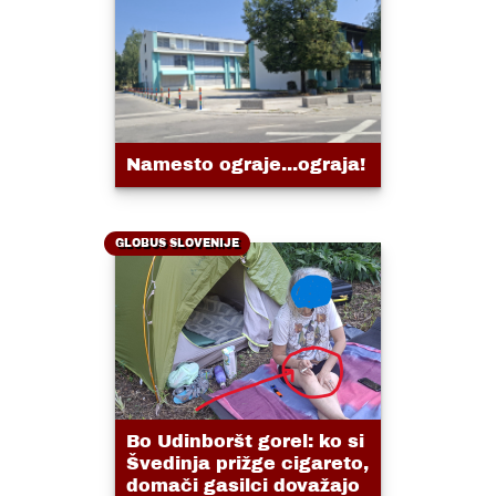
Namesto ograje...ograja!
GLOBUS SLOVENIJE
Bo Udinboršt gorel: ko si
Švedinja prižge cigareto,
domači gasilci dovažajo