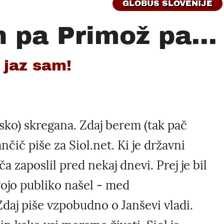
GLOBUS SLOVENIJE
 pa Primož pa...
i jaz sam!
jsko) skregana. Zdaj berem (tak pač
nčič piše za Siol.net. Ki je državni
a zaposlil pred nekaj dnevi. Prej je bil
vojo publiko našel - med
daj piše vzpobudno o Janševi vladi.