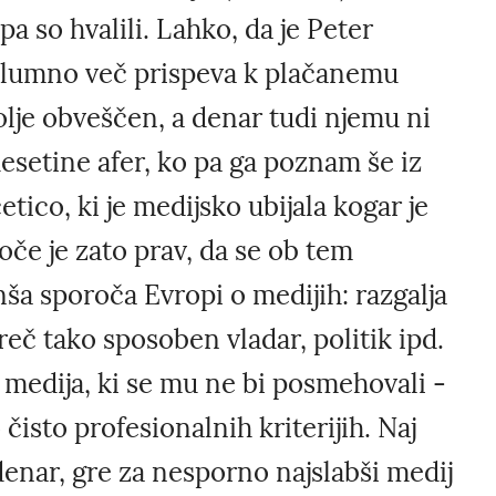
pa so hvalili. Lahko, da je Peter
olumno več prispeva k plačanemu
olje obveščen, a denar tudi njemu ni
desetine afer, ko pa ga poznam še iz
etico, ki je medijsko ubijala kogar je
goče je zato prav, da se ob tem
nša sporoča Evropi o medijih: razgalja
eč tako sposoben vladar, politik ipd.
 medija, ki se mu ne bi posmehovali -
čisto profesionalnih kriterijih. Naj
denar, gre za nesporno najslabši medij