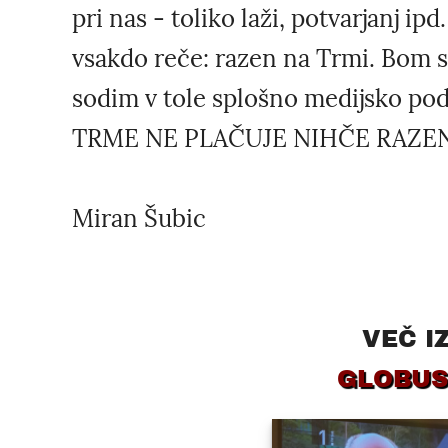
pri nas - toliko laži, potvarjanj ip
vsakdo reče: razen na Trmi. Bom sp
sodim v tole splošno medijsko pod
TRME NE PLAČUJE NIHČE RAZEN
Miran Šubic
VEČ I
GLOBUS