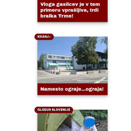
Vloga gasilcev je v tem
primeru vprašljiva, trdi
bralka Trme!
KRANJ+
Namesto ograje...ograja!
GLOBUS SLOVENIJE