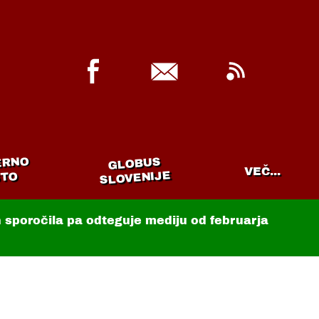
ERNO
GLOBUS
VEČ...
SLOVENIJE
TO
in sporočila pa odteguje mediju od februarja