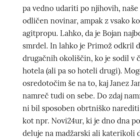
pa vedno udariti po njihovih, naše 
odličen novinar, ampak z vsako k
agitpropu. Lahko, da je Bojan najb
smrdel. In lahko je Primož odkril 
drugačnih okoliščin, ko je sodil v č
hotela (ali pa so hoteli drugi). Mo
osredotočim še na to, kaj Janez Ja
namreč tudi on sebe. Do zdaj namr
ni bil sposoben obrtniško narediti
kot npr. Novi24ur, ki je dno dna po 
deluje na madžarski ali katerikoli 