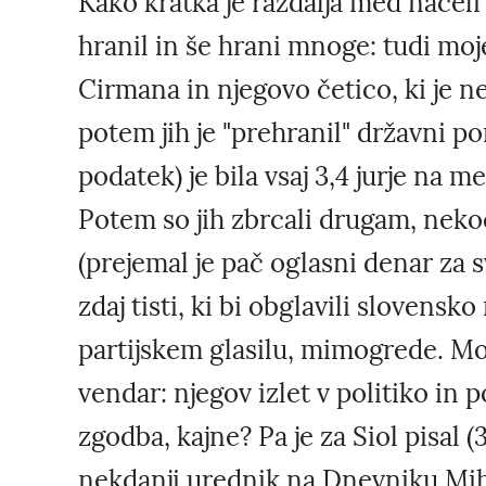
Kako kratka je razdalja med načeli 
hranil in še hrani mnoge: tudi mo
Cirmana in njegovo četico, ki je n
potem jih je "prehranil" državni po
podatek) je bila vsaj 3,4 jurje na
Potem so jih zbrcali drugam, nekoč
(prejemal je pač oglasni denar za svo
zdaj tisti, ki bi obglavili slovensko
partijskem glasilu, mimogrede. Mo
vendar: njegov izlet v politiko in 
zgodba, kajne? Pa je za Siol pisal (3
nekdanji urednik na Dnevniku Mih