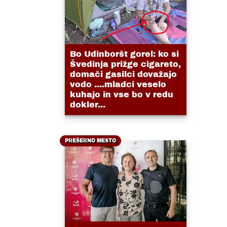
Bo Udinboršt gorel: ko si
Švedinja prižge cigareto,
domači gasilci dovažajo
vodo ....mladci veselo
kuhajo in vse bo v redu
dokler...
PREŠERNO MESTO