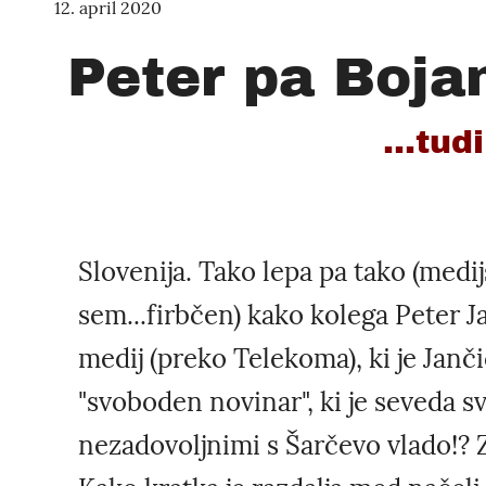
12. april 2020
Peter pa Bojan
...tud
Slovenija. Tako lepa pa tako (medi
sem...firbčen) kako kolega Peter Ja
medij (preko Telekoma), ki je Jančič
"svoboden novinar", ki je seveda s
nezadovoljnimi s Šarčevo vlado!? Z