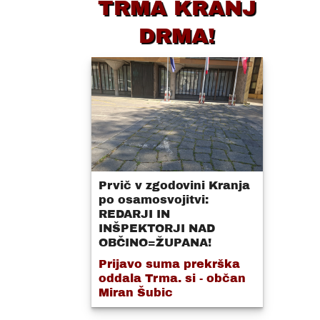
TRMA KRANJ
DRMA!
Prvič v zgodovini Kranja
po osamosvojitvi:
REDARJI IN
INŠPEKTORJI NAD
OBČINO=ŽUPANA!
Prijavo suma prekrška
oddala Trma. si - občan
Miran Šubic