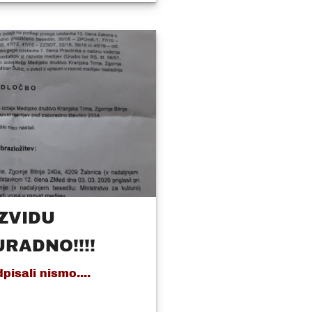
ZVIDU
URADNO!!!!
pisali nismo....