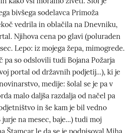
in kako vsi moramo živeti. Siol je
jega bivšega sodelavca Primoža
ekoč vedrila in oblačila na Dnevniku,
rtal. Njihova cena po glavi (poluraden
 mesec. Lepo: iz mojega žepa, mimogrede.
 pa so odslovili tudi Bojana Požarja
j portal od državnih podjetij...), ki je
 novinarstvo, medije: šolal se je pa v
rda malo daljša razdalja od načel pa
podjetništvo in še kam je bil vedno
 jurje na mesec, baje...) tudi moj
a Štamcar le da se je podpisoval Miha