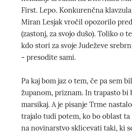
First. Lepo. Konkurenčna klavzula 
Miran Lesjak vročil opozorilo pre
(zastonj, za svojo dušo). Toliko o te
kdo stori za svoje Judeževe srebrn
- presodite sami.
Pa kaj bom jaz o tem, če pa sem bi
županom, priznam. In trapasto bi bi
marsikaj. A je pisanje Trme nastalo
trajalo tudi potem, ko bo oblast ta
na novinarstvo sklicevati taki, ki s