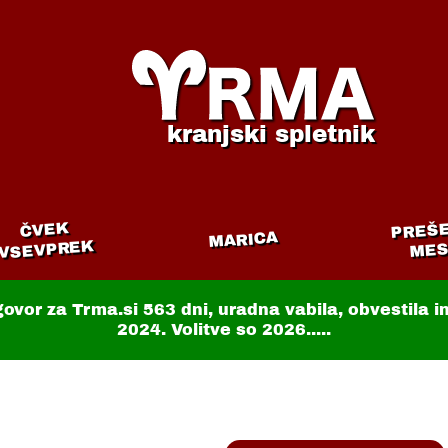
kranjski spletnik
PREŠ
ČVEK
MARICA
VSEVPREK
MES
govor za Trma.si
563 dni
, uradna vabila, obvestila 
2024. Volitve so 2026.....