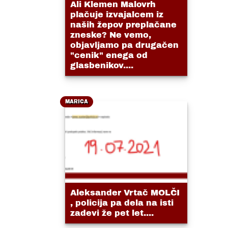
Ali Klemen Malovrh
plačuje izvajalcem iz
naših žepov preplačane
zneske? Ne vemo,
objavljamo pa drugačen
"cenik" enega od
glasbenikov....
MARICA
Aleksander Vrtač MOLČI
, policija pa dela na isti
zadevi že pet let....