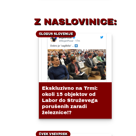
Z NASLOVINICE:
GLOBUS SLOVENIJE
Ekskluzivno na Trmi:
okoli 15 objektov od
Labor do Struževega
porušenih zaradi
železnice!?
ČVEK VSEVPREK