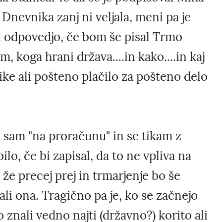
Dnevnika zanj ni veljala, meni pa je
d odpovedjo, če bom še pisal Trmo
m, koga hrani država....in kako....in kaj
ike ali pošteno plačilo za pošteno delo
l sam "na proračunu" in se tikam z
lo, če bi zapisal, da to ne vpliva na
 že precej prej in trmarjenje bo še
 ali ona. Tragično pa je, ko se začnejo
o znali vedno najti (državno?) korito ali