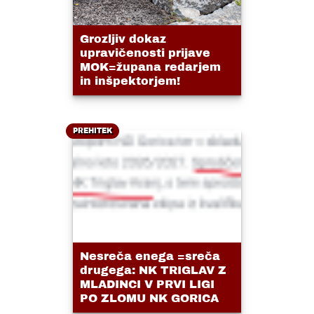
Grozljiv dokaz
upravičenosti prijave
MOK=župana redarjem
in inšpektorjem!
PREHITEK
Nesreča enega =sreča
drugega: NK TRIGLAV Z
MLADINCI V PRVI LIGI
PO ZLOMU NK GORICA