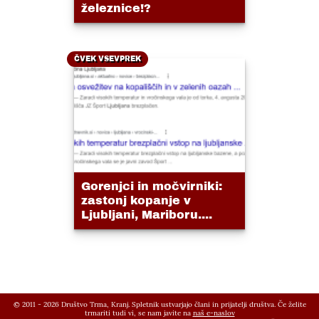
železnice!?
ČVEK VSEVPREK
Gorenjci in močvirniki:
zastonj kopanje v
Ljubljani, Mariboru....
© 2011 - 2026 Društvo Trma, Kranj. Spletnik ustvarjajo člani in prijatelji društva. Če želite
trmariti tudi vi, se nam javite na
naš e-naslov