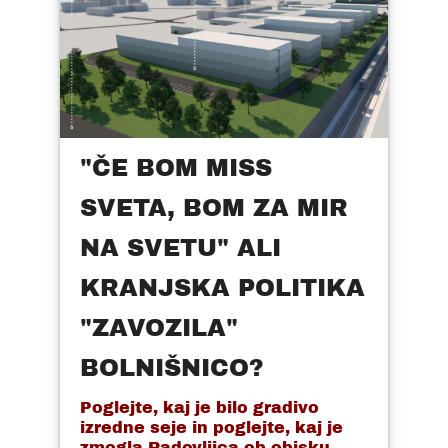
"ČE BOM MISS
SVETA, BOM ZA MIR
NA SVETU" ALI
KRANJSKA POLITIKA
"ZAVOZILA"
BOLNIŠNICO?
Poglejte, kaj je bilo gradivo
izredne seje in poglejte, kaj je
zmogla Radovljica ob obisku