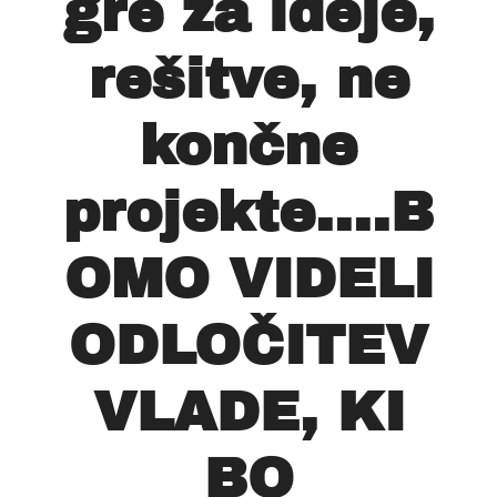
gre za ideje,
rešitve, ne
končne
projekte....B
OMO VIDELI
ODLOČITEV
VLADE, KI
BO