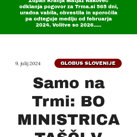
Župan Kranja Matjaž Rakovec
odklanja pogovor za Trma.si
565 dni
,
uradna vabila, obvestila in sporočila
pa odteguje mediju od februarja
2024. Volitve so 2026.....
9. julij 2024
GLOBUS SLOVENIJE
Samo na
Trmi: BO
MINISTRICA