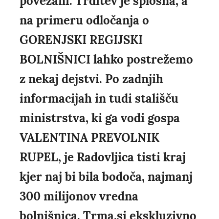
povezani. Trditev je splošna, a
na primeru odločanja o
GORENJSKI REGIJSKI
BOLNIŠNICI lahko postrežemo
z nekaj dejstvi. Po zadnjih
informacijah in tudi stališču
ministrstva, ki ga vodi gospa
VALENTINA PREVOLNIK
RUPEL, je Radovljica tisti kraj
kjer naj bi bila bodoča, najmanj
300 milijonov vredna
bolnišnica. Trma.si ekskluzivno