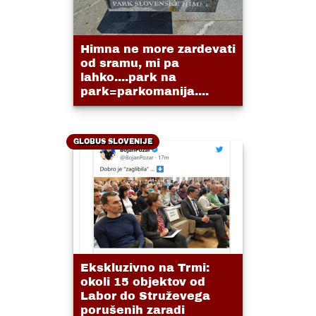
Himna ne more zardevati
od sramu, mi pa
lahko....park na
park=parkomanija....
GLOBUS SLOVENIJE
Ekskluzivno na Trmi:
okoli 15 objektov od
Labor do Struževega
porušenih zaradi