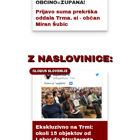
OBČINO=ŽUPANA!
Prijavo suma prekrška
oddala Trma. si - občan
Miran Šubic
Z NASLOVINICE:
GLOBUS SLOVENIJE
Ekskluzivno na Trmi:
okoli 15 objektov od
Labor do Struževega