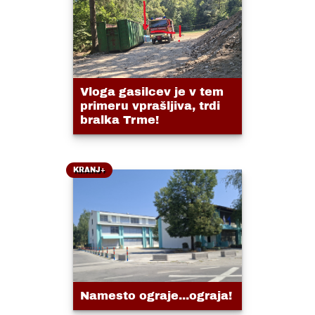
Vloga gasilcev je v tem
primeru vprašljiva, trdi
bralka Trme!
KRANJ+
Namesto ograje...ograja!