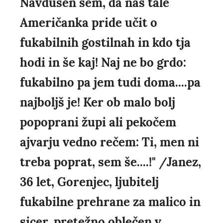
Navdušen sem, da nas tale
Američanka pride učit o
fukabilnih gostilnah in kdo tja
hodi in še kaj! Naj ne bo grdo:
fukabilno pa jem tudi doma....pa
najboljš je! Ker ob malo bolj
popoprani župi ali pekočem
ajvarju vedno rečem: Ti, men ni
treba poprat, sem še....!" /Janez,
36 let, Gorenjec, ljubitelj
fukabilne prehrane za malico in
sicer, pretežno oblečen v