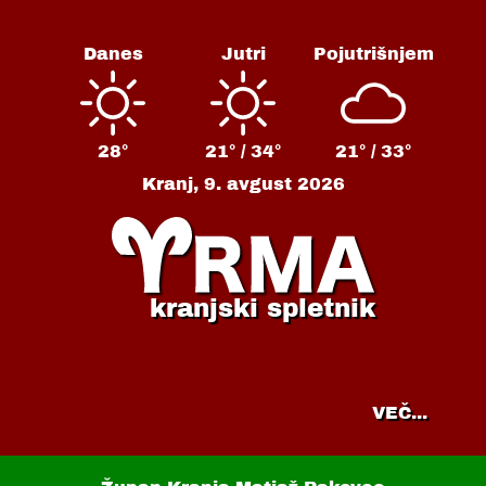
Danes
Jutri
Pojutrišnjem
28°
21° /
34°
21° /
33°
Kranj,
9. avgust 2026
kranjski spletnik
VEČ...