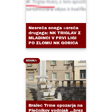
Nesreča enega =sreča
drugega: NK TRIGLAV Z
MLADINCI V PRVI LIGI
PO ZLOMU NK GORICA
KRANJ+
Bralec Trme opozarja na
Plečnikov vodnjak ...brez