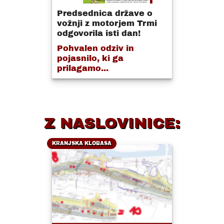
Predsednica države o
vožnji z motorjem Trmi
odgovorila isti dan!
Pohvalen odziv in
pojasnilo, ki ga
prilagamo...
Z NASLOVINICE:
KRANJSKA KLOBASA