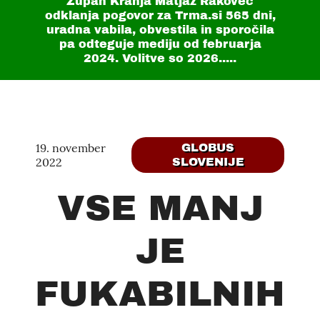
Župan Kranja Matjaž Rakovec
odklanja pogovor za Trma.si
565 dni
,
uradna vabila, obvestila in sporočila
pa odteguje mediju od februarja
2024. Volitve so 2026.....
19. november
GLOBUS
2022
SLOVENIJE
VSE MANJ
JE
FUKABILNIH