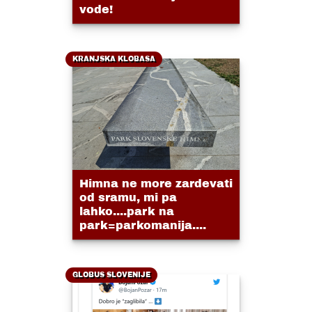
vode!
KRANJSKA KLOBASA
Himna ne more zardevati
od sramu, mi pa
lahko....park na
park=parkomanija....
GLOBUS SLOVENIJE