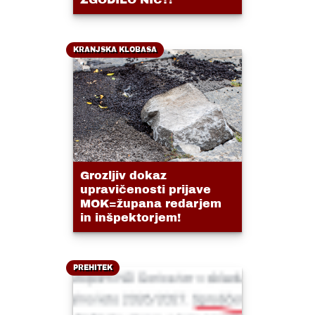
KRANJSKA KLOBASA
Grozljiv dokaz
upravičenosti prijave
MOK=župana redarjem
in inšpektorjem!
PREHITEK