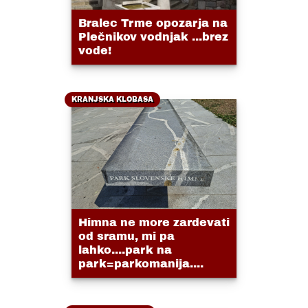
Bralec Trme opozarja na
Plečnikov vodnjak ...brez
vode!
KRANJSKA KLOBASA
Himna ne more zardevati
od sramu, mi pa
lahko....park na
park=parkomanija....