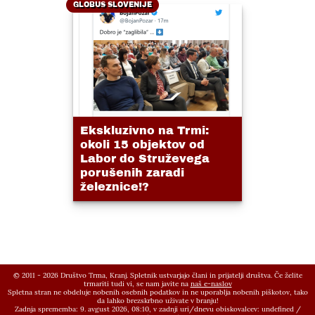
GLOBUS SLOVENIJE
Ekskluzivno na Trmi:
okoli 15 objektov od
Labor do Struževega
porušenih zaradi
železnice!?
© 2011 - 2026 Društvo Trma, Kranj. Spletnik ustvarjajo člani in prijatelji društva. Če želite
trmariti tudi vi, se nam javite na
naš e-naslov
Spletna stran ne obdeluje nobenih osebnih podatkov in ne uporablja nobenih piškotov, tako
da lahko brezskrbno uživate v branju!
Zadnja sprememba: 9. avgust 2026, 08:10,
v zadnji uri/dnevu obiskovalcev:
undefined
/