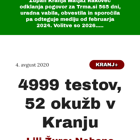
Župan Kranja Matjaž Rakovec
odklanja pogovor za Trma.si
565 dni
,
uradna vabila, obvestila in sporočila
pa odteguje mediju od februarja
2024. Volitve so 2026.....
4. avgust 2020
KRANJ+
4999 testov,
52 okužb v
Kranju