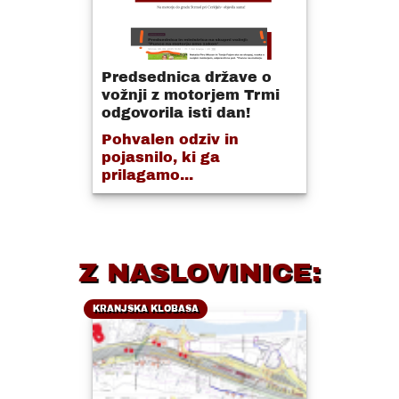
Predsednica države o
vožnji z motorjem Trmi
odgovorila isti dan!
Pohvalen odziv in
pojasnilo, ki ga
prilagamo...
Z NASLOVINICE:
KRANJSKA KLOBASA