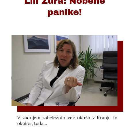
Lili Žura: Nobene
panike!
V zadnjem zabeležnih več okužb v Kranju in
okolici, toda...