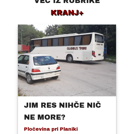
VEČ IZ RUBRIKE
KRANJ+
JIM RES NIHČE NIČ
NE MORE?
Pločevina pri Planiki