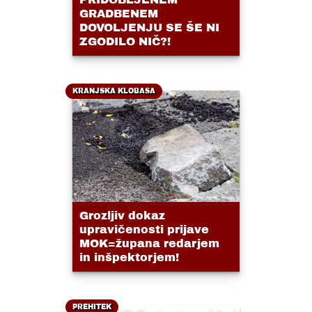
GRADBENEM
DOVOLJENJU SE ŠE NI
ZGODILO NIČ?!
KRANJSKA KLOBASA
Grozljiv dokaz
upravičenosti prijave
MOK=župana redarjem
in inšpektorjem!
PREHITEK