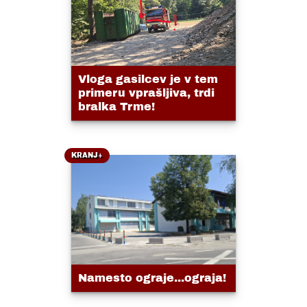
Vloga gasilcev je v tem
primeru vprašljiva, trdi
bralka Trme!
KRANJ+
Namesto ograje...ograja!