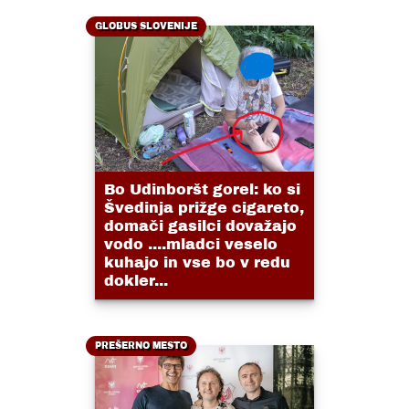
GLOBUS SLOVENIJE
Bo Udinboršt gorel: ko si
Švedinja prižge cigareto,
domači gasilci dovažajo
vodo ....mladci veselo
kuhajo in vse bo v redu
dokler...
PREŠERNO MESTO