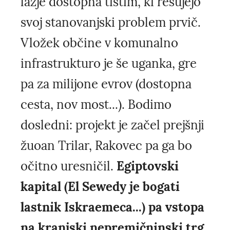
lažje dostopna tistim, ki rešujejo
svoj stanovanjski problem prvič.
Vložek občine v komunalno
infrastrukturo je še uganka, gre
pa za milijone evrov (dostopna
cesta, nov most...). Bodimo
dosledni: projekt je začel prejšnji
žuoan Trilar, Rakovec pa ga bo
očitno uresničil.
Egiptovski
kapital (El Sewedy je bogati
lastnik Iskraemeca...) pa vstopa
na kranjski nepremičninski trg