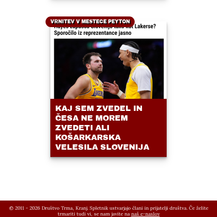
VRNITEV V MESTECE PEYTON
KAJ SEM ZVEDEL IN
ČESA NE MOREM
ZVEDETI ALI
KOŠARKARSKA
VELESILA SLOVENIJA
© 2011 - 2026 Društvo Trma, Kranj. Spletnik ustvarjajo člani in prijatelji društva. Če želite
trmariti tudi vi, se nam javite na
naš e-naslov