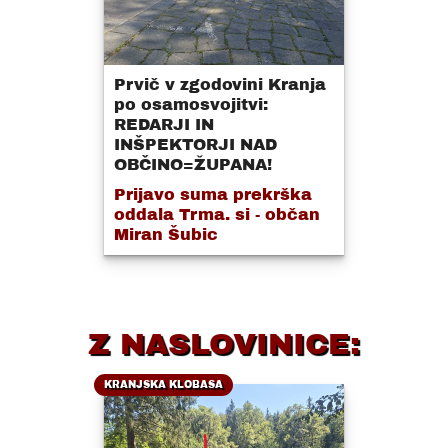
Prvič v zgodovini Kranja
po osamosvojitvi:
REDARJI IN
INŠPEKTORJI NAD
OBČINO=ŽUPANA!
Prijavo suma prekrška
oddala Trma. si - občan
Miran Šubic
Z NASLOVINICE:
KRANJSKA KLOBASA