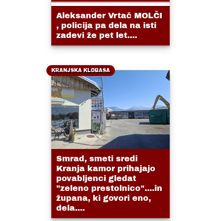
Aleksander Vrtač MOLČI
, policija pa dela na isti
zadevi že pet let....
KRANJSKA KLOBASA
Smrad, smeti sredi
Kranja kamor prihajajo
povabljenci gledat
"zeleno prestolnico"....in
župana, ki govori eno,
dela....