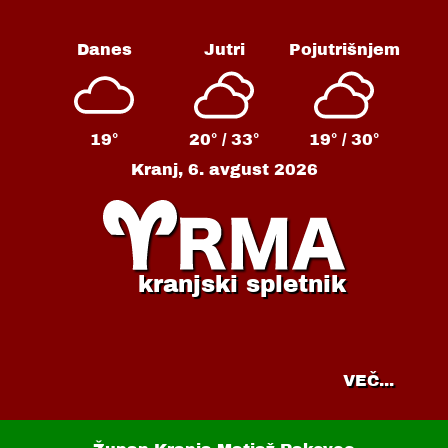
Danes
Jutri
Pojutrišnjem
19°
20° /
33°
19° /
30°
Kranj,
6. avgust 2026
kranjski spletnik
VEČ...