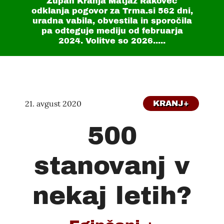
Župan Kranja Matjaž Rakovec
odklanja pogovor za Trma.si
562 dni
,
uradna vabila, obvestila in sporočila
pa odteguje mediju od februarja
2024. Volitve so 2026.....
21. avgust 2020
KRANJ+
500
stanovanj v
nekaj letih?