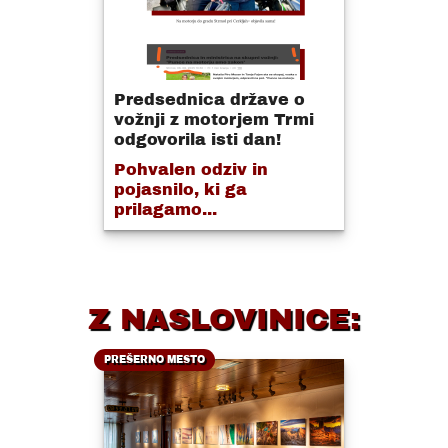
Predsednica države o
vožnji z motorjem Trmi
odgovorila isti dan!
Pohvalen odziv in
pojasnilo, ki ga
prilagamo...
Z NASLOVINICE:
PREŠERNO MESTO