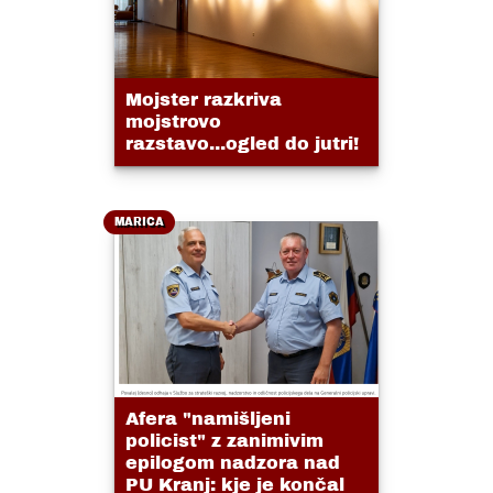
Mojster razkriva
mojstrovo
razstavo...ogled do jutri!
MARICA
Afera "namišljeni
policist" z zanimivim
epilogom nadzora nad
PU Kranj: kje je končal