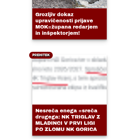
Grozljiv dokaz
upravičenosti prijave
MOK=župana redarjem
in inšpektorjem!
PREHITEK
Nesreča enega =sreča
drugega: NK TRIGLAV Z
MLADINCI V PRVI LIGI
PO ZLOMU NK GORICA