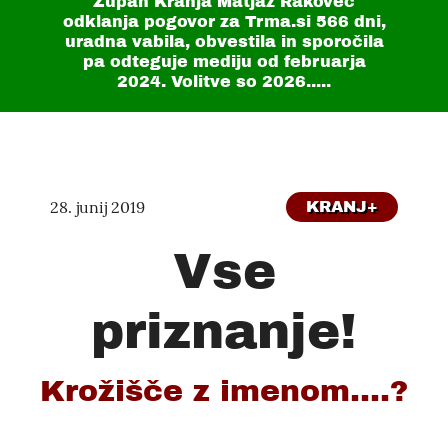
Župan Kranja Matjaž Rakovec
odklanja pogovor za Trma.si
566 dni
,
uradna vabila, obvestila in sporočila
pa odteguje mediju od februarja
2024. Volitve so 2026.....
28. junij 2019
KRANJ+
Vse
priznanje!
Krožišče z imenom....?