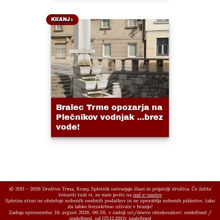
KRANJ+
Bralec Trme opozarja na
Plečnikov vodnjak ...brez
vode!
© 2011 - 2026 Društvo Trma, Kranj. Spletnik ustvarjajo člani in prijatelji društva. Če želite
trmariti tudi vi, se nam javite na
naš e-naslov
Spletna stran ne obdeluje nobenih osebnih podatkov in ne uporablja nobenih piškotov, tako
da lahko brezskrbno uživate v branju!
Zadnja sprememba: 10. avgust 2026, 06:39,
v zadnji uri/dnevu obiskovalcev:
undefined
/
undefined
, od (25.12.2011):
undefined