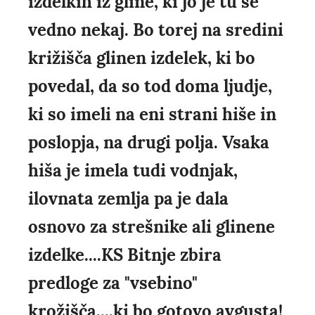
izdelkih iz gline, ki jo je tu še
vedno nekaj. Bo torej na sredini
križišča glinen izdelek, ki bo
povedal, da so tod doma ljudje,
ki so imeli na eni strani hiše in
poslopja, na drugi polja. Vsaka
hiša je imela tudi vodnjak,
ilovnata zemlja pa je dala
osnovo za strešnike ali glinene
izdelke....KS Bitnje zbira
predloge za "vsebino"
krožišča....ki bo gotovo avgusta!