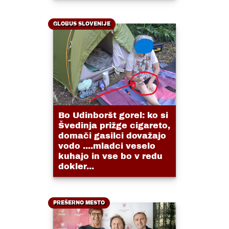
GLOBUS SLOVENIJE
Bo Udinboršt gorel: ko si
Švedinja prižge cigareto,
domači gasilci dovažajo
vodo ....mladci veselo
kuhajo in vse bo v redu
dokler...
PREŠERNO MESTO