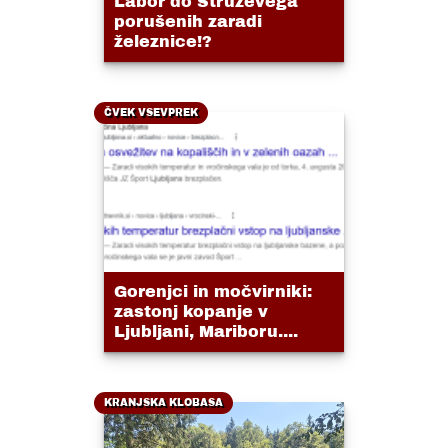
Labor do Struževega
porušenih zaradi
železnice!?
ČVEK VSEVPREK
Gorenjci in močvirniki:
zastonj kopanje v
Ljubljani, Mariboru....
KRANJSKA KLOBASA