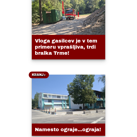
Vloga gasilcev je v tem
primeru vprašljiva, trdi
bralka Trme!
KRANJ+
Namesto ograje...ograja!