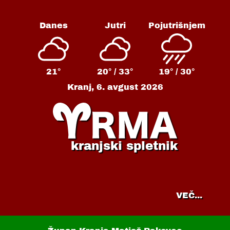
Danes
Jutri
Pojutrišnjem
21°
20° /
33°
19° /
30°
Kranj,
6. avgust 2026
kranjski spletnik
VEČ...