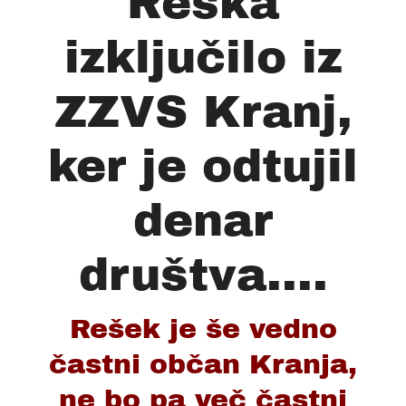
Reška
izključilo iz
ZZVS Kranj,
ker je odtujil
denar
društva....
Rešek je še vedno
častni občan Kranja,
ne bo pa več častni