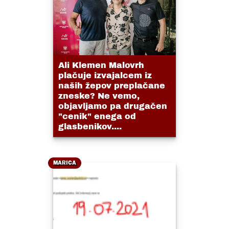
Ali Klemen Malovrh
plačuje izvajalcem iz
naših žepov preplačane
zneske? Ne vemo,
objavljamo pa drugačen
"cenik" enega od
glasbenikov....
MARICA