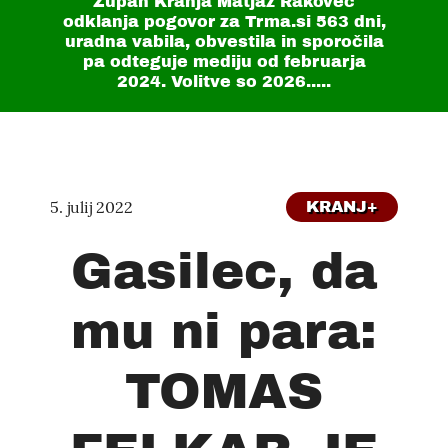
Župan Kranja Matjaž Rakovec
odklanja pogovor za Trma.si
563 dni
,
uradna vabila, obvestila in sporočila
pa odteguje mediju od februarja
2024. Volitve so 2026.....
5. julij 2022
KRANJ+
Gasilec, da
mu ni para:
TOMAS