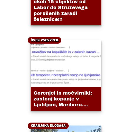
okoli 15 objektov od
Labor do Struževega
porušenih zaradi
železnice!?
ČVEK VSEVPREK
Gorenjci in močvirniki:
zastonj kopanje v
Ljubljani, Mariboru....
KRANJSKA KLOBASA