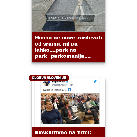
Himna ne more zardevati
od sramu, mi pa
lahko....park na
park=parkomanija....
GLOBUS SLOVENIJE
Ekskluzivno na Trmi: