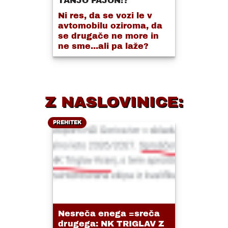
TANJO FAJON!?
Ni res, da se vozi le v
avtomobilu oziroma, da
se drugače ne more in
ne sme...ali pa laže?
Z NASLOVINICE:
PREHITEK
Nesreča enega =sreča
drugega: NK TRIGLAV Z