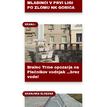
MLADINCI V PRVI LIGI
PO ZLOMU NK GORICA
KRANJ+
Bralec Trme opozarja na
Plečnikov vodnjak ...brez
vode!
KRANJSKA KLOBASA