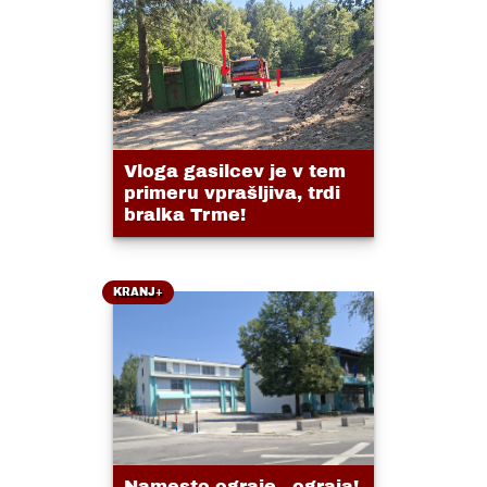
Vloga gasilcev je v tem
primeru vprašljiva, trdi
bralka Trme!
KRANJ+
Namesto ograje...ograja!