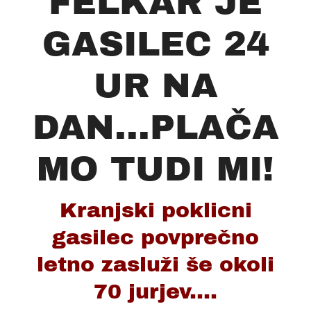
FELKAR JE
GASILEC 24
UR NA
DAN...PLAČA
MO TUDI MI!
Kranjski poklicni
gasilec povprečno
letno zasluži še okoli
70 jurjev....