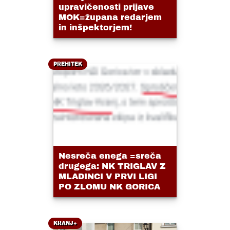
upravičenosti prijave
MOK=župana redarjem
in inšpektorjem!
PREHITEK
Nesreča enega =sreča
drugega: NK TRIGLAV Z
MLADINCI V PRVI LIGI
PO ZLOMU NK GORICA
KRANJ+