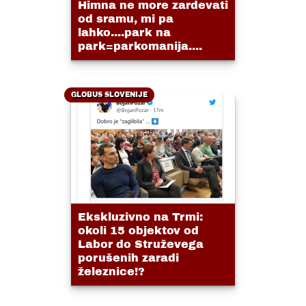
Himna ne more zardevati
od sramu, mi pa
lahko....park na
park=parkomanija....
GLOBUS SLOVENIJE
Ekskluzivno na Trmi:
okoli 15 objektov od
Labor do Struževega
porušenih zaradi
železnice!?