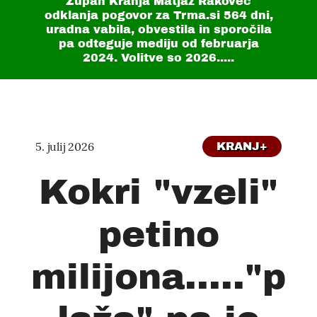
Župan Kranja Matjaž Rakovec
odklanja pogovor za Trma.si
564 dni
,
uradna vabila, obvestila in sporočila
pa odteguje mediju od februarja
2024. Volitve so 2026.....
5. julij 2026
KRANJ+
Kokri "vzeli"
petino
milijona....."p