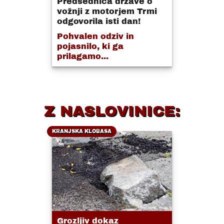
Predsednica države o
vožnji z motorjem Trmi
odgovorila isti dan!
Pohvalen odziv in
pojasnilo, ki ga
prilagamo...
Z NASLOVINICE:
KRANJSKA KLOBASA
Grozljiv dokaz