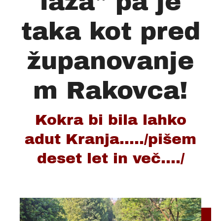
laža" pa je
taka kot pred
županovanje
m Rakovca!
Kokra bi bila lahko
adut Kranja...../pišem
deset let in več..../