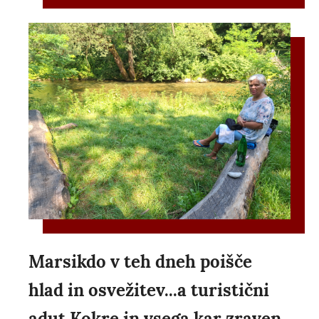
Marsikdo v teh dneh poišče
hlad in osvežitev...a turistični
adut Kokre in vsega kar zraven