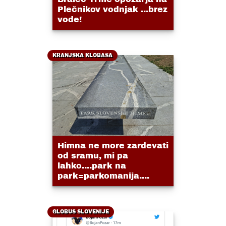
Plečnikov vodnjak ...brez
vode!
KRANJSKA KLOBASA
Himna ne more zardevati
od sramu, mi pa
lahko....park na
park=parkomanija....
GLOBUS SLOVENIJE