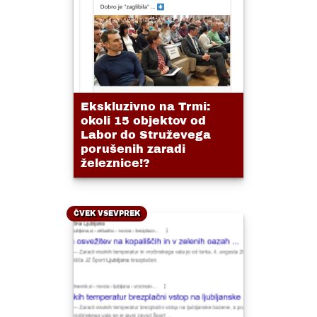
Ekskluzivno na Trmi:
okoli 15 objektov od
Labor do Struževega
porušenih zaradi
železnice!?
ČVEK VSEVPREK