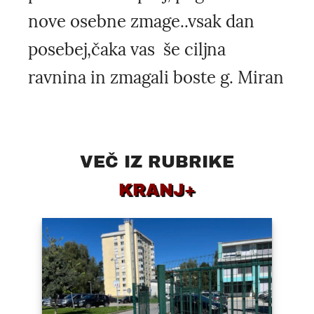
nove osebne zmage..vsak dan
posebej,čaka vas še ciljna
ravnina in zmagali boste g. Miran
VEČ IZ RUBRIKE
KRANJ+