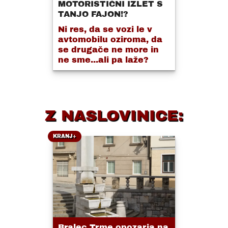
MOTORISTIČNI IZLET S
TANJO FAJON!?
Ni res, da se vozi le v
avtomobilu oziroma, da
se drugače ne more in
ne sme...ali pa laže?
Z NASLOVINICE:
KRANJ+
Bralec Trme opozarja na