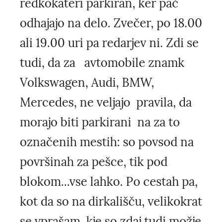
redkokateri parkiran, ker pač
odhajajo na delo. Zvečer, po 18.00
ali 19.00 uri pa redarjev ni. Zdi se
tudi, da za avtomobile znamk
Volkswagen, Audi, BMW,
Mercedes, ne veljajo pravila, da
morajo biti parkirani na za to
označenih mestih: so povsod na
površinah za pešce, tik pod
blokom...vse lahko. Po cestah pa,
kot da so na dirkališču, velikokrat
se vprašam, kje so zdaj tudi možje