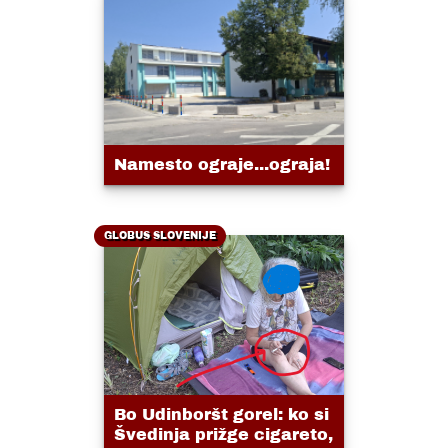
Namesto ograje...ograja!
GLOBUS SLOVENIJE
Bo Udinboršt gorel: ko si
Švedinja prižge cigareto,