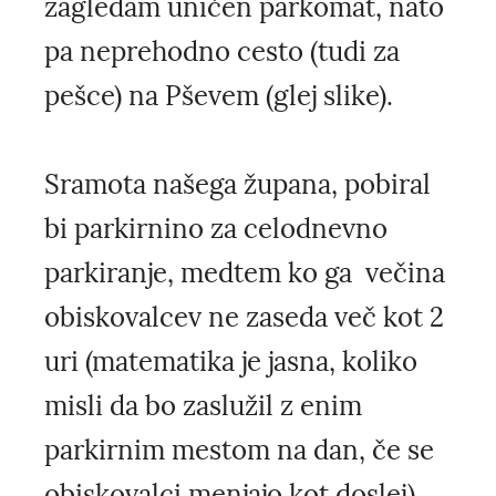
zagledam uničen parkomat, nato
pa neprehodno cesto (tudi za
pešce) na Pševem (glej slike).
Sramota našega župana, pobiral
bi parkirnino za celodnevno
parkiranje, medtem ko ga večina
obiskovalcev ne zaseda več kot 2
uri (matematika je jasna, koliko
misli da bo zaslužil z enim
parkirnim mestom na dan, če se
obiskovalci menjajo kot doslej).