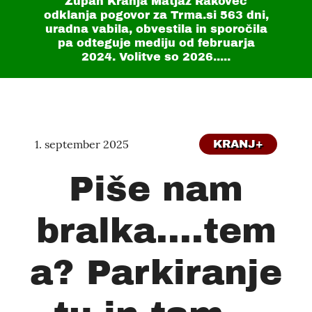
Župan Kranja Matjaž Rakovec
odklanja pogovor za Trma.si
563 dni
,
uradna vabila, obvestila in sporočila
pa odteguje mediju od februarja
2024. Volitve so 2026.....
1. september 2025
KRANJ+
Piše nam
bralka....tem
a? Parkiranje