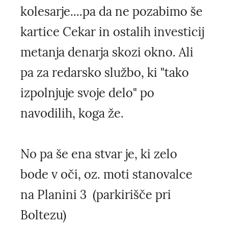
kolesarje....pa da ne pozabimo še
kartice Cekar in ostalih investicij
metanja denarja skozi okno. Ali
pa za redarsko službo, ki "tako
izpolnjuje svoje delo" po
navodilih, koga že.
No pa še ena stvar je, ki zelo
bode v oči, oz. moti stanovalce
na Planini 3 (parkirišče pri
Boltezu)