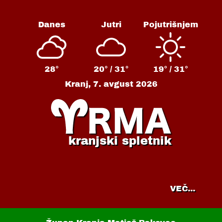
Danes
Jutri
Pojutrišnjem
28°
20° /
31°
19° /
31°
Kranj,
7. avgust 2026
kranjski spletnik
VEČ...