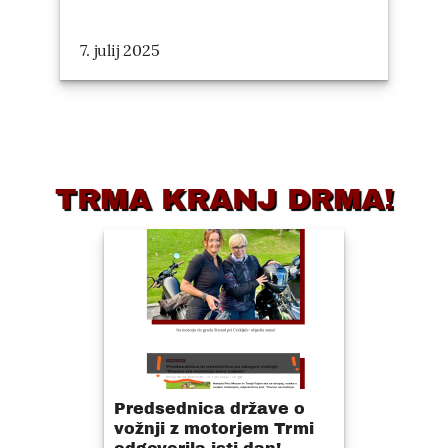
7. julij 2025
TRMA KRANJ DRMA!
Predsednica države o
vožnji z motorjem Trmi