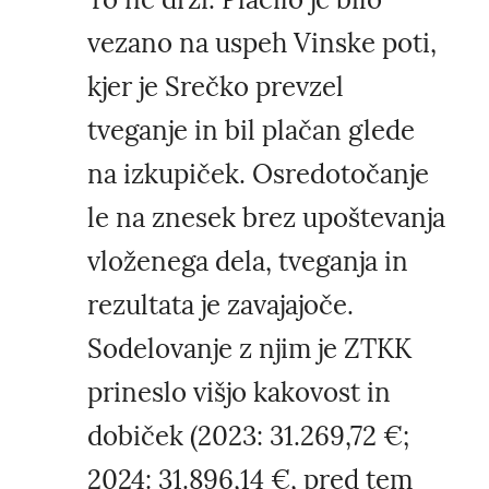
vezano na uspeh Vinske poti,
kjer je Srečko prevzel
tveganje in bil plačan glede
na izkupiček. Osredotočanje
le na znesek brez upoštevanja
vloženega dela, tveganja in
rezultata je zavajajoče.
Sodelovanje z njim je ZTKK
prineslo višjo kakovost in
dobiček (2023: 31.269,72 €;
2024: 31.896,14 €, pred tem