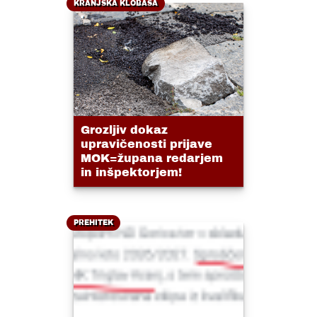
KRANJSKA KLOBASA
Grozljiv dokaz
upravičenosti prijave
MOK=župana redarjem
in inšpektorjem!
PREHITEK