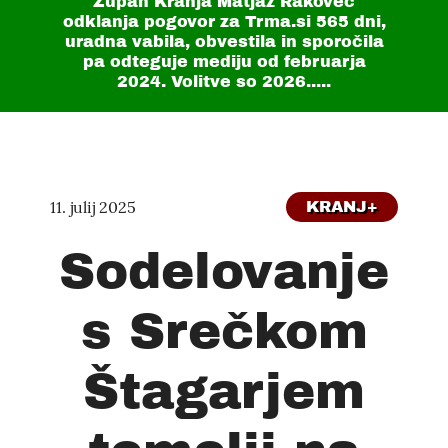
Župan Kranja Matjaž Rakovec
odklanja pogovor za Trma.si
565 dni
,
uradna vabila, obvestila in sporočila
pa odteguje mediju od februarja
2024. Volitve so 2026.....
11. julij 2025
KRANJ+
Sodelovanje
s Srečkom
Štagarjem