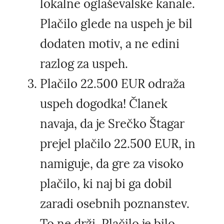
lokalne oglaševalske kanale.
Plačilo glede na uspeh je bil
dodaten motiv, a ne edini
razlog za uspeh.
Plačilo 22.500 EUR odraža
uspeh dogodka! Članek
navaja, da je Srečko Štagar
prejel plačilo 22.500 EUR, in
namiguje, da gre za visoko
plačilo, ki naj bi ga dobil
zaradi osebnih poznanstev.
To ne drži. Plačilo je bilo