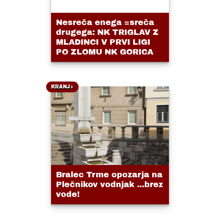
Nesreča enega =sreča
drugega: NK TRIGLAV Z
MLADINCI V PRVI LIGI
PO ZLOMU NK GORICA
KRANJ+
Bralec Trme opozarja na
Plečnikov vodnjak ...brez
vode!