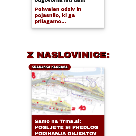
odgovorila isti dan!
Pohvalen odziv in
pojasnilo, ki ga
prilagamo...
Z NASLOVINICE:
KRANJSKA KLOBASA
Samo na Trma.si:
POGLJETE SI PREDLOG
PODIRANJA OBJEKTOV