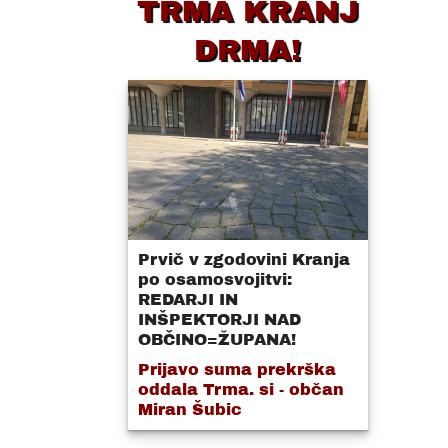
TRMA KRANJ
DRMA!
Prvič v zgodovini Kranja
po osamosvojitvi:
REDARJI IN
INŠPEKTORJI NAD
OBČINO=ŽUPANA!
Prijavo suma prekrška
oddala Trma. si - občan
Miran Šubic