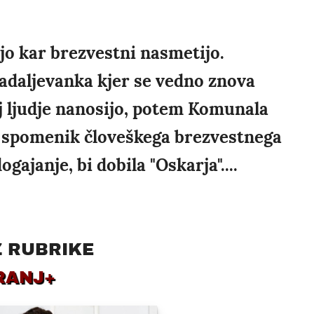
jo kar brezvestni nasmetijo.
adaljevanka kjer se vedno znova
aj ljudje nanosijo, potem Komunala
vi spomenik človeškega brezvestnega
gajanje, bi dobila "Oskarja"....
Z RUBRIKE
RANJ+