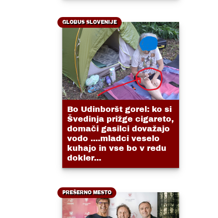
GLOBUS SLOVENIJE
Bo Udinboršt gorel: ko si
Švedinja prižge cigareto,
domači gasilci dovažajo
vodo ....mladci veselo
kuhajo in vse bo v redu
dokler...
PREŠERNO MESTO