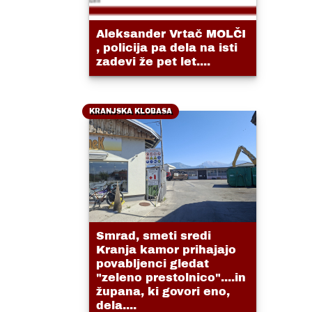
Aleksander Vrtač MOLČI
, policija pa dela na isti
zadevi že pet let....
KRANJSKA KLOBASA
Smrad, smeti sredi
Kranja kamor prihajajo
povabljenci gledat
"zeleno prestolnico"....in
župana, ki govori eno,
dela....