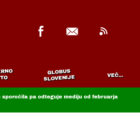
ERNO
GLOBUS
VEČ...
SLOVENIJE
TO
in sporočila pa odteguje mediju od februarja