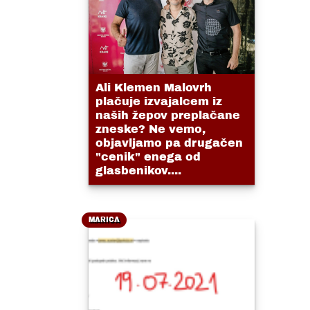
Ali Klemen Malovrh
plačuje izvajalcem iz
naših žepov preplačane
zneske? Ne vemo,
objavljamo pa drugačen
"cenik" enega od
glasbenikov....
MARICA