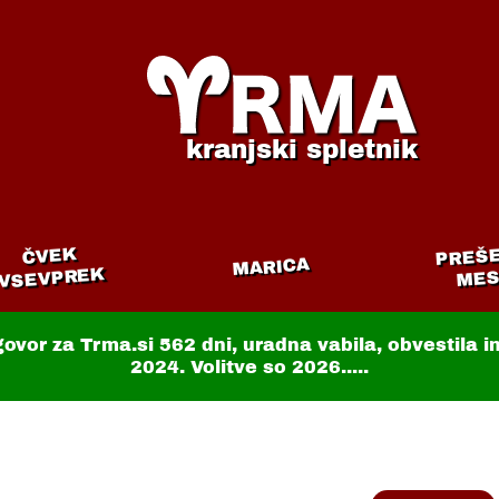
kranjski spletnik
PREŠ
ČVEK
MARICA
VSEVPREK
MES
govor za Trma.si
562 dni
, uradna vabila, obvestila 
2024. Volitve so 2026.....