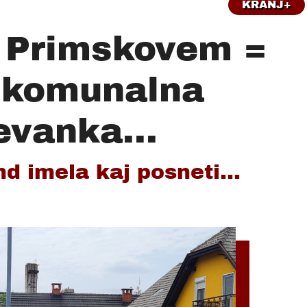
KRANJ+
a Primskovem =
 komunalna
evanka...
d imela kaj posneti...