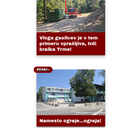
Vloga gasilcev je v tem
primeru vprašljiva, trdi
bralka Trme!
KRANJ+
Namesto ograje...ograja!