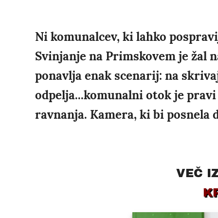
Ni komunalcev, ki lahko pospravi
Svinjanje na Primskovem je žal n
ponavlja enak scenarij: na skriv
odpelja...komunalni otok je pra
ravnanja. Kamera, ki bi posnela do
VEČ I
K