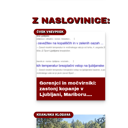
Z NASLOVINICE:
ČVEK VSEVPREK
Gorenjci in močvirniki:
zastonj kopanje v
Ljubljani, Mariboru....
KRANJSKA KLOBASA