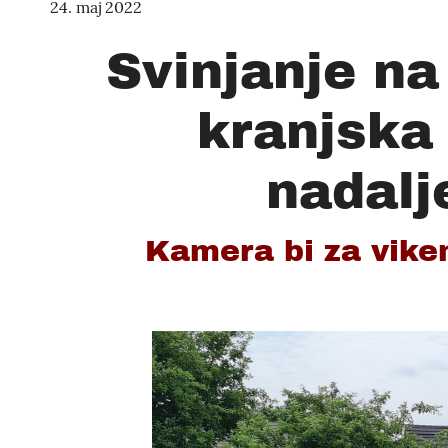
24. maj 2022
Svinjanje n
kranjska
nadalj
Kamera bi za viken