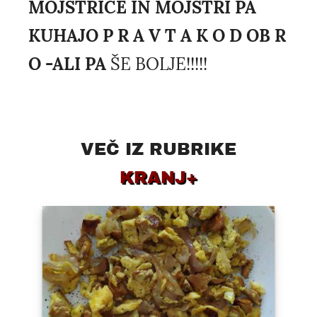
MOJSTRICE IN MOJSTRI PA
KUHAJO P R A V T A K O D OB R
O -ALI PA
ŠE BOLJE!!!!!
VEČ IZ RUBRIKE
KRANJ+