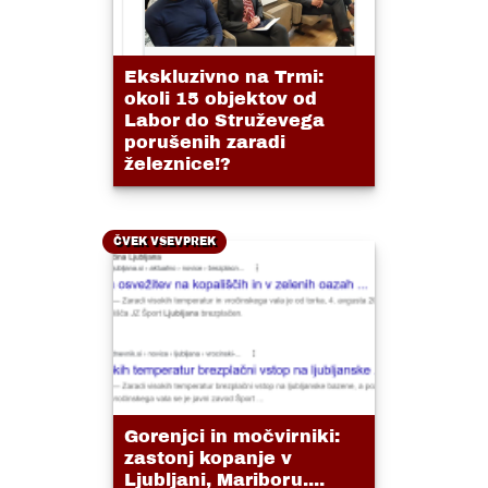
Ekskluzivno na Trmi:
okoli 15 objektov od
Labor do Struževega
porušenih zaradi
železnice!?
ČVEK VSEVPREK
Gorenjci in močvirniki:
zastonj kopanje v
Ljubljani, Mariboru....