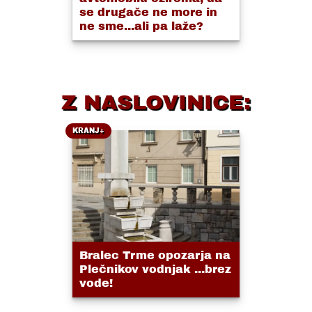
se drugače ne more in
ne sme...ali pa laže?
Z NASLOVINICE:
KRANJ+
Bralec Trme opozarja na
Plečnikov vodnjak ...brez
vode!