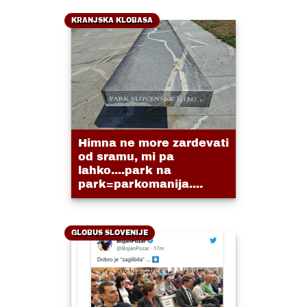
KRANJSKA KLOBASA
Himna ne more zardevati
od sramu, mi pa
lahko....park na
park=parkomanija....
GLOBUS SLOVENIJE