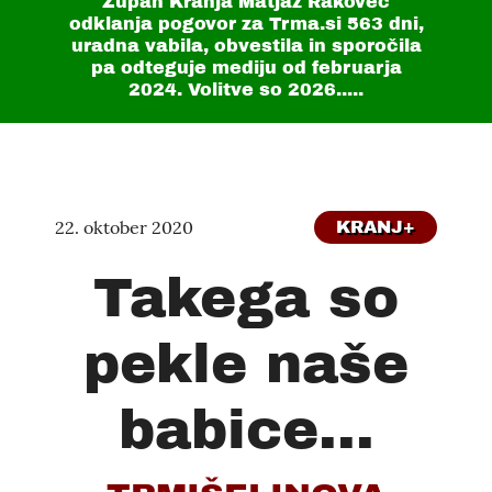
Župan Kranja Matjaž Rakovec
odklanja pogovor za Trma.si
563 dni
,
uradna vabila, obvestila in sporočila
pa odteguje mediju od februarja
2024. Volitve so 2026.....
22. oktober 2020
KRANJ+
Takega so
pekle naše
babice...