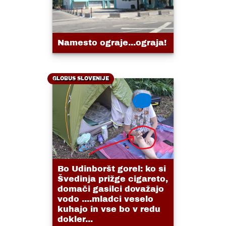
Namesto ograje...ograja!
GLOBUS SLOVENIJE
Bo Udinboršt gorel: ko si
Švedinja prižge cigareto,
domači gasilci dovažajo
vodo ....mladci veselo
kuhajo in vse bo v redu
dokler...