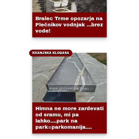
Bralec Trme opozarja na
Plečnikov vodnjak ...brez
vode!
KRANJSKA KLOBASA
Himna ne more zardevati
od sramu, mi pa
lahko....park na
park=parkomanija....