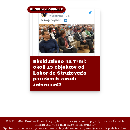
GLOBUS SLOVENIJE
Ekskluzivno na Trmi:
okoli 15 objektov od
Labor do Struževega
porušenih zaradi
železnice!?
© 2011 - 2026 Društvo Trma, Kranj. Spletnik ustvarjajo člani in prijatelji društva. Če želite
trmariti tudi vi, se nam javite na
naš e-naslov
Spletna stran ne obdeluje nobenih osebnih podatkov in ne uporablja nobenih piškotov, tako