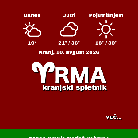
Danes
Jutri
Pojutrišnjem
19°
21° /
36°
18° /
30°
Kranj,
10. avgust 2026
kranjski spletnik
VEČ...