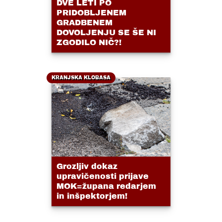
DVE LETI PO
PRIDOBLJENEM
GRADBENEM
DOVOLJENJU SE ŠE NI
ZGODILO NIČ?!
KRANJSKA KLOBASA
Grozljiv dokaz
upravičenosti prijave
MOK=župana redarjem
in inšpektorjem!