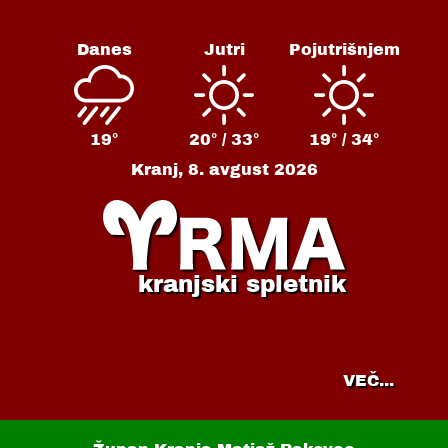
Danes
Jutri
Pojutrišnjem
19°
20° /
33°
19° /
34°
Kranj,
8. avgust 2026
kranjski spletnik
VEČ...