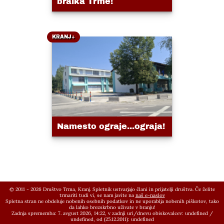
bralka Trme!
KRANJ+
Namesto ograje...ograja!
© 2011 - 2026 Društvo Trma, Kranj. Spletnik ustvarjajo člani in prijatelji društva. Če želite
trmariti tudi vi, se nam javite na
naš e-naslov
Spletna stran ne obdeluje nobenih osebnih podatkov in ne uporablja nobenih piškotov, tako
da lahko brezskrbno uživate v branju!
Zadnja sprememba: 7. avgust 2026, 14:22,
v zadnji uri/dnevu obiskovalcev:
undefined
/
undefined
, od (25.12.2011):
undefined