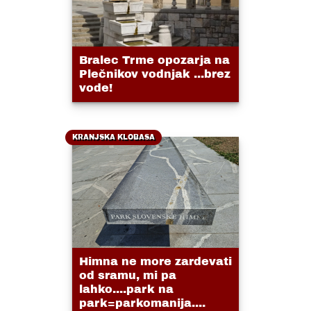
Bralec Trme opozarja na
Plečnikov vodnjak ...brez
vode!
KRANJSKA KLOBASA
Himna ne more zardevati
od sramu, mi pa
lahko....park na
park=parkomanija....