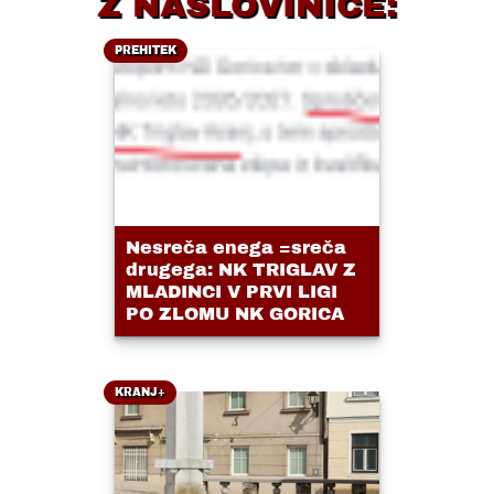
Z NASLOVINICE:
PREHITEK
Nesreča enega =sreča
drugega: NK TRIGLAV Z
MLADINCI V PRVI LIGI
PO ZLOMU NK GORICA
KRANJ+