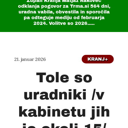
Župan Kranja Matjaž Rakovec
odklanja pogovor za Trma.si
564 dni
,
uradna vabila, obvestila in sporočila
pa odteguje mediju od februarja
2024. Volitve so 2026.....
21. januar 2026
KRANJ+
Tole so
uradniki /v
kabinetu jih