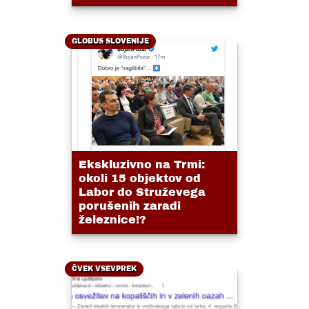
GLOBUS SLOVENIJE
Ekskluzivno na Trmi:
okoli 15 objektov od
Labor do Struževega
porušenih zaradi
železnice!?
ČVEK VSEVPREK