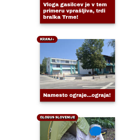
Vloga gasilcev je v tem
primeru vprašljiva, trdi
bralka Trme!
KRANJ+
Namesto ograje...ograja!
GLOBUS SLOVENIJE