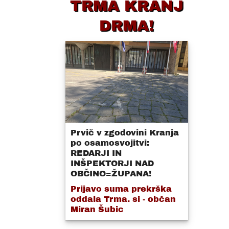
TRMA KRANJ
DRMA!
Prvič v zgodovini Kranja
po osamosvojitvi:
REDARJI IN
INŠPEKTORJI NAD
OBČINO=ŽUPANA!
Prijavo suma prekrška
oddala Trma. si - občan
Miran Šubic