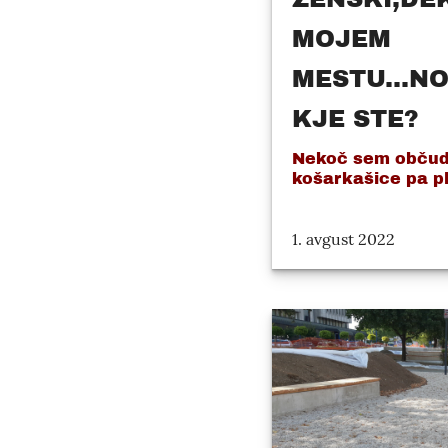
MOJEM
MESTU...N
KJE STE?
Nekoč sem občudo
košarkašice pa pl
1. avgust 2022