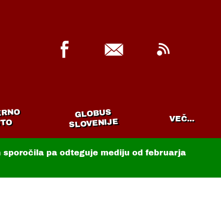
ERNO
GLOBUS
VEČ...
SLOVENIJE
TO
in sporočila pa odteguje mediju od februarja