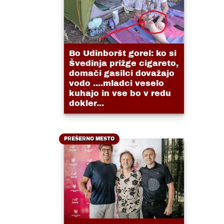
Bo Udinboršt gorel: ko si
Švedinja prižge cigareto,
domači gasilci dovažajo
vodo ....mladci veselo
kuhajo in vse bo v redu
dokler...
PREŠERNO MESTO