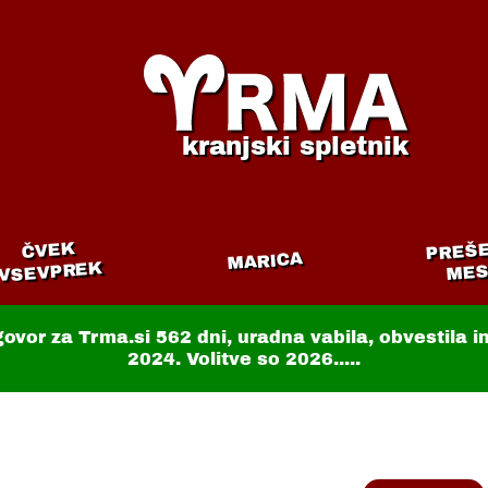
kranjski spletnik
PREŠ
ČVEK
MARICA
VSEVPREK
MES
govor za Trma.si
562 dni
, uradna vabila, obvestila 
2024. Volitve so 2026.....