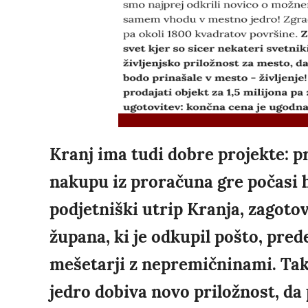
Kranj ima tudi dobre projekte: p
nakupu iz proračuna gre počasi h 
podjetniški utrip Kranja, zagotov
župana, ki je odkupil pošto, prede
mešetarji z nepremičninami. Ta
jedro dobiva novo priložnost, da 