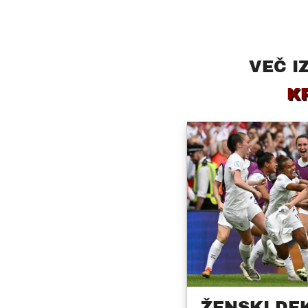
VEČ I
K
ŽENSKI,DE