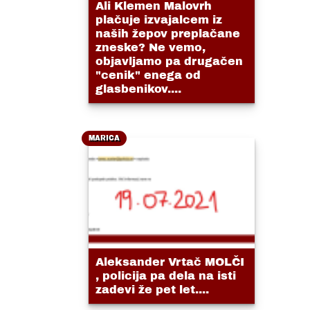
Ali Klemen Malovrh
plačuje izvajalcem iz
naših žepov preplačane
zneske? Ne vemo,
objavljamo pa drugačen
"cenik" enega od
glasbenikov....
MARICA
Aleksander Vrtač MOLČI
, policija pa dela na isti
zadevi že pet let....