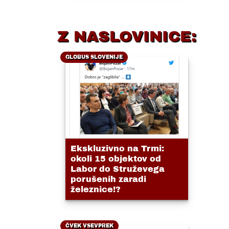
Z NASLOVINICE:
GLOBUS SLOVENIJE
Ekskluzivno na Trmi:
okoli 15 objektov od
Labor do Struževega
porušenih zaradi
železnice!?
ČVEK VSEVPREK