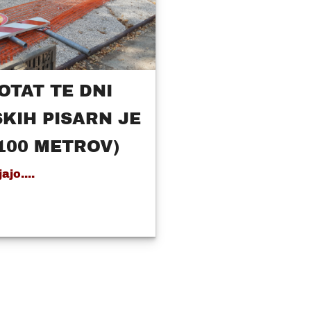
OTAT TE DNI
KIH PISARN JE
100 METROV)
ajo....