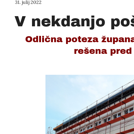
31. julij 2022
V nekdanjo pošt
Odlična poteza župana
rešena pred 