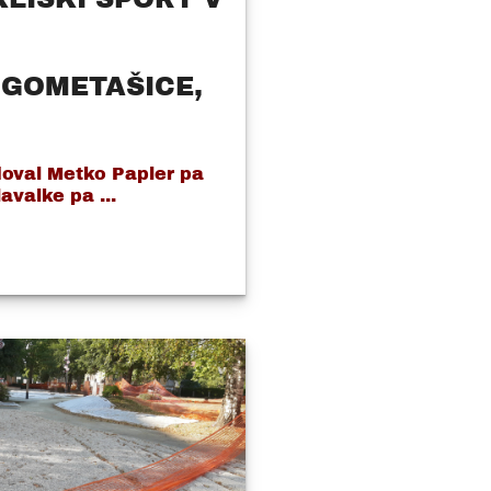
OGOMETAŠICE,
val Metko Papler pa
avalke pa ...