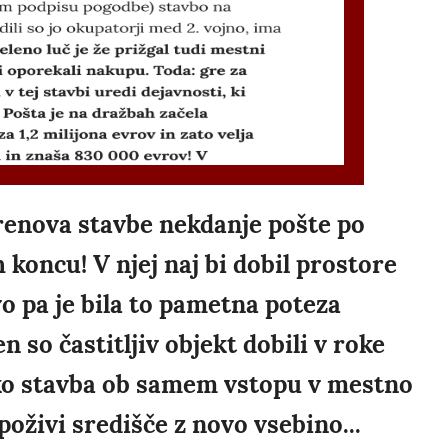
renova stavbe nekdanje pošte po
koncu! V njej naj bi dobil prostore
o pa je bila to pametna poteza
n so častitljiv objekt dobili v roke
ko stavba ob samem vstopu v mestno
poživi središče z novo vsebino...