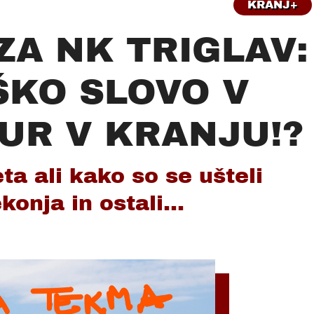
KRANJ+
ZA NK TRIGLAV:
ŠKO SLOVO V
ŽUR V KRANJU!?
a ali kako so se ušteli
konja in ostali...