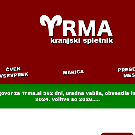
kranjski spletnik
PREŠ
ČVEK
MARICA
VSEVPREK
MES
govor za Trma.si
562 dni
, uradna vabila, obvestila 
2024. Volitve so 2026.....