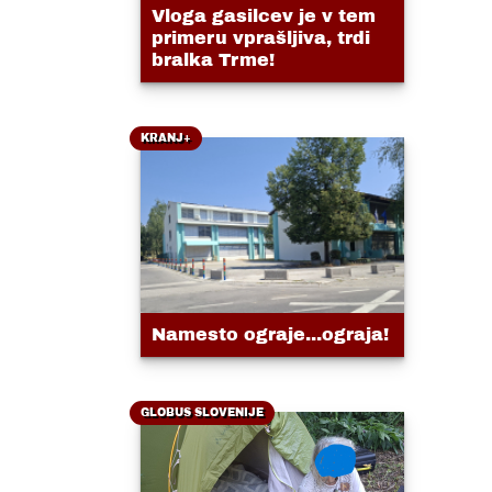
Vloga gasilcev je v tem
primeru vprašljiva, trdi
bralka Trme!
KRANJ+
Namesto ograje...ograja!
GLOBUS SLOVENIJE