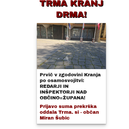
TRMA KRANJ
DRMA!
Prvič v zgodovini Kranja
po osamosvojitvi:
REDARJI IN
INŠPEKTORJI NAD
OBČINO=ŽUPANA!
Prijavo suma prekrška
oddala Trma. si - občan
Miran Šubic