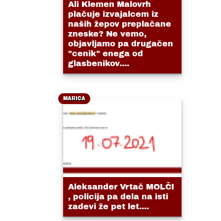
Ali Klemen Malovrh
plačuje izvajalcem iz
naših žepov preplačane
zneske? Ne vemo,
objavljamo pa drugačen
"cenik" enega od
glasbenikov....
MARICA
Aleksander Vrtač MOLČI
, policija pa dela na isti
zadevi že pet let....