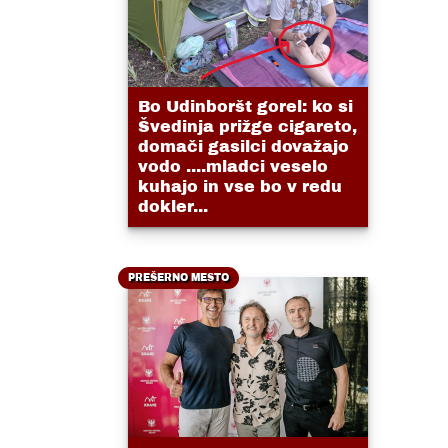
Bo Udinboršt gorel: ko si
Švedinja prižge cigareto,
domači gasilci dovažajo
vodo ....mladci veselo
kuhajo in vse bo v redu
dokler...
PREŠERNO MESTO