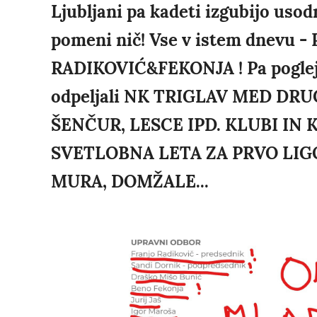
Ljubljani pa kadeti izgubijo uso
pomeni nič! Vse v istem dnevu 
RADIKOVIĆ&FEKONJA ! Pa poglejmo
odpeljali NK TRIGLAV MED DR
ŠENČUR, LESCE IPD. KLUBI IN
SVETLOBNA LETA ZA PRVO LIGO
MURA, DOMŽALE...