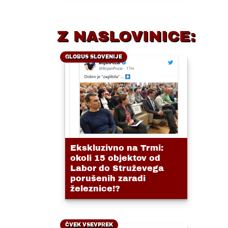
Z NASLOVINICE:
GLOBUS SLOVENIJE
Ekskluzivno na Trmi:
okoli 15 objektov od
Labor do Struževega
porušenih zaradi
železnice!?
ČVEK VSEVPREK