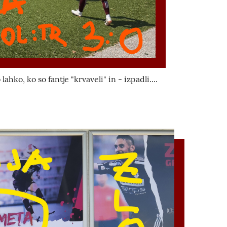
ahko, ko so fantje "krvaveli" in - izpadli....