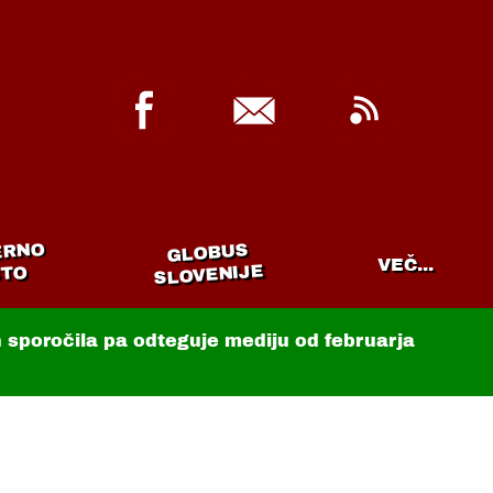
ERNO
GLOBUS
VEČ...
SLOVENIJE
TO
in sporočila pa odteguje mediju od februarja