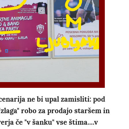
cenarija ne bi upal zamisliti: pod
"zlaga" robo za prodajo staršem in
rja če "v šanku" vse štima....v