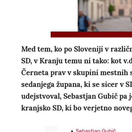
Med tem, ko po Sloveniji v različ
SD, v Kranju temu ni tako: kot v.
Černeta prav v skupini mestnih s
sedanjega župana, ki se sicer v S
udejstvoval, Sebastjan Gubič pa je
kranjsko SD, ki bo verjetno noveg