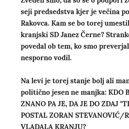
Zvedeli smo, da so se o podpori 
seji predsedstva kjer je večina 
Rakovca. Kam se bo torej umestil i
kranjski SD Janez Černe? Stranko
povedal ob tem, ko smo preverjali
nesporno vodil.
Na levi je torej stanje bolj ali m
politično jesen ne manjka: KD
ZNANO PA JE, DA JE DO ZDAJ 
POSTAL ZORAN STEVANOVIĆ/RE
VLADALA KRANJU?