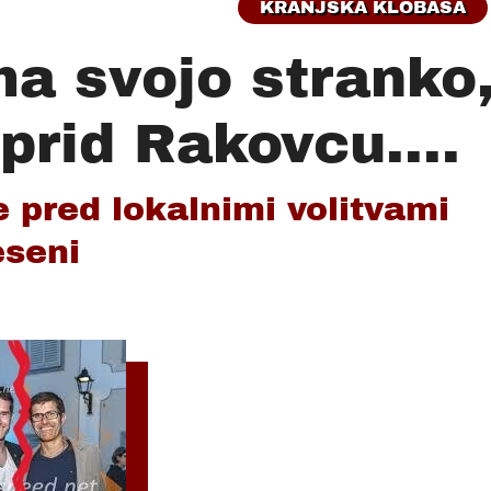
KRANJSKA KLOBASA
a svojo stranko
prid Rakovcu....
e pred lokalnimi volitvami
eseni