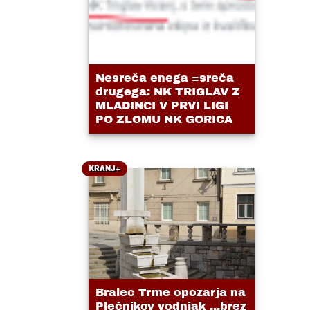
Nesreča enega =sreča
drugega: NK TRIGLAV Z
MLADINCI V PRVI LIGI
PO ZLOMU NK GORICA
KRANJ+
Bralec Trme opozarja na
Plečnikov vodnjak ...brez