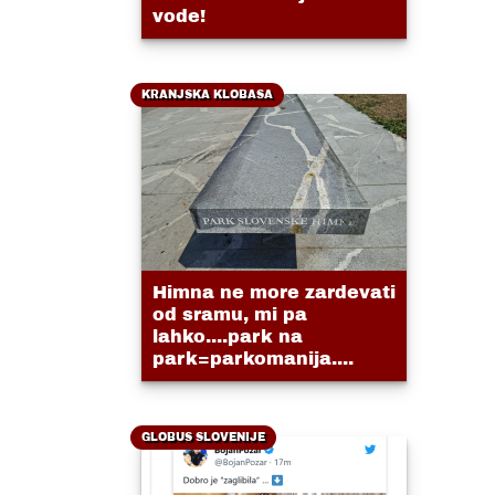
vode!
KRANJSKA KLOBASA
Himna ne more zardevati
od sramu, mi pa
lahko....park na
park=parkomanija....
GLOBUS SLOVENIJE