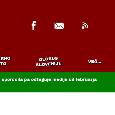
ERNO
GLOBUS
VEČ...
SLOVENIJE
TO
in sporočila pa odteguje mediju od februarja