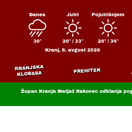
Danes
Jutri
Pojutrišnjem
30°
20° /
33°
20° /
34°
Kranj,
8. avgust 2026
KRANJSKA
PREHITEK
KLOBASA
Župan Kranja Matjaž Rakovec odklanja po