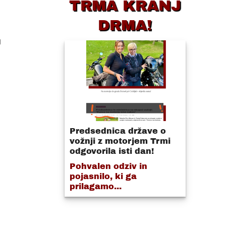
TRMA KRANJ
DRMA!
,
Predsednica države o
vožnji z motorjem Trmi
odgovorila isti dan!
Pohvalen odziv in
pojasnilo, ki ga
prilagamo...