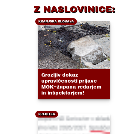
Z NASLOVINICE:
KRANJSKA KLOBASA
Grozljiv dokaz
upravičenosti prijave
MOK=župana redarjem
in inšpektorjem!
PREHITEK