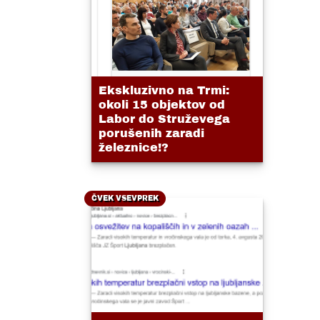
Ekskluzivno na Trmi:
okoli 15 objektov od
Labor do Struževega
porušenih zaradi
železnice!?
ČVEK VSEVPREK