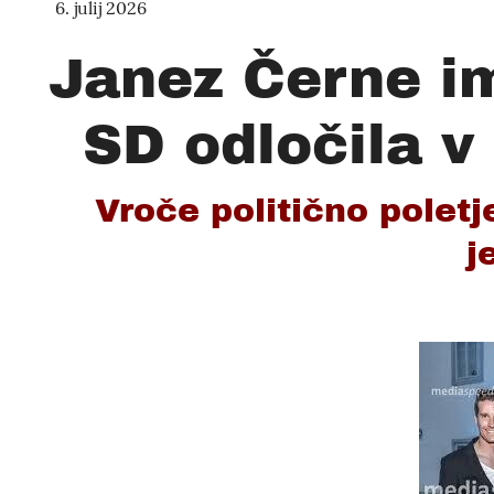
6. julij 2026
Janez Černe im
SD odločila v 
Vroče politično poletj
j