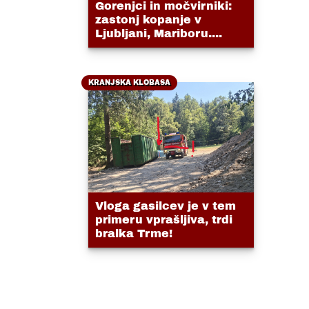
Gorenjci in močvirniki:
zastonj kopanje v
Ljubljani, Mariboru....
KRANJSKA KLOBASA
Vloga gasilcev je v tem
primeru vprašljiva, trdi
bralka Trme!