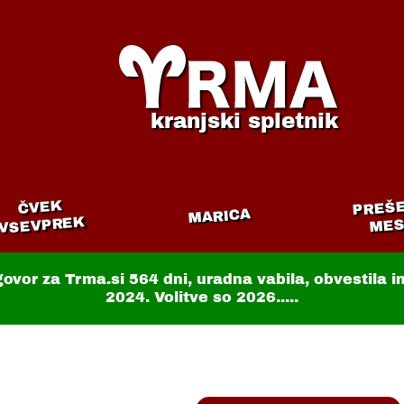
kranjski spletnik
PREŠ
ČVEK
MARICA
VSEVPREK
MES
govor za Trma.si
564 dni
, uradna vabila, obvestila 
2024. Volitve so 2026.....