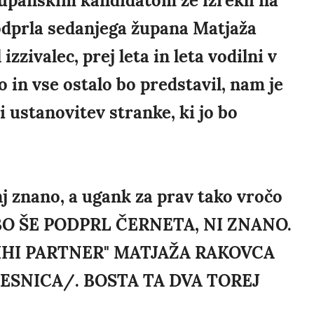
županskim kandidatom že izrekli na
podprla sedanjega župana Matjaža
zzivalec, prej leta in leta vodilni v
 in vse ostalo bo predstavil, nam je
 ustanovitev stranke, ki jo bo
anj znano, a ugank za prav tako vročo
O BO ŠE PODPRL ČERNETA, NI ZNANO.
"TIHI PARTNER" MATJAŽA RAKOVCA
SNICA/. BOSTA TA DVA TOREJ