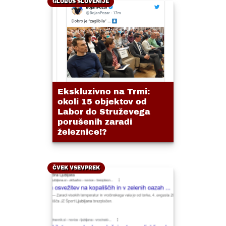
GLOBUS SLOVENIJE
Ekskluzivno na Trmi:
okoli 15 objektov od
Labor do Struževega
porušenih zaradi
železnice!?
ČVEK VSEVPREK