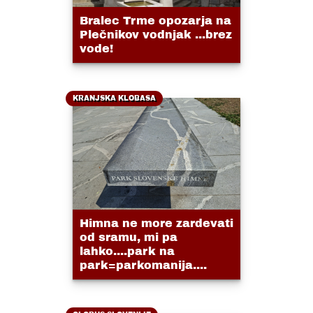
Bralec Trme opozarja na
Plečnikov vodnjak ...brez
vode!
KRANJSKA KLOBASA
Himna ne more zardevati
od sramu, mi pa
lahko....park na
park=parkomanija....