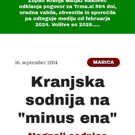
Župan Kranja Matjaž Rakovec
odklanja pogovor za Trma.si
564 dni
,
uradna vabila, obvestila in sporočila
pa odteguje mediju od februarja
2024. Volitve so 2026.....
16. september 2014
MARICA
Kranjska
sodnija na
"minus ena"