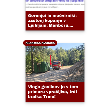
Gorenjci in močvirniki:
zastonj kopanje v
Ljubljani, Mariboru....
KRANJSKA KLOBASA
Vloga gasilcev je v tem
primeru vprašljiva, trdi
bralka Trme!