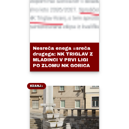
Nesreča enega =sreča
drugega: NK TRIGLAV Z
MLADINCI V PRVI LIGI
PO ZLOMU NK GORICA
KRANJ+