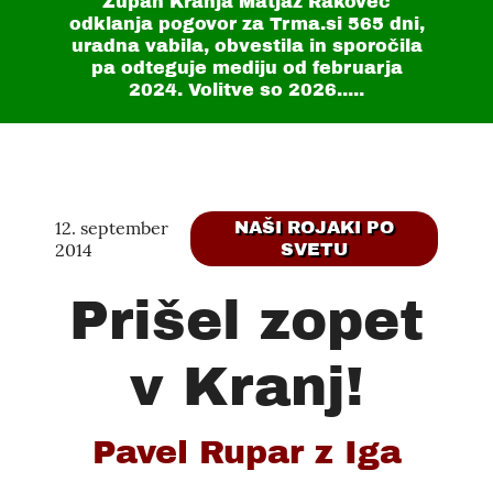
Župan Kranja Matjaž Rakovec
odklanja pogovor za Trma.si
565 dni
,
uradna vabila, obvestila in sporočila
pa odteguje mediju od februarja
2024. Volitve so 2026.....
12. september
NAŠI ROJAKI PO
2014
SVETU
Prišel zopet
v Kranj!
Pavel Rupar z Iga