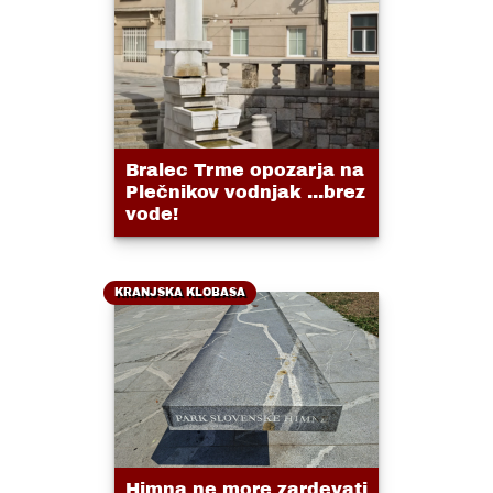
Bralec Trme opozarja na
Plečnikov vodnjak ...brez
vode!
KRANJSKA KLOBASA
Himna ne more zardevati