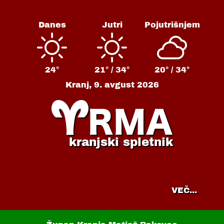
Danes
Jutri
Pojutrišnjem
24°
21° /
34°
20° /
34°
Kranj,
9. avgust 2026
kranjski spletnik
VEČ...