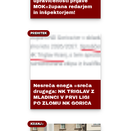
upravičenosti prijave
MOK=župana redarjem
in inšpektorjem!
PREHITEK
Nesreča enega =sreča
drugega: NK TRIGLAV Z
MLADINCI V PRVI LIGI
PO ZLOMU NK GORICA
KRANJ+