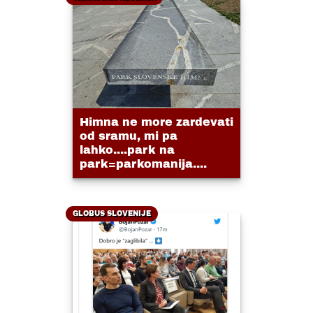
Himna ne more zardevati
od sramu, mi pa
lahko....park na
park=parkomanija....
GLOBUS SLOVENIJE