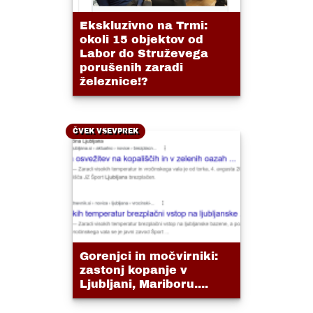
Ekskluzivno na Trmi:
okoli 15 objektov od
Labor do Struževega
porušenih zaradi
železnice!?
ČVEK VSEVPREK
Gorenjci in močvirniki:
zastonj kopanje v
Ljubljani, Mariboru....