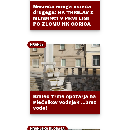
Nesreča enega =sreča
drugega: NK TRIGLAV Z
MLADINCI V PRVI LIGI
PO ZLOMU NK GORICA
KRANJ+
Bralec Trme opozarja na
Plečnikov vodnjak ...brez
vode!
KRANJSKA KLOBASA