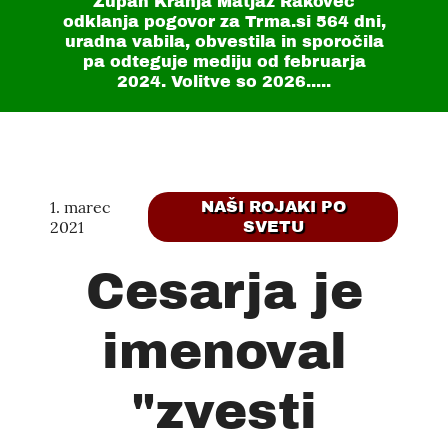
Župan Kranja Matjaž Rakovec
odklanja pogovor za Trma.si
564 dni
,
uradna vabila, obvestila in sporočila
pa odteguje mediju od februarja
2024. Volitve so 2026.....
1. marec
NAŠI ROJAKI PO
2021
SVETU
Cesarja je
imenoval
"zvesti