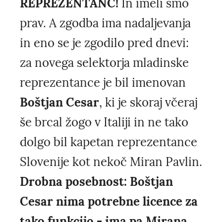
REPREZENTANC!
In imeli smo
prav. A zgodba ima nadaljevanja
in eno se je zgodilo pred dnevi:
za novega selektorja mladinske
reprezentance je bil imenovan
Boštjan Cesar
, ki je skoraj včeraj
še brcal žogo v Italiji in ne tako
dolgo bil kapetan reprezentance
Slovenije kot nekoč Miran Pavlin.
Drobna posebnost: Boštjan
Cesar nima potrebne licence za
tako funkcijo - ima pa Mirana