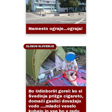
Namesto ograje...ograja!
GLOBUS SLOVENIJE
Bo Udinboršt gorel: ko si
Švedinja prižge cigareto,
domači gasilci dovažajo
vodo ....mladci veselo
kuhajo in vse bo v redu