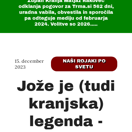
Župan Kranja Matjaž Rakovec
odklanja pogovor za Trma.si
562 dni
,
uradna vabila, obvestila in sporočila
pa odteguje mediju od februarja
2024. Volitve so 2026.....
15. december
NAŠI ROJAKI PO
2023
SVETU
Jože je (tudi
kranjska)
legenda -