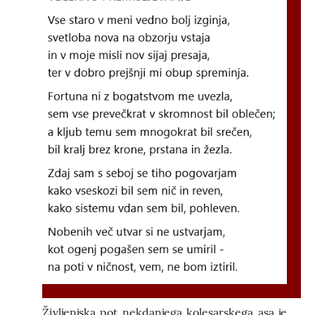
Življenjska pot nekdanjega kolesarskega asa je