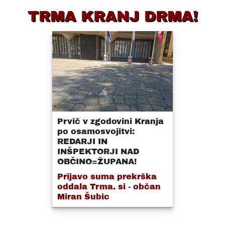
TRMA KRANJ DRMA!
Prvič v zgodovini Kranja
po osamosvojitvi:
REDARJI IN
INŠPEKTORJI NAD
OBČINO=ŽUPANA!
Prijavo suma prekrška
oddala Trma. si - občan
Miran Šubic