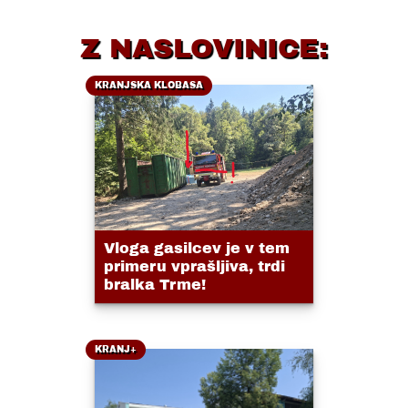
Z NASLOVINICE:
KRANJSKA KLOBASA
Vloga gasilcev je v tem
primeru vprašljiva, trdi
bralka Trme!
KRANJ+