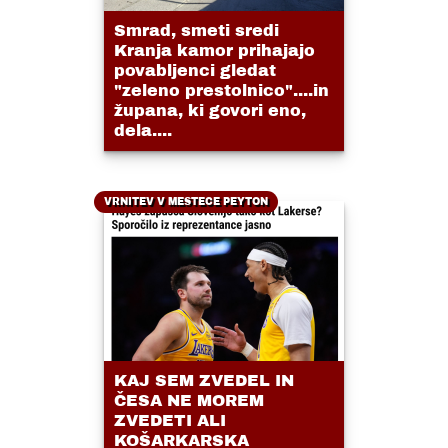
Smrad, smeti sredi
Kranja kamor prihajajo
povabljenci gledat
"zeleno prestolnico"....in
župana, ki govori eno,
dela....
VRNITEV V MESTECE PEYTON
KAJ SEM ZVEDEL IN
ČESA NE MOREM
ZVEDETI ALI
KOŠARKARSKA