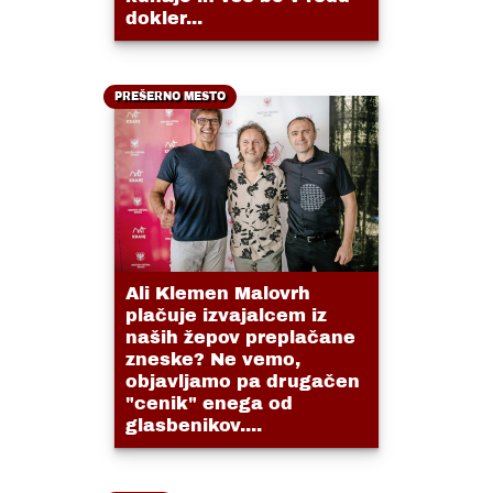
dokler...
PREŠERNO MESTO
Ali Klemen Malovrh
plačuje izvajalcem iz
naših žepov preplačane
zneske? Ne vemo,
objavljamo pa drugačen
"cenik" enega od
glasbenikov....