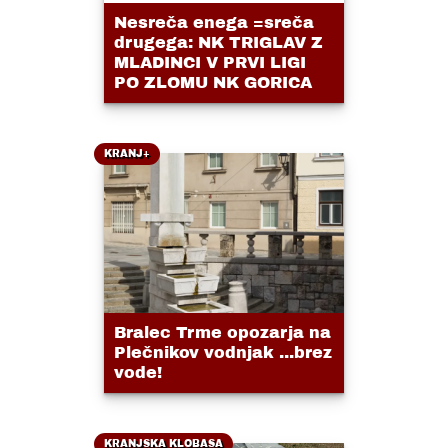
Nesreča enega =sreča
drugega: NK TRIGLAV Z
MLADINCI V PRVI LIGI
PO ZLOMU NK GORICA
KRANJ+
Bralec Trme opozarja na
Plečnikov vodnjak ...brez
vode!
KRANJSKA KLOBASA