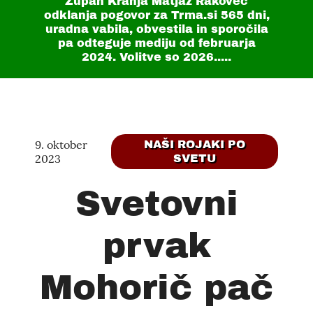
Župan Kranja Matjaž Rakovec
odklanja pogovor za Trma.si
565 dni
,
uradna vabila, obvestila in sporočila
pa odteguje mediju od februarja
2024. Volitve so 2026.....
9. oktober
NAŠI ROJAKI PO
2023
SVETU
Svetovni
prvak
Mohorič pač