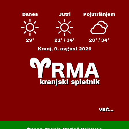
Danes
Jutri
Pojutrišnjem
29°
21° /
34°
20° /
34°
Kranj,
9. avgust 2026
kranjski spletnik
VEČ...