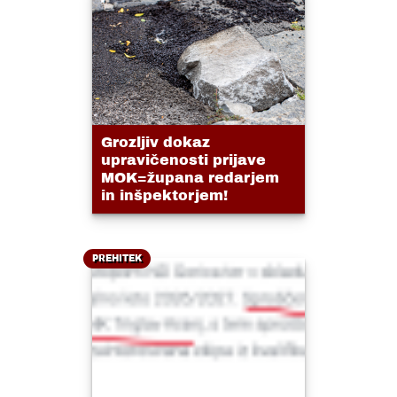
Grozljiv dokaz
upravičenosti prijave
MOK=župana redarjem
in inšpektorjem!
PREHITEK