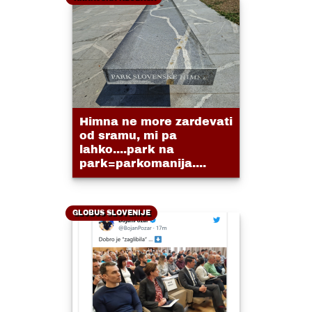
Himna ne more zardevati
od sramu, mi pa
lahko....park na
park=parkomanija....
GLOBUS SLOVENIJE