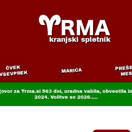
kranjski spletnik
PREŠ
ČVEK
MARICA
VSEVPREK
MES
govor za Trma.si
563 dni
, uradna vabila, obvestila 
2024. Volitve so 2026.....