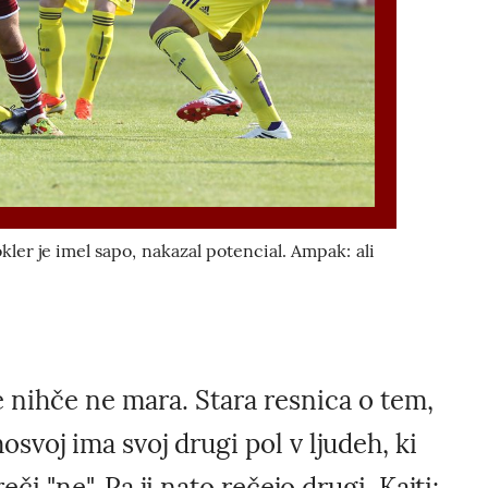
okler je imel sapo, nakazal potencial. Ampak: ali
 nihče ne mara. Stara resnica o tem,
osvoj ima svoj drugi pol v ljudeh, ki
i "ne". Pa ji nato rečejo drugi. Kajti: