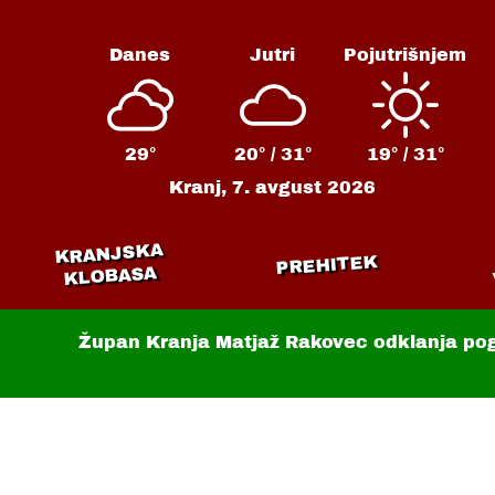
Danes
Jutri
Pojutrišnjem
29°
20° /
31°
19° /
31°
Kranj,
7. avgust 2026
KRANJSKA
PREHITEK
KLOBASA
Župan Kranja Matjaž Rakovec odklanja po