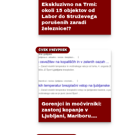
Ekskluzivno na Trmi:
okoli 15 objektov od
Labor do Struževega
porušenih zaradi
železnice!?
ČVEK VSEVPREK
Gorenjci in močvirniki:
zastonj kopanje v
Ljubljani, Mariboru....