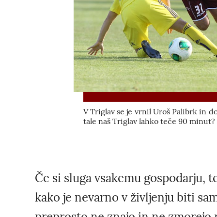
V Triglav se je vrnil Uroš Palibrk in d
tale naš Triglav lahko teče 90 minut?
Če si sluga vsakemu gospodarju, te
kako je nevarno v življenju biti sam
preprosto ne znajo in ne zmorejo reč