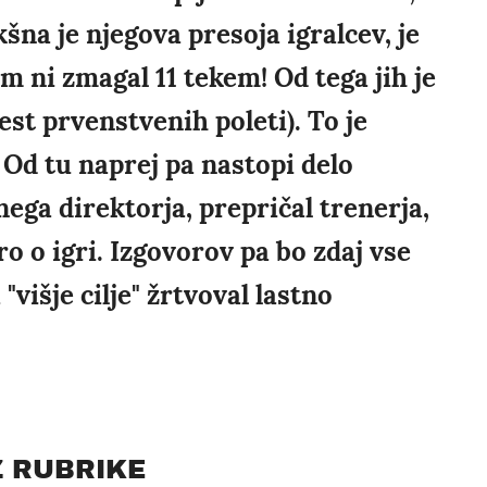
šna je njegova presoja igralcev, je
m ni zmagal 11 tekem! Od tega jih je
est prvenstvenih poleti). To je
. Od tu naprej pa nastopi delo
nega direktorja, prepričal trenerja,
o o igri. Izgovorov pa bo zdaj vse
 "višje cilje" žrtvoval lastno
Z RUBRIKE