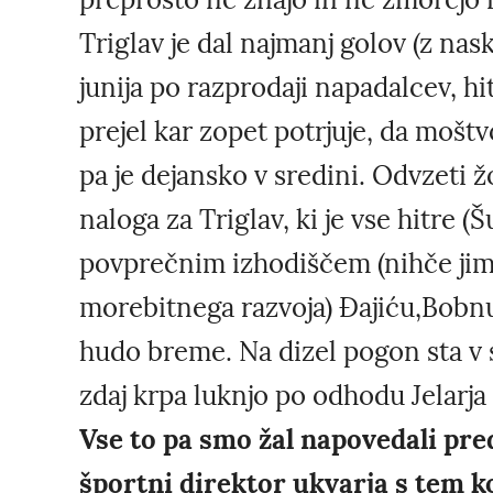
Triglav je dal najmanj golov (z nas
junija po razprodaji napadalcev, hit
prejel kar zopet potrjuje, da moš
pa je dejansko v sredini. Odvzeti ž
naloga za Triglav, ki je vse hitre (Š
povprečnim izhodiščem (nihče jim 
morebitnega razvoja) Đajiću,Bobnu
hudo breme. Na dizel pogon sta v sr
zdaj krpa luknjo po odhodu Jelarja
Vse to pa smo žal napovedali pred
športni direktor ukvarja s tem k