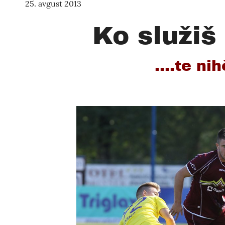
25. avgust 2013
Ko služiš
....te n