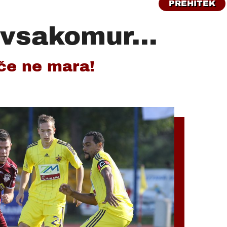
PREHITEK
 vsakomur...
ihče ne mara!