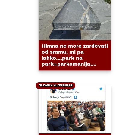
Himna ne more zardevati
od sramu, mi pa
lahko....park na
park=parkomanija....
GLOBUS SLOVENIJE