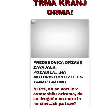
TRMA KRANJ
DRMA!
PREDSEDNICA DRŽAVE
ZAVAJALA,
POZABILA....NA
MOTORISTIČNI IZLET S
TANJO FAJON!?
Ni res, da se vozi le v
avtomobilu oziroma, da
se drugače ne more in
ne sme...ali pa laže?