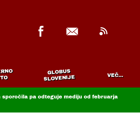
ERNO
GLOBUS
VEČ...
SLOVENIJE
TO
in sporočila pa odteguje mediju od februarja