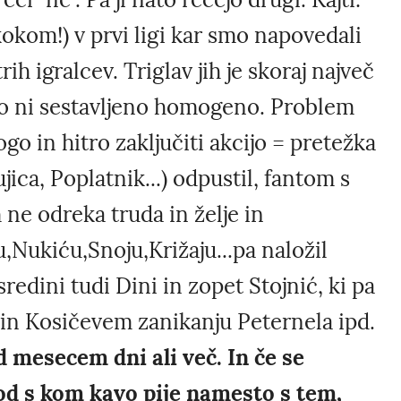
kokom!) v prvi ligi kar smo napovedali
rih igralcev. Triglav jih je skoraj največ
tvo ni sestavljeno homogeno. Problem
ogo in hitro zaključiti akcijo = pretežka
ujica, Poplatnik...) odpustil, fantom s
ne odreka truda in želje in
,Nukiću,Snoju,Križaju...pa naložil
edini tudi Dini in zopet Stojnić, ki pa
 in Kosičevem zanikanju Peternela ipd.
 mesecem dni ali več. In če se
od s kom kavo pije namesto s tem,