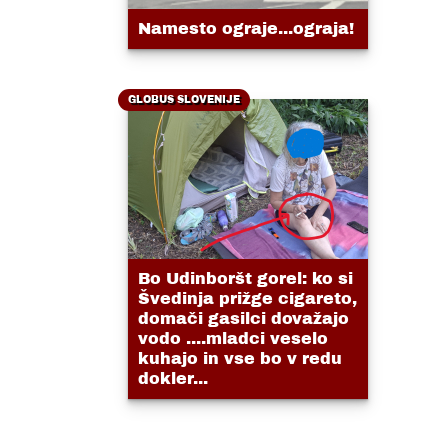
Namesto ograje...ograja!
GLOBUS SLOVENIJE
Bo Udinboršt gorel: ko si
Švedinja prižge cigareto,
domači gasilci dovažajo
vodo ....mladci veselo
kuhajo in vse bo v redu
dokler...