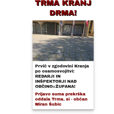
TRMA KRANJ
DRMA!
Prvič v zgodovini Kranja
po osamosvojitvi:
REDARJI IN
INŠPEKTORJI NAD
OBČINO=ŽUPANA!
Prijavo suma prekrška
oddala Trma. si - občan
Miran Šubic