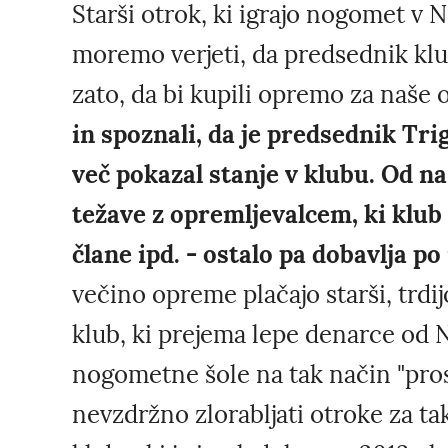
Starši otrok, ki igrajo nogomet v 
moremo verjeti, da predsednik klu
zato, da bi kupili opremo za naše 
in spoznali, da je predsednik Tr
več pokazal stanje v klubu. Od n
težave z opremljevalcem, ki klu
člane ipd. - ostalo pa dobavlja p
večino opreme plačajo starši, trdij
klub, ki prejema lepe denarce od 
nogometne šole na tak način "prosja
nevzdržno zlorabljati otroke za tak