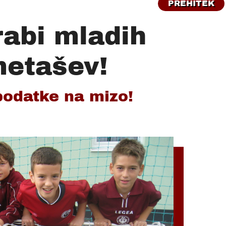
PREHITEK
rabi mladih
etašev!
podatke na mizo!