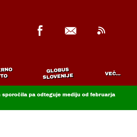
ERNO
GLOBUS
VEČ...
SLOVENIJE
TO
in sporočila pa odteguje mediju od februarja