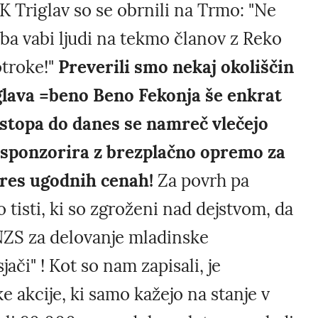
NK Triglav so se obrnili na Trmo: "Ne
ba vabi ljudi na tekmo članov z Reko
otroke!"
Preverili smo nekaj okoliščin
iglava =beno Beno Fekonja še enkrat
astopa do danes se namreč vlečejo
b sponzorira z brezplačno opremo za
o res ugodnih cenah!
Za povrh pa
o tisti, ki so zgroženi nad dejstvom, da
NZS za delovanje mladinske
či" ! Kot so nam zapisali, je
e akcije, ki samo kažejo na stanje v