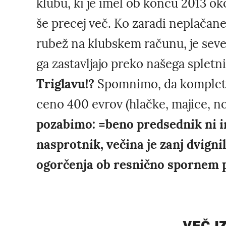
klubu, ki je imel ob koncu 2013 ok
še precej več. Ko zaradi neplačan
rubež na klubskem računu, je seved
ga zastavljajo preko našega spletn
Triglavu!?
Spomnimo, da komplet 
ceno 400 evrov (hlačke, majice, no
pozabimo: =beno predsednik ni i
nasprotnik, večina je zanj dvignil
ogorčenja ob resnično spornem p
VEČ I