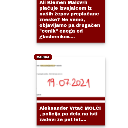
Ali Klemen Malovrh
plačuje izvajalcem iz
naših žepov preplačane
zneske? Ne vemo,
objavljamo pa drugačen
"cenik" enega od
glasbenikov....
MARICA
Aleksander Vrtač MOLČI
, policija pa dela na isti
zadevi že pet let....