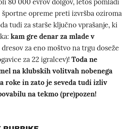
oli 80 000 evrov dolgov, letos pomladi
e športne opreme preti izvršba oziroma
a tudi za starše ključno vprašanje, ki
ika:
kam gre denar za mlade v
dresov za eno moštvo na trgu doseže
gavice za 22 igralcev)!
Toda ne
mel na klubskih volitvah nobenega
a roke in zato je seveda tudi izliv
ovabilu na tekmo (pre)pozen!
Z RUBRIKE