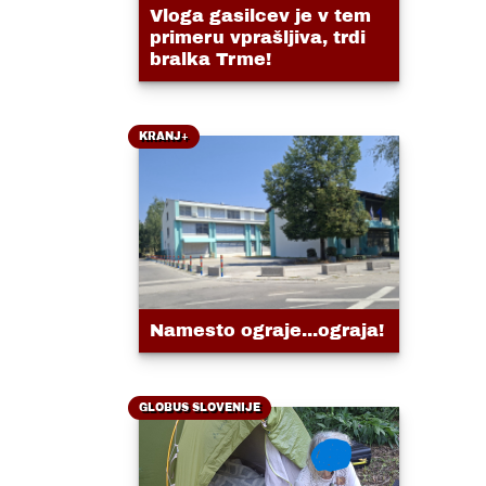
Vloga gasilcev je v tem
primeru vprašljiva, trdi
bralka Trme!
KRANJ+
Namesto ograje...ograja!
GLOBUS SLOVENIJE