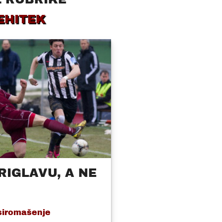
EHITEK
RIGLAVU, A NE
 siromašenje