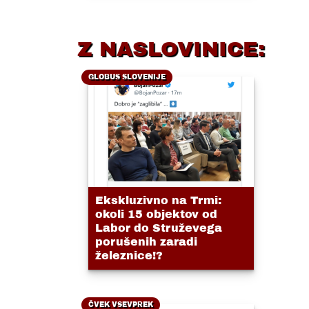
Z NASLOVINICE:
GLOBUS SLOVENIJE
Ekskluzivno na Trmi:
okoli 15 objektov od
Labor do Struževega
porušenih zaradi
železnice!?
ČVEK VSEVPREK