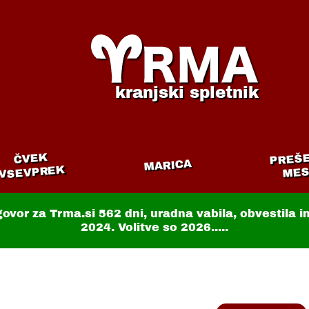
kranjski spletnik
PREŠ
ČVEK
MARICA
VSEVPREK
MES
govor za Trma.si
562 dni
, uradna vabila, obvestila 
2024. Volitve so 2026.....