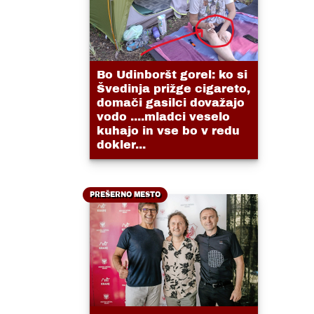
Bo Udinboršt gorel: ko si
Švedinja prižge cigareto,
domači gasilci dovažajo
vodo ....mladci veselo
kuhajo in vse bo v redu
dokler...
PREŠERNO MESTO