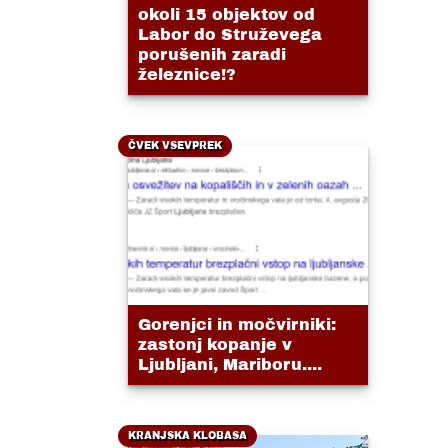
okoli 15 objektov od
Labor do Struževega
porušenih zaradi
železnice!?
ČVEK VSEVPREK
Gorenjci in močvirniki:
zastonj kopanje v
Ljubljani, Mariboru....
KRANJSKA KLOBASA