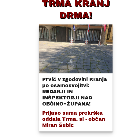
TRMA KRANJ
DRMA!
Prvič v zgodovini Kranja
po osamosvojitvi:
REDARJI IN
INŠPEKTORJI NAD
OBČINO=ŽUPANA!
Prijavo suma prekrška
oddala Trma. si - občan
Miran Šubic