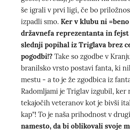
še igrali v prvi ligi, če bo prilož
izpadli smo.
Ker v klubu ni =beno
državnefa reprezentanta in fejst 
slednji popihal iz Triglava brez c
pogodbi!?
Take so zgodbe v Kranju
branilsko vrsto postavi fanta, ki ni
mestu - a to je že zgodbica iz fant
Radomljami je Triglav izgubil, ker
tekajočih veteranov kot je bivši ita
kap"! To je naša prihodnost v drugi
namesto, da bi oblikovali svoje m