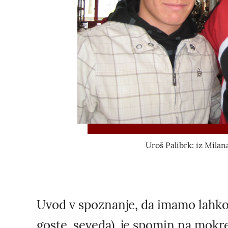
Uroš Palibrk: iz Milana
Uvod v spoznanje, da imamo lahko 
goste, seveda), je spomin na mokre