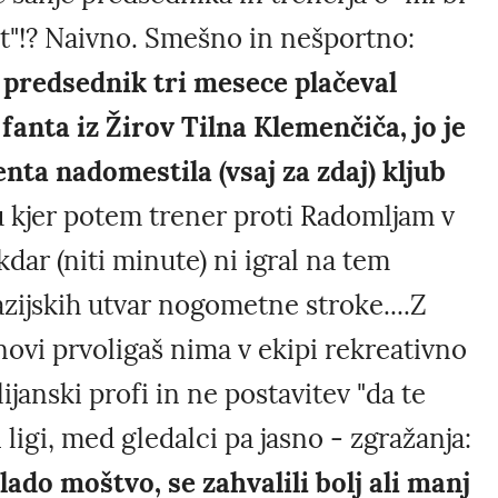
nost"!? Naivno. Smešno in nešportno:
 predsednik tri mesece plačeval
fanta iz Žirov Tilna Klemenčiča, jo je
enta nadomestila (vsaj za zdaj) kljub
 kjer potem trener proti Radomljam v
kdar (niti minute) ni igral na tem
azijskih utvar nogometne stroke....Z
 novi prvoligaš nima v ekipi rekreativno
lijanski profi in ne postavitev "da te
 ligi, med gledalci pa jasno - zgražanja:
lado moštvo, se zahvalili bolj ali manj