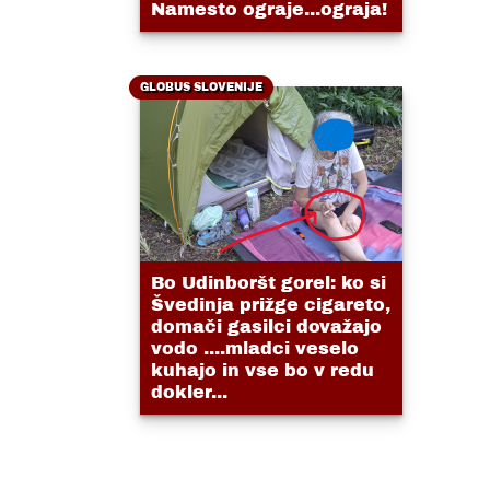
Namesto ograje...ograja!
GLOBUS SLOVENIJE
Bo Udinboršt gorel: ko si
Švedinja prižge cigareto,
domači gasilci dovažajo
vodo ....mladci veselo
kuhajo in vse bo v redu
dokler...