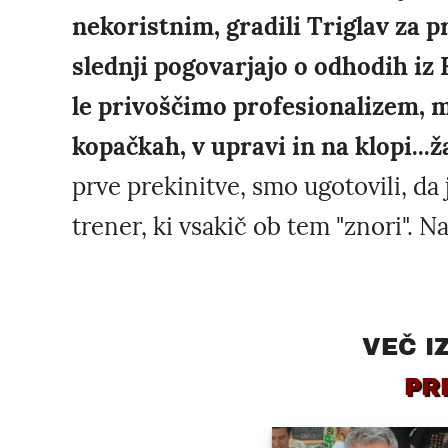
nekoristnim, gradili Triglav za pr
slednji pogovarjajo o odhodih iz
le privoščimo profesionalizem, m
kopačkah, v upravi in na klopi...ža
prve prekinitve, smo ugotovili, da je
trener, ki vsakič ob tem "znori". N
VEČ I
PR