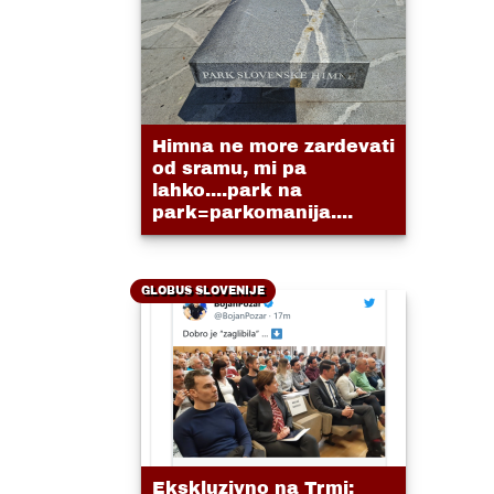
Himna ne more zardevati
od sramu, mi pa
lahko....park na
park=parkomanija....
GLOBUS SLOVENIJE
Ekskluzivno na Trmi: