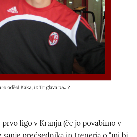
 je odšel Kaka, iz Triglava pa...?
prvo ligo v Kranju (če jo povabimo v
 sanje predsednika in trenerja o "mi bi