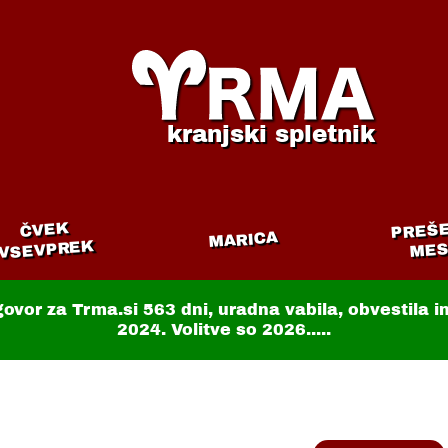
kranjski spletnik
PREŠ
ČVEK
MARICA
VSEVPREK
MES
govor za Trma.si
563 dni
, uradna vabila, obvestila 
2024. Volitve so 2026.....