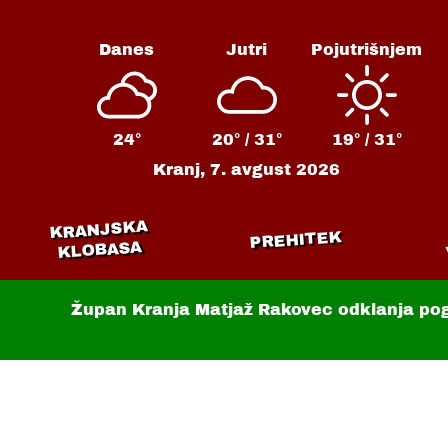
Danes
Jutri
Pojutrišnjem
24°
20° /
31°
19° /
31°
Kranj,
7. avgust 2026
KRANJSKA
PREHITEK
KLOBASA
Župan Kranja Matjaž Rakovec odklanja po