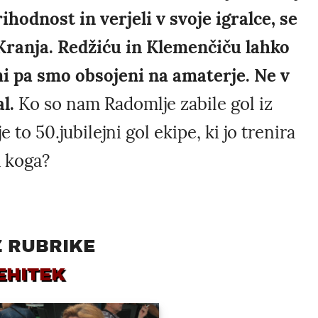
ihodnost in verjeli v svoje igralce, se
 Kranja. Redžiću in Klemenčiču lahko
i pa smo obsojeni na amaterje. Ne v
l.
Ko so nam Radomlje zabile gol iz
 to 50.jubilejni gol ekipe, ki jo trenira
a koga?
Z RUBRIKE
EHITEK