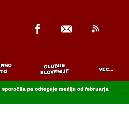
ERNO
GLOBUS
VEČ...
SLOVENIJE
TO
in sporočila pa odteguje mediju od februarja