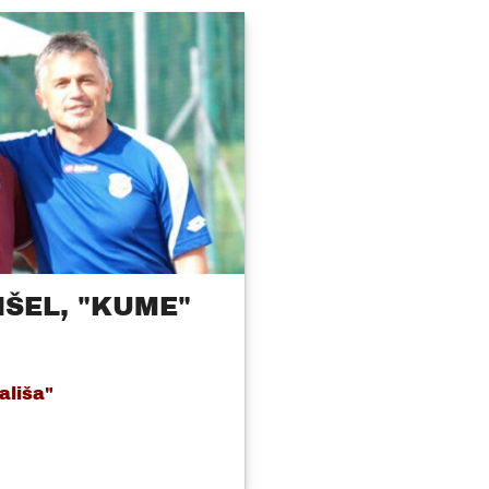
IŠEL, "KUME"
ališa"