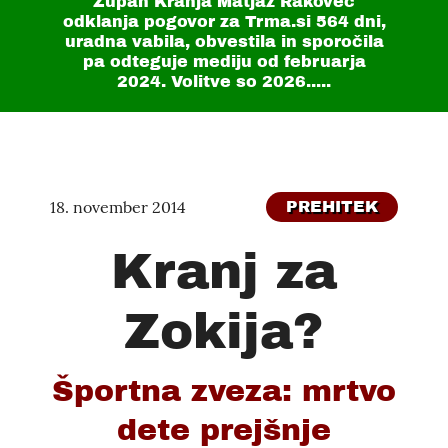
Župan Kranja Matjaž Rakovec
odklanja pogovor za Trma.si
564 dni
,
uradna vabila, obvestila in sporočila
pa odteguje mediju od februarja
2024. Volitve so 2026.....
18. november 2014
PREHITEK
Kranj za
Zokija?
Športna zveza: mrtvo
dete prejšnje