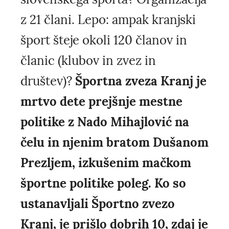
z 21 člani. Lepo: ampak kranjski
šport šteje okoli 120 članov in
članic (klubov in zvez in
društev)?
Športna zveza Kranj je
mrtvo dete prejšnje mestne
politike z Nado Mihajlović na
čelu in njenim bratom Dušanom
Prezljem, izkušenim mačkom
športne politike poleg. Ko so
ustanavljali Športno zvezo
Kranj, je prišlo dobrih 10, zdaj je