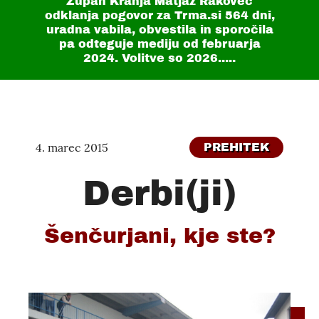
Župan Kranja Matjaž Rakovec
odklanja pogovor za Trma.si
564 dni
,
uradna vabila, obvestila in sporočila
pa odteguje mediju od februarja
2024. Volitve so 2026.....
4. marec 2015
PREHITEK
Derbi(ji)
Šenčurjani, kje ste?