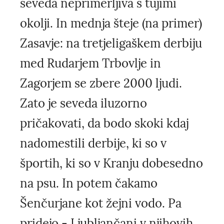
seveda neprimerljiva s tujimi
okolji. In mednja šteje (na primer)
Zasavje: na tretjeligaškem derbiju
med Rudarjem Trbovlje in
Zagorjem se zbere 2000 ljudi.
Zato je seveda iluzorno
pričakovati, da bodo skoki kdaj
nadomestili derbije, ki so v
športih, ki so v Kranju dobesedno
na psu. In potem čakamo
Šenčurjane kot žejni vodo. Pa
pridejo - Ljubljančani v njihovih