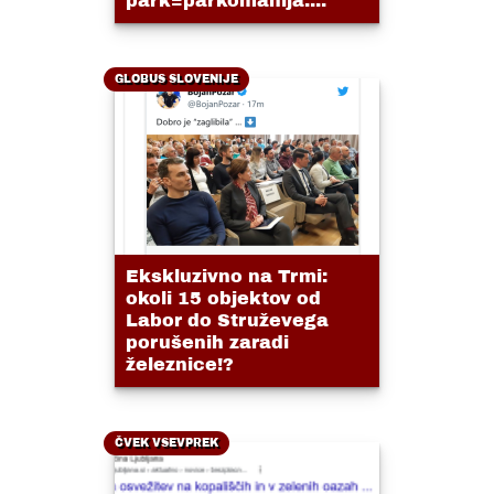
park=parkomanija....
GLOBUS SLOVENIJE
Ekskluzivno na Trmi:
okoli 15 objektov od
Labor do Struževega
porušenih zaradi
železnice!?
ČVEK VSEVPREK