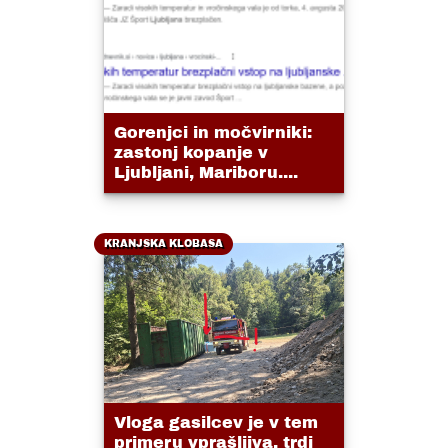
Gorenjci in močvirniki:
zastonj kopanje v
Ljubljani, Mariboru....
KRANJSKA KLOBASA
Vloga gasilcev je v tem
primeru vprašljiva, trdi