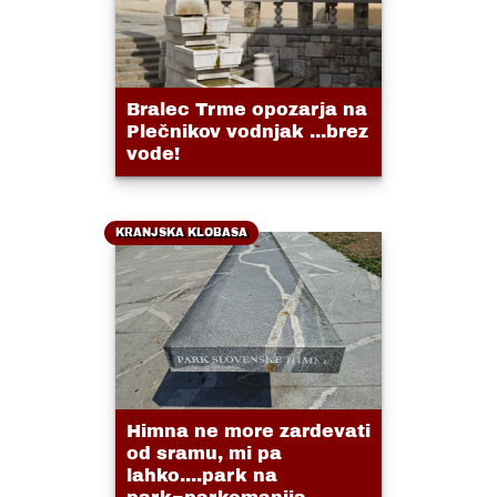
Bralec Trme opozarja na
Plečnikov vodnjak ...brez
vode!
KRANJSKA KLOBASA
Himna ne more zardevati
od sramu, mi pa
lahko....park na