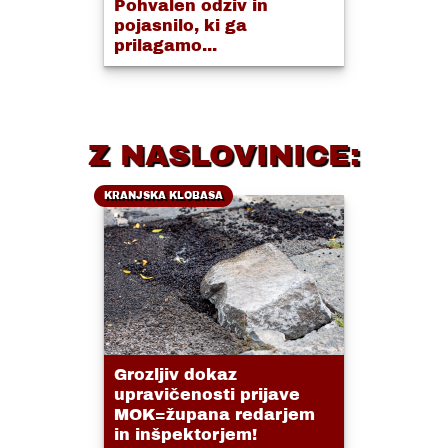
Pohvalen odziv in
pojasnilo, ki ga
prilagamo...
Z NASLOVINICE:
KRANJSKA KLOBASA
Grozljiv dokaz
upravičenosti prijave
MOK=župana redarjem
in inšpektorjem!