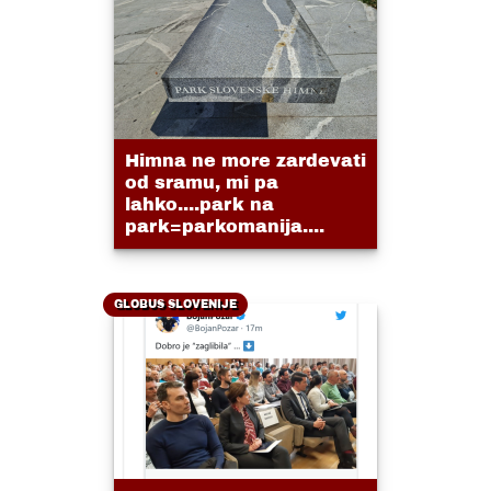
Himna ne more zardevati
od sramu, mi pa
lahko....park na
park=parkomanija....
GLOBUS SLOVENIJE