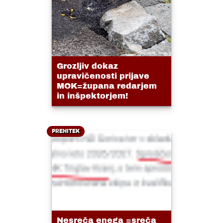
Grozljiv dokaz
upravičenosti prijave
MOK=župana redarjem
in inšpektorjem!
PREHITEK
Nesreča enega =sreča