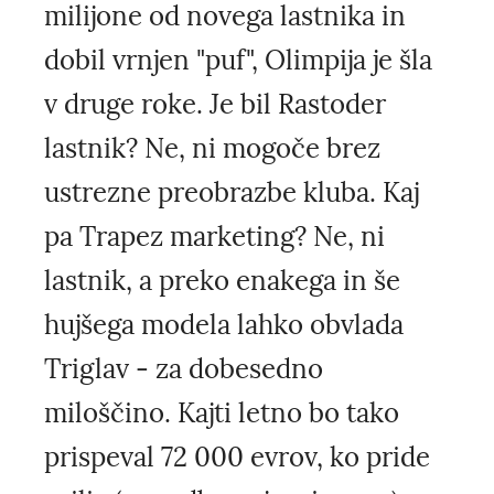
milijone od novega lastnika in
dobil vrnjen "puf", Olimpija je šla
v druge roke. Je bil Rastoder
lastnik? Ne, ni mogoče brez
ustrezne preobrazbe kluba. Kaj
pa Trapez marketing? Ne, ni
lastnik, a preko enakega in še
hujšega modela lahko obvlada
Triglav - za dobesedno
miloščino. Kajti letno bo tako
prispeval 72 000 evrov, ko pride