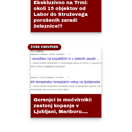
Ekskluzivno na Trmi:
okoli 15 objektov od
Labor do Struževega
porušenih zaradi
železnice!?
ČVEK VSEVPREK
Gorenjci in močvirniki:
zastonj kopanje v
Ljubljani, Mariboru....