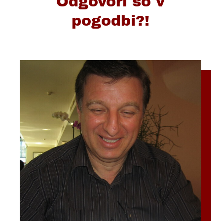
Odgovori so v
pogodbi?!