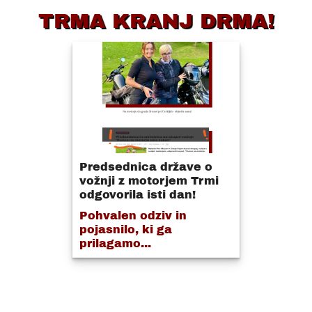
TRMA KRANJ DRMA!
Predsednica države o
vožnji z motorjem Trmi
odgovorila isti dan!
Pohvalen odziv in
pojasnilo, ki ga
prilagamo...