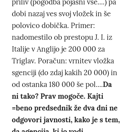
priliv (pogodba pojasni vse....) pa
dobi nazaj ves svoj vložek in še
polovico dobička. Primer:
nadomestilo ob prestopu J. I. iz
Italije v Anglijo je 200 000 za
Triglav. Poračun: vrnitev vložka
sgenciji (do zdaj kakih 20 000) in
od ostanka 180 000 še pol....
Da
ni tako? Prav mogoče. Kajti
=beno predsednik že dva dni ne
odgovori javnosti, kako je s tem,
da agencija, ki jo vodi