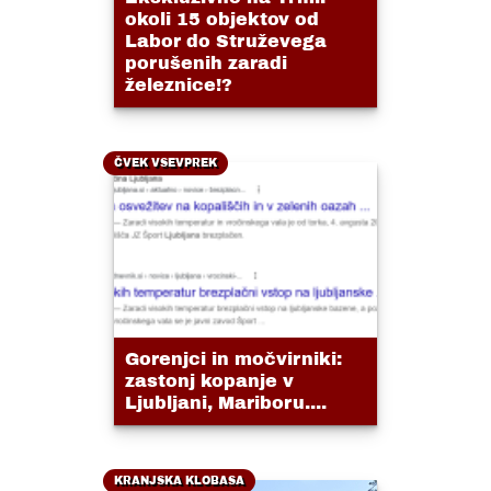
okoli 15 objektov od
Labor do Struževega
porušenih zaradi
železnice!?
ČVEK VSEVPREK
Gorenjci in močvirniki:
zastonj kopanje v
Ljubljani, Mariboru....
KRANJSKA KLOBASA