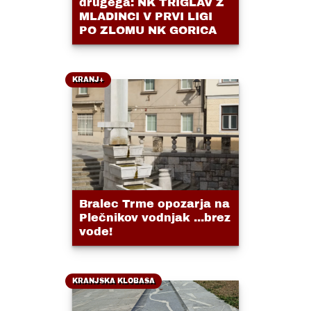
drugega: NK TRIGLAV Z
MLADINCI V PRVI LIGI
PO ZLOMU NK GORICA
KRANJ+
Bralec Trme opozarja na
Plečnikov vodnjak ...brez
vode!
KRANJSKA KLOBASA