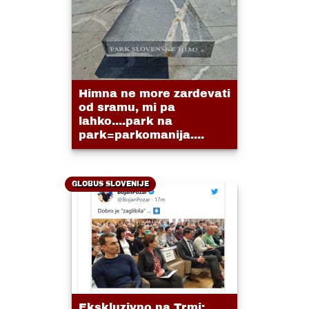
Himna ne more zardevati
od sramu, mi pa
lahko....park na
park=parkomanija....
GLOBUS SLOVENIJE
Ekskluzivno na Trmi: