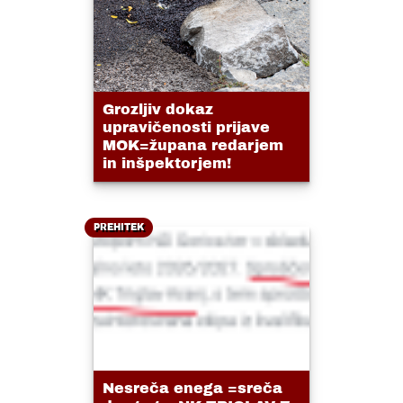
Grozljiv dokaz
upravičenosti prijave
MOK=župana redarjem
in inšpektorjem!
PREHITEK
Nesreča enega =sreča