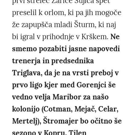
prvi strelec Zarice Šujica spet
preselil k orlom, ki pa jih mogoče
že zapupšča mladi Šturm, ki naj
bi igral v prihodnje v Krškem.
Ne
smemo pozabiti jasne napovedi
trenerja in predsednika
Triglava, da je na vrsti preboj v
prvo ligo kjer med Gorenjci še
vedno velja Maribor za našo
kolonijo (Cotman, Mejač, Celar,
Mertelj), Štromajer bo očitno še
sezono v Kopru, Tilen