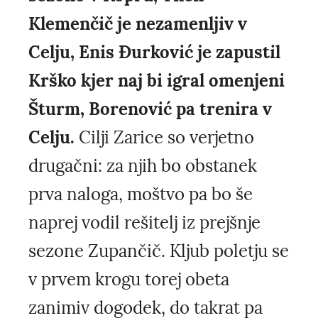
Klemenčič je nezamenljiv v
Celju, Enis Đurković je zapustil
Krško kjer naj bi igral omenjeni
Šturm, Borenović pa trenira v
Celju.
Cilji Zarice so verjetno
drugačni: za njih bo obstanek
prva naloga, moštvo pa bo še
naprej vodil rešitelj iz prejšnje
sezone Zupančič. Kljub poletju se
v prvem krogu torej obeta
zanimiv dogodek, do takrat pa