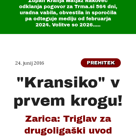
Župan Kranja Matjaž Rakovec
odklanja pogovor za Trma.si
564 dni
,
uradna vabila, obvestila in sporočila
pa odteguje mediju od februarja
2024. Volitve so 2026.....
24. junij 2016
PREHITEK
"Kransiko" v
prvem krogu!
Zarica: Triglav za
drugoligaški uvod