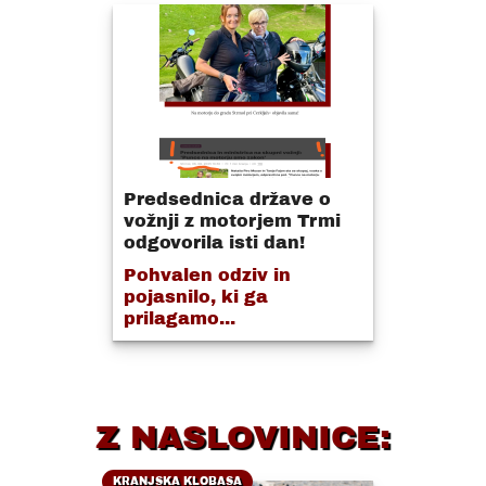
Predsednica države o
vožnji z motorjem Trmi
odgovorila isti dan!
Pohvalen odziv in
pojasnilo, ki ga
prilagamo...
Z NASLOVINICE:
KRANJSKA KLOBASA