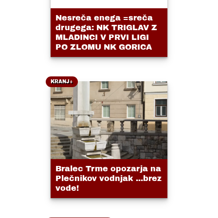
Nesreča enega =sreča
drugega: NK TRIGLAV Z
MLADINCI V PRVI LIGI
PO ZLOMU NK GORICA
KRANJ+
Bralec Trme opozarja na
Plečnikov vodnjak ...brez
vode!