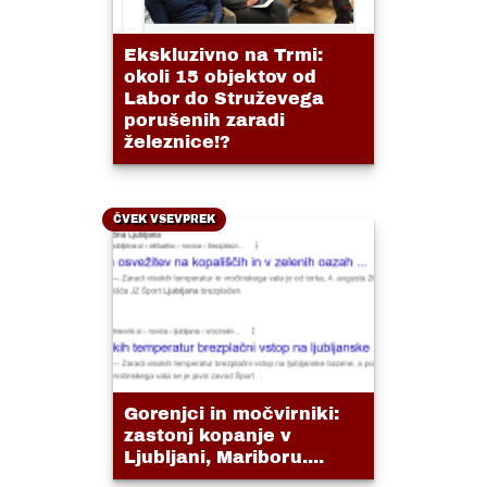
Ekskluzivno na Trmi:
okoli 15 objektov od
Labor do Struževega
porušenih zaradi
železnice!?
ČVEK VSEVPREK
Gorenjci in močvirniki:
zastonj kopanje v
Ljubljani, Mariboru....