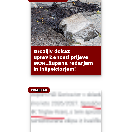
Grozljiv dokaz
upravičenosti prijave
MOK=župana redarjem
in inšpektorjem!
PREHITEK