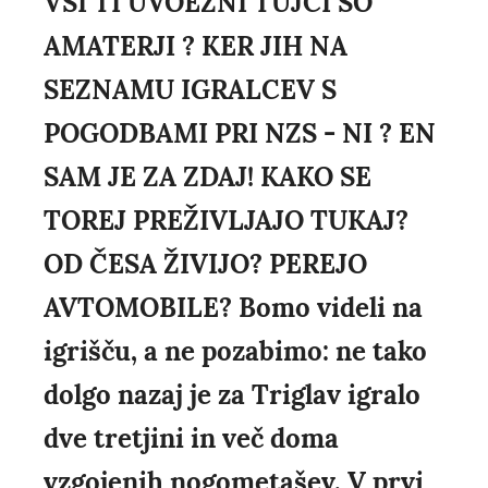
VSI TI UVOEŽNI TUJCI SO
AMATERJI ? KER JIH NA
SEZNAMU IGRALCEV S
POGODBAMI PRI NZS - NI ? EN
SAM JE ZA ZDAJ! KAKO SE
TOREJ PREŽIVLJAJO TUKAJ?
OD ČESA ŽIVIJO? PEREJO
AVTOMOBILE? Bomo videli na
igrišču, a ne pozabimo: ne tako
dolgo nazaj je za Triglav igralo
dve tretjini in več doma
vzgojenih nogometašev. V prvi