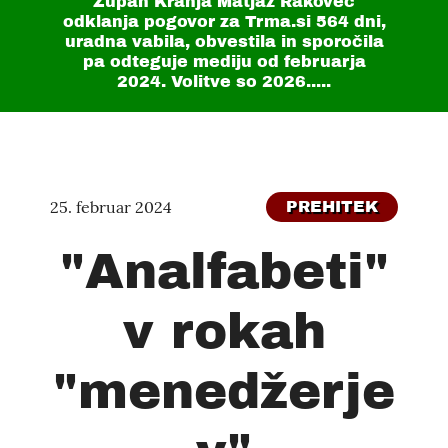
Župan Kranja Matjaž Rakovec
odklanja pogovor za Trma.si
564 dni
,
uradna vabila, obvestila in sporočila
pa odteguje mediju od februarja
2024. Volitve so 2026.....
25. februar 2024
PREHITEK
"Analfabeti"
v rokah
"menedžerje