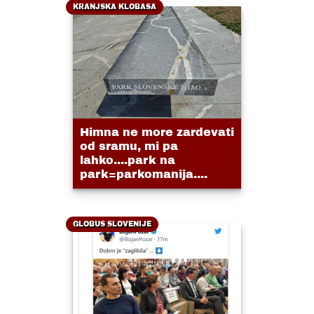
KRANJSKA KLOBASA
Himna ne more zardevati
od sramu, mi pa
lahko....park na
park=parkomanija....
GLOBUS SLOVENIJE