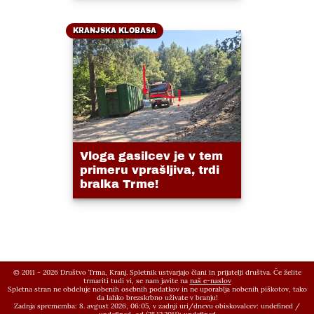
KRANJSKA KLOBASA
Vloga gasilcev je v tem
primeru vprašljiva, trdi
bralka Trme!
© 2011 - 2026 Društvo Trma, Kranj. Spletnik ustvarjajo člani in prijatelji društva. Če želite
trmariti tudi vi, se nam javite na
naš e-naslov
Spletna stran ne obdeluje nobenih osebnih podatkov in ne uporablja nobenih piškotov, tako
da lahko brezskrbno uživate v branju!
Zadnja sprememba: 8. avgust 2026, 06:05,
v zadnji uri/dnevu obiskovalcev:
undefined
/