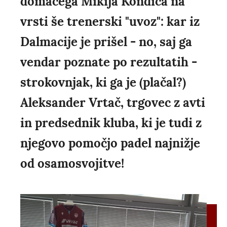
domačega Mikija Kondiča na
vrsti še trenerski "uvoz": kar iz
Dalmacije je prišel - no, saj ga
vendar poznate po rezultatih -
strokovnjak, ki ga je (plačal?)
Aleksander Vrtač, trgovec z avti
in predsednik kluba, ki je tudi z
njegovo pomočjo padel najnižje
od osamosvojitve!