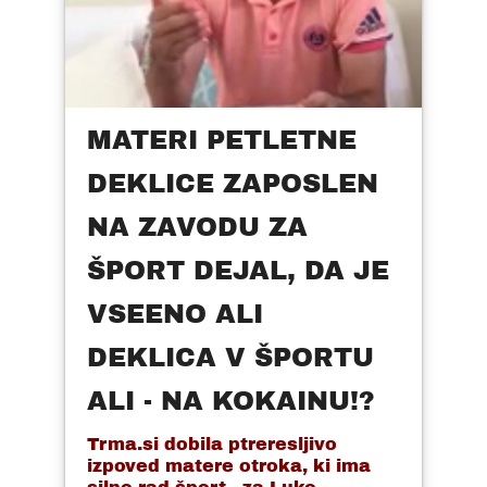
MATERI PETLETNE
DEKLICE ZAPOSLEN
NA ZAVODU ZA
ŠPORT DEJAL, DA JE
VSEENO ALI
DEKLICA V ŠPORTU
ALI - NA KOKAINU!?
Trma.si dobila ptreresljivo
izpoved matere otroka, ki ima