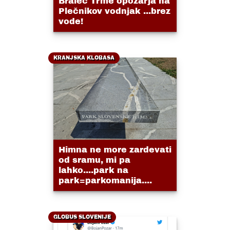
Bralec Trme opozarja na
Plečnikov vodnjak ...brez
vode!
KRANJSKA KLOBASA
Himna ne more zardevati
od sramu, mi pa
lahko....park na
park=parkomanija....
GLOBUS SLOVENIJE