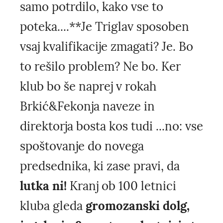
samo potrdilo, kako vse to
poteka....**Je Triglav sposoben
vsaj kvalifikacije zmagati? Je. Bo
to rešilo problem? Ne bo. Ker
klub bo še naprej v rokah
Brkić&Fekonja naveze in
direktorja bosta kos tudi ...no: vse
spoštovanje do novega
predsednika, ki zase pravi, da
lutka ni!
Kranj ob 100 letnici
kluba gleda
gromozanski dolg,