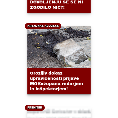
DOVOLJENJU SE ŠE NI
ZGODILO NIČ?!
KRANJSKA KLOBASA
Grozljiv dokaz
upravičenosti prijave
MOK=župana redarjem
in inšpektorjem!
PREHITEK