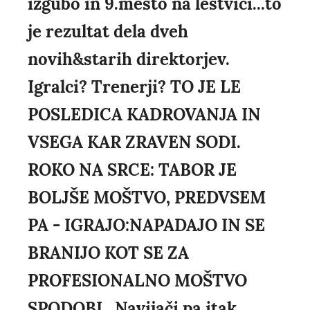
izgubo in 9.mesto na lestvici...to
je rezultat dela dveh
novih&starih direktorjev.
Igralci? Trenerji? TO JE LE
POSLEDICA KADROVANJA IN
VSEGA KAR ZRAVEN SODI.
ROKO NA SRCE: TABOR JE
BOLJŠE MOŠTVO, PREDVSEM
PA - IGRAJO:NAPADAJO IN SE
BRANIJO KOT SE ZA
PROFESIONALNO MOŠTVO
SPODOBI...Navijači pa itak