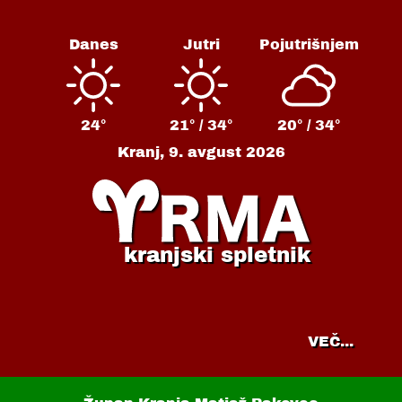
Danes
Jutri
Pojutrišnjem
24°
21° /
34°
20° /
34°
Kranj,
9. avgust 2026
kranjski spletnik
VEČ...