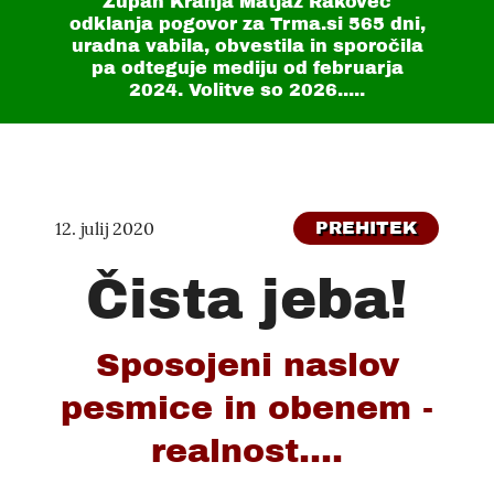
Župan Kranja Matjaž Rakovec
odklanja pogovor za Trma.si
565 dni
,
uradna vabila, obvestila in sporočila
pa odteguje mediju od februarja
2024. Volitve so 2026.....
12. julij 2020
PREHITEK
Čista jeba!
Sposojeni naslov
pesmice in obenem -
realnost....