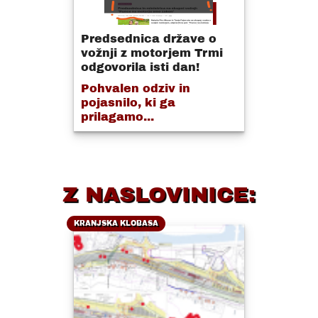
Predsednica države o
vožnji z motorjem Trmi
odgovorila isti dan!
Pohvalen odziv in
pojasnilo, ki ga
prilagamo...
Z NASLOVINICE:
KRANJSKA KLOBASA