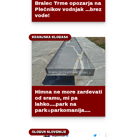
Bralec Trme opozarja na
Plečnikov vodnjak ...brez
vode!
KRANJSKA KLOBASA
Himna ne more zardevati
od sramu, mi pa
lahko....park na
park=parkomanija....
GLOBUS SLOVENIJE