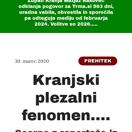
Župan Kranja Matjaž Rakovec
odklanja pogovor za Trma.si
563 dni
,
uradna vabila, obvestila in sporočila
pa odteguje mediju od februarja
2024. Volitve so 2026.....
30. marec 2020
PREHITEK
Kranjski
plezalni
fenomen....