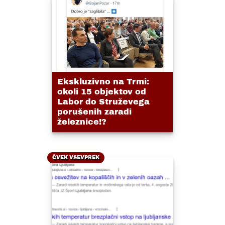
Ekskluzivno na Trmi:
okoli 15 objektov od
Labor do Struževega
porušenih zaradi
železnice!?
ČVEK VSEVPREK