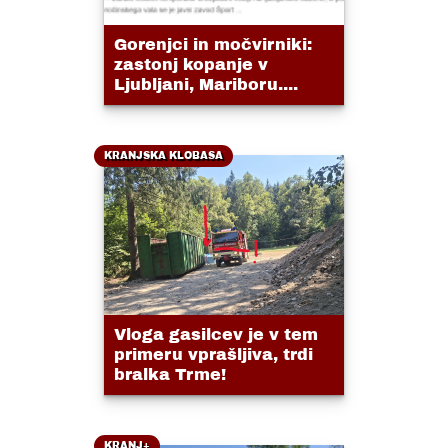
Gorenjci in močvirniki:
zastonj kopanje v
Ljubljani, Mariboru....
KRANJSKA KLOBASA
Vloga gasilcev je v tem
primeru vprašljiva, trdi
bralka Trme!
KRANJ+