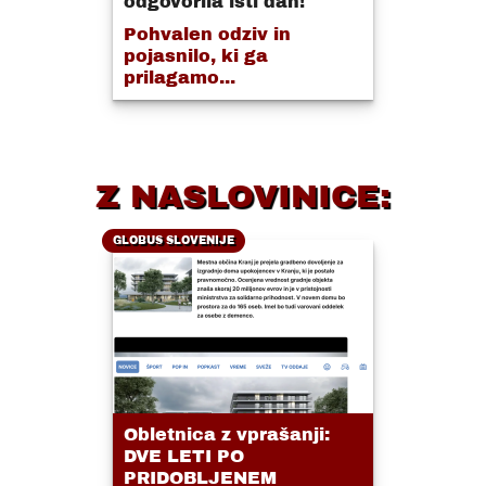
odgovorila isti dan!
Pohvalen odziv in
pojasnilo, ki ga
prilagamo...
Z NASLOVINICE:
GLOBUS SLOVENIJE
Obletnica z vprašanji:
DVE LETI PO
PRIDOBLJENEM