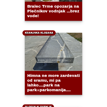
Bralec Trme opozarja na
Plečnikov vodnjak ...brez
vode!
KRANJSKA KLOBASA
Himna ne more zardevati
od sramu, mi pa
lahko....park na
park=parkomanija....
GLOBUS SLOVENIJE