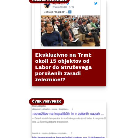
Ekskluzivno na Trmi:
okoli 15 objektov od
Labor do Struževega
porušenih zaradi
železnice!?
ČVEK VSEVPREK