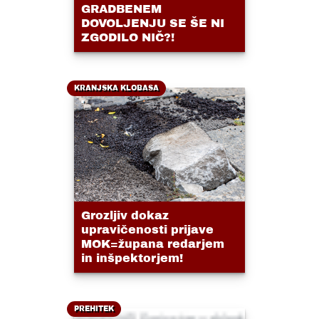
GRADBENEM
DOVOLJENJU SE ŠE NI
ZGODILO NIČ?!
KRANJSKA KLOBASA
Grozljiv dokaz
upravičenosti prijave
MOK=župana redarjem
in inšpektorjem!
PREHITEK