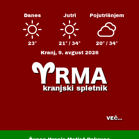
Danes
Jutri
Pojutrišnjem
23°
21° /
34°
20° /
34°
Kranj,
9. avgust 2026
kranjski spletnik
VEČ...