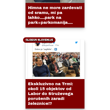
Himna ne more zardevati
od sramu, mi pa
lahko....park na
park=parkomanija....
GLOBUS SLOVENIJE
Ekskluzivno na Trmi:
okoli 15 objektov od
Labor do Struževega
porušenih zaradi
železnice!?