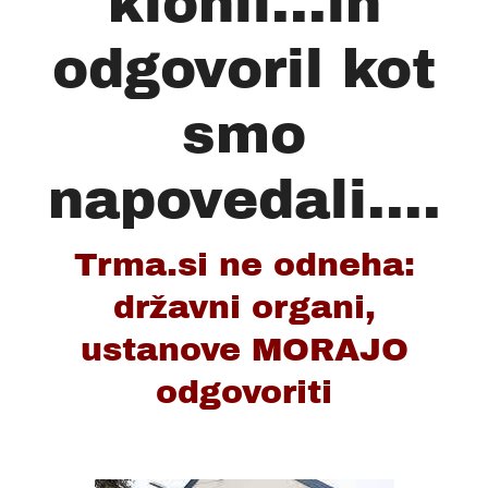
klonil...in
odgovoril kot
smo
napovedali....
Trma.si ne odneha:
državni organi,
ustanove MORAJO
odgovoriti