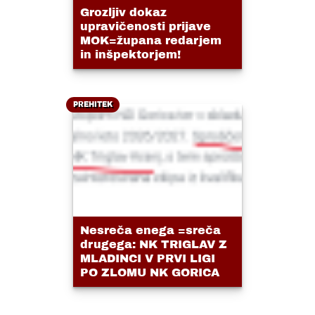
Grozljiv dokaz
upravičenosti prijave
MOK=župana redarjem
in inšpektorjem!
PREHITEK
Nesreča enega =sreča
drugega: NK TRIGLAV Z
MLADINCI V PRVI LIGI
PO ZLOMU NK GORICA