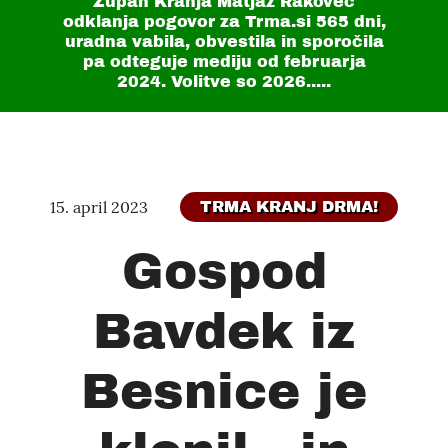
Župan Kranja Matjaž Rakovec
odklanja pogovor za Trma.si
565 dni
,
uradna vabila, obvestila in sporočila
pa odteguje mediju od februarja
2024. Volitve so 2026.....
15. april 2023
TRMA KRANJ DRMA!
Gospod
Bavdek iz
Besnice je