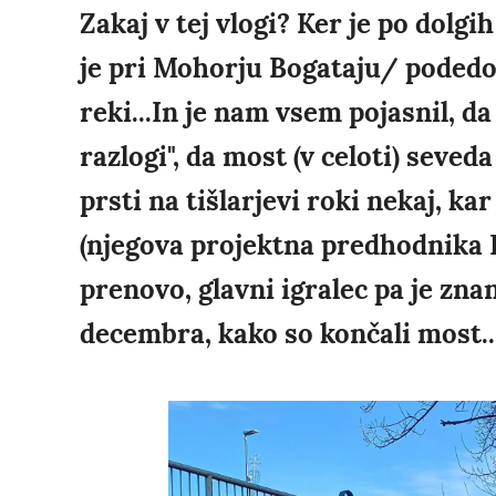
Zakaj v tej vlogi? Ker je po dolgi
je pri Mohorju Bogataju/ podedo
reki...In je nam vsem pojasnil, da
razlogi", da most (v celoti) seve
prsti na tišlarjevi roki nekaj, ka
(njegova projektna predhodnika H
prenovo, glavni igralec pa je znan)
decembra, kako so končali most..