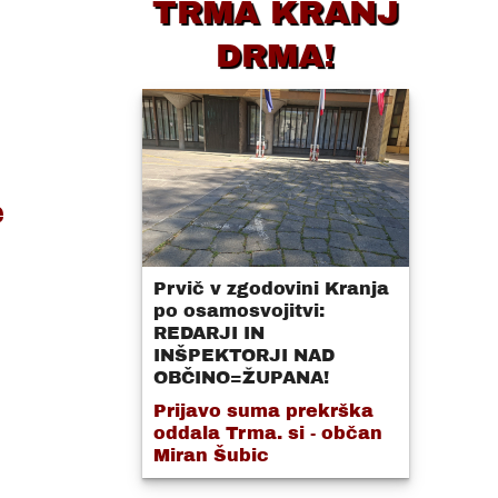
TRMA KRANJ
DRMA!
:
e
Prvič v zgodovini Kranja
po osamosvojitvi:
REDARJI IN
INŠPEKTORJI NAD
OBČINO=ŽUPANA!
Prijavo suma prekrška
oddala Trma. si - občan
Miran Šubic