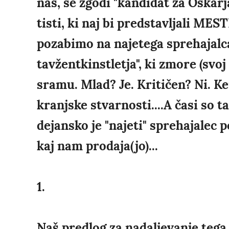
nas, se zgodi "kandidat za Oskarj
tisti, ki naj bi predstavljali M
pozabimo na najetega sprehajalc
tavžentkinstletja", ki zmore (svo
sramu. Mlad? Je. Kritičen? Ni. Ker
kranjske stvarnosti....A časi so t
dejansko je "najeti" sprehajalec 
kaj nam prodaja(jo)...
1.
Naš predlog za nadaljevanje tega i