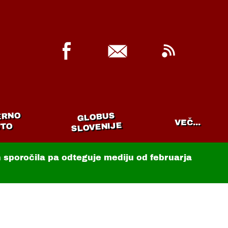
ERNO
GLOBUS
VEČ...
SLOVENIJE
TO
in sporočila pa odteguje mediju od februarja