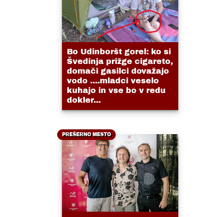
Bo Udinboršt gorel: ko si
Švedinja prižge cigareto,
domači gasilci dovažajo
vodo ....mladci veselo
kuhajo in vse bo v redu
dokler...
PREŠERNO MESTO