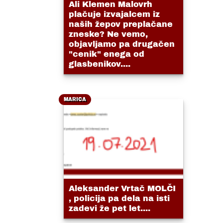
Ali Klemen Malovrh
plačuje izvajalcem iz
naših žepov preplačane
zneske? Ne vemo,
objavljamo pa drugačen
"cenik" enega od
glasbenikov....
MARICA
Aleksander Vrtač MOLČI
, policija pa dela na isti
zadevi že pet let....