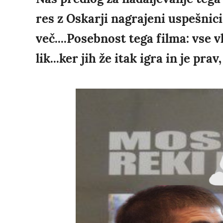
res z Oskarji nagrajeni uspešnici 
več....Posebnost tega filma: vse v
lik...ker jih že itak igra in je prav,