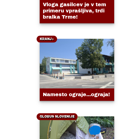
Vloga gasilcev je v tem
primeru vprašljiva, trdi
bralka Trme!
KRANJ+
Namesto ograje...ograja!
GLOBUS SLOVENIJE