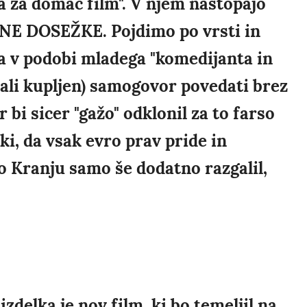
a za domač film". V njem nastopajo
ESTNE DOSEŽKE. Pojdimo po vrsti in
a v podobi mladega "komedijanta in
j ali kupljen) samogovor povedati brez
 bi sicer "gažo" odklonil za to farso
aki, da vsak evro prav pride in
po Kranju samo še dodatno razgalil,
zdelka je nov film, ki bo temeljil na