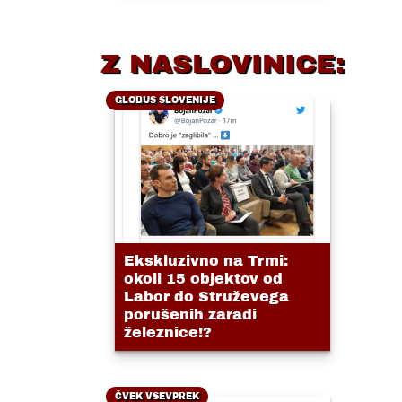
Z NASLOVINICE:
GLOBUS SLOVENIJE
Ekskluzivno na Trmi:
okoli 15 objektov od
Labor do Struževega
porušenih zaradi
železnice!?
ČVEK VSEVPREK