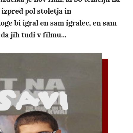
izpred pol stoletja in
loge bi igral en sam igralec, en sam
 da jih tudi v filmu...