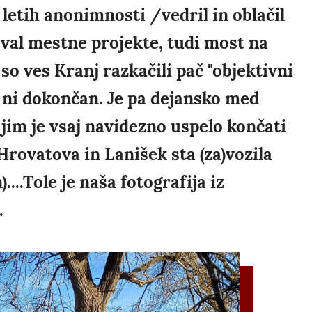
h letih anonimnosti /vedril in oblačil
val mestne projekte, tudi most na
 so ves Kranj razkačili pač "objektivni
da ni dokončan. Je pa dejansko med
r jim je vsaj navidezno uspelo končati
rovatova in Lanišek sta (za)vozila
....Tole je naša fotografija iz
.