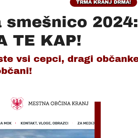
TRMA KRANJ DRMA!
a smešnico 2024
A TE KAP!
ste vsi cepci, dragi občank
občani!