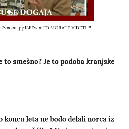
?v=ooa-ppJ3FFw = TO MORATE VIDETI !!!
Je to smešno? Je to podoba kranjske
b koncu leta ne bodo delali norca iz