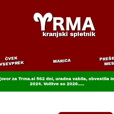
kranjski spletnik
PREŠ
ČVEK
MARICA
VSEVPREK
MES
govor za Trma.si
562 dni
, uradna vabila, obvestila 
2024. Volitve so 2026.....