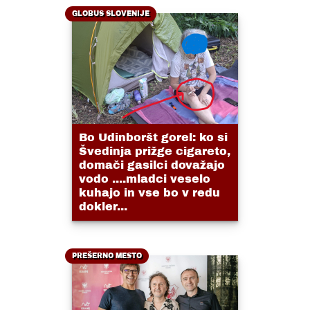
GLOBUS SLOVENIJE
Bo Udinboršt gorel: ko si
Švedinja prižge cigareto,
domači gasilci dovažajo
vodo ....mladci veselo
kuhajo in vse bo v redu
dokler...
PREŠERNO MESTO