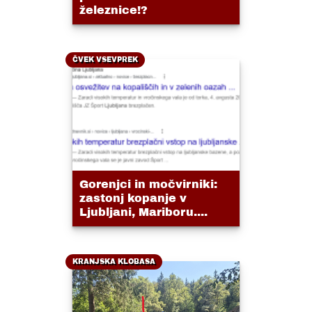
železnice!?
ČVEK VSEVPREK
Gorenjci in močvirniki:
zastonj kopanje v
Ljubljani, Mariboru....
KRANJSKA KLOBASA