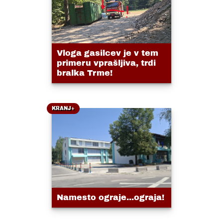
Vloga gasilcev je v tem
primeru vprašljiva, trdi
bralka Trme!
KRANJ+
Namesto ograje...ograja!