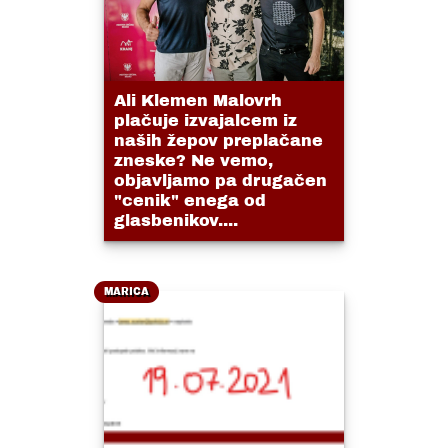
Ali Klemen Malovrh
plačuje izvajalcem iz
naših žepov preplačane
zneske? Ne vemo,
objavljamo pa drugačen
"cenik" enega od
glasbenikov....
MARICA