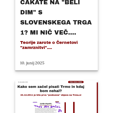
ČAKATE NA "BELI
DIM" S
SLOVENSKEGA TRGA
1? MI NIČ VEČ....
Teorije zarote o Černetovi
"zamrznitvi"....
10. junij 2025