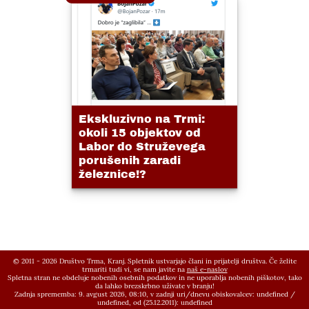
Ekskluzivno na Trmi:
okoli 15 objektov od
Labor do Struževega
porušenih zaradi
železnice!?
© 2011 - 2026 Društvo Trma, Kranj. Spletnik ustvarjajo člani in prijatelji društva. Če želite
trmariti tudi vi, se nam javite na
naš e-naslov
Spletna stran ne obdeluje nobenih osebnih podatkov in ne uporablja nobenih piškotov, tako
da lahko brezskrbno uživate v branju!
Zadnja sprememba: 9. avgust 2026, 08:10,
v zadnji uri/dnevu obiskovalcev:
undefined
/
undefined
, od (25.12.2011):
undefined