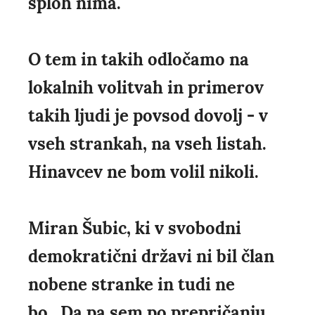
sploh nima.
O tem in takih odločamo na
lokalnih volitvah in primerov
takih ljudi je povsod dovolj - v
vseh strankah, na vseh listah.
Hinavcev ne bom volil nikoli.
Miran Šubic, ki v svobodni
demokratični državi ni bil član
nobene stranke in tudi ne
bo...Da pa sem po prepričanju