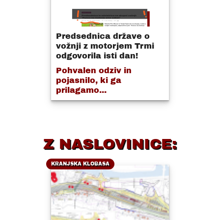
Predsednica države o
vožnji z motorjem Trmi
odgovorila isti dan!
Pohvalen odziv in
pojasnilo, ki ga
prilagamo...
Z NASLOVINICE:
KRANJSKA KLOBASA