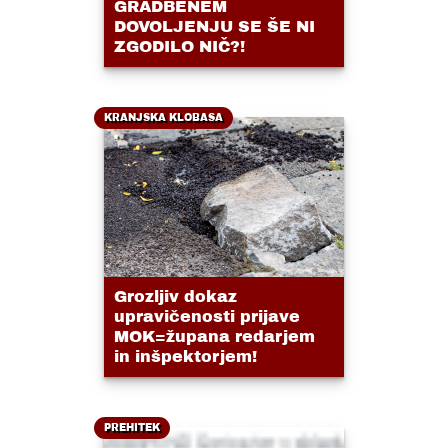
GRADBENEM
DOVOLJENJU SE ŠE NI
ZGODILO NIČ?!
KRANJSKA KLOBASA
Grozljiv dokaz
upravičenosti prijave
MOK=župana redarjem
in inšpektorjem!
PREHITEK