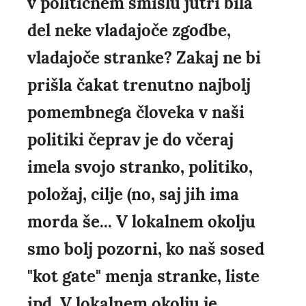
v političnem smislu jutri bila
del neke vladajoče zgodbe,
vladajoče stranke? Zakaj ne bi
prišla čakat trenutno najbolj
pomembnega človeka v naši
politiki čeprav je do včeraj
imela svojo stranko, politiko,
položaj, cilje (no, saj jih ima
morda še... V lokalnem okolju
smo bolj pozorni, ko naš sosed
"kot gate" menja stranke, liste
ipd. V lokalnem okolju je