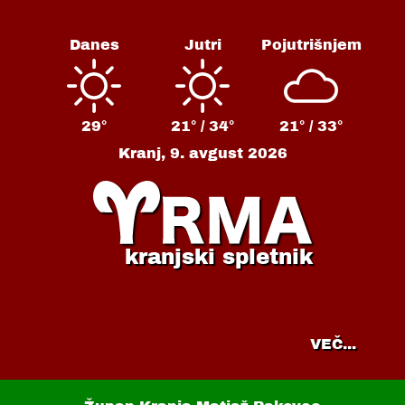
Danes
Jutri
Pojutrišnjem
29°
21° /
34°
21° /
33°
Kranj,
9. avgust 2026
kranjski spletnik
VEČ...