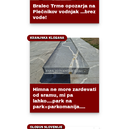
Bralec Trme opozarja na
Plečnikov vodnjak ...brez
vode!
KRANJSKA KLOBASA
Himna ne more zardevati
od sramu, mi pa
lahko....park na
park=parkomanija....
GLOBUS SLOVENIJE