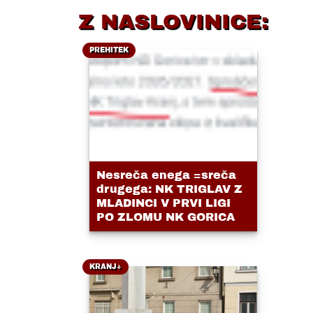
Z NASLOVINICE:
PREHITEK
Nesreča enega =sreča
drugega: NK TRIGLAV Z
MLADINCI V PRVI LIGI
PO ZLOMU NK GORICA
KRANJ+