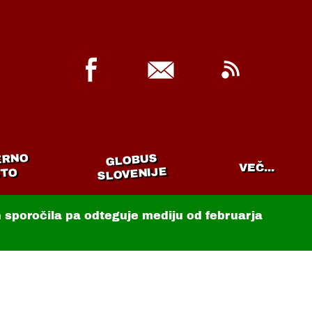
ERNO
GLOBUS
VEČ...
SLOVENIJE
TO
in sporočila pa odteguje mediju od februarja