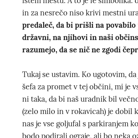
istem mestu. A to je le simbolika: d
in za nesrečo niso krivi mestni ur
predaleč, da bi prišli na povabil
državni, na njihovi in naši občins
razumejo, da se nič ne zgodi čepra
Tukaj se ustavim. Ko ugotovim, da 
šefa za promet v tej občini, mi je v
ni taka, da bi naš uradnik bil več
(zelo milo in v rokavicah) je dobil k
nas je vse goljufal s parkiranjem k
bodo podirali ograje, ali bo neka oz