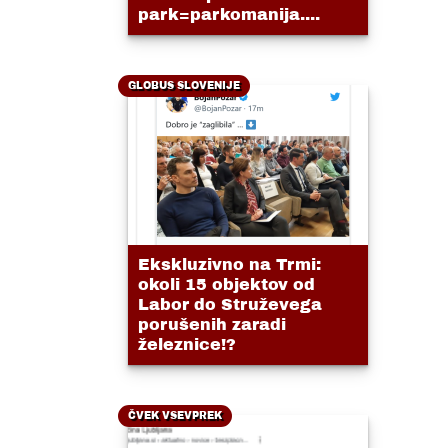
park=parkomanija....
GLOBUS SLOVENIJE
Ekskluzivno na Trmi:
okoli 15 objektov od
Labor do Struževega
porušenih zaradi
železnice!?
ČVEK VSEVPREK