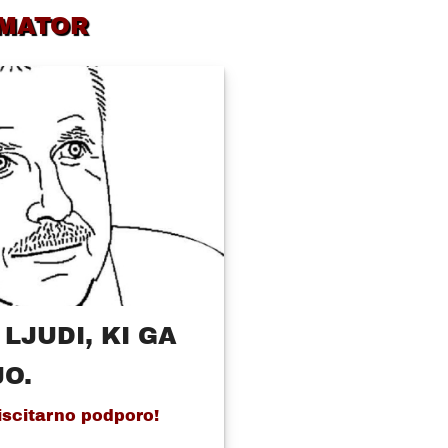
MATOR
LJUDI, KI GA
JO.
iscitarno podporo!