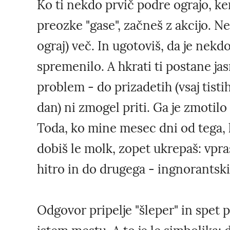
Ko ti nekdo prvič podre ograjo, ker
preozke "gase", začneš z akcijo. Ne
ograj) več. In ugotoviš, da je nekdo
spremenilo. A hkrati ti postane ja
problem - do prizadetih (vsaj tisti
dan) ni zmogel priti. Ga je zmotil
Toda, ko mine mesec dni od tega, 
dobiš le molk, zopet ukrepaš: vpra
hitro in do drugega - ingnorantski
Odgovor pripelje "šleper" in spet 