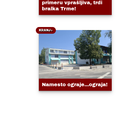
primeru vprašljiva, trdi
bralka Trme!
KRANJ+
Namesto ograje...ograja!