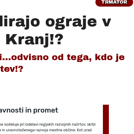
TRMATOR
irajo ograje v
 Kranj!?
...odvisno od tega, kdo je
rtev!?