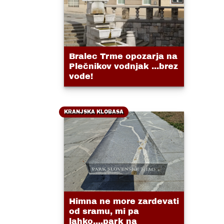
Bralec Trme opozarja na
Plečnikov vodnjak ...brez
vode!
KRANJSKA KLOBASA
Himna ne more zardevati
od sramu, mi pa
lahko....park na