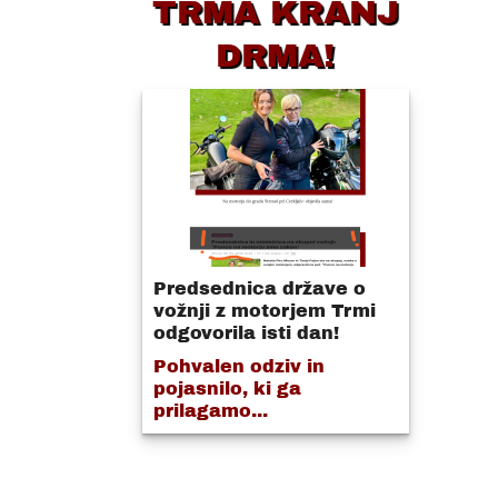
TRMA KRANJ
DRMA!
Predsednica države o
vožnji z motorjem Trmi
odgovorila isti dan!
Pohvalen odziv in
pojasnilo, ki ga
prilagamo...