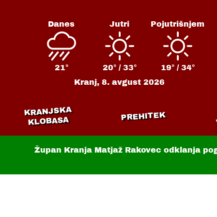
Danes
Jutri
Pojutrišnjem
21°
20° /
33°
19° /
34°
Kranj,
8. avgust 2026
KRANJSKA
PREHITEK
KLOBASA
Župan Kranja Matjaž Rakovec odklanja po