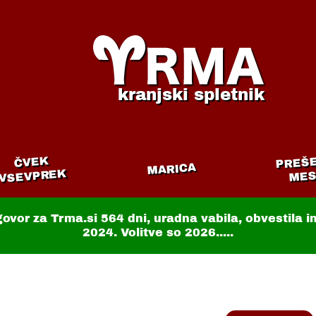
kranjski spletnik
PREŠ
ČVEK
MARICA
VSEVPREK
MES
govor za Trma.si
564 dni
, uradna vabila, obvestila 
2024. Volitve so 2026.....