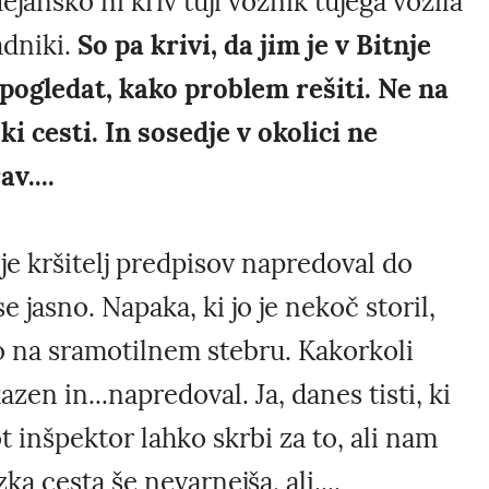
ejansko ni kriv tuji voznik tujega vozila
adniki.
So pa krivi, da jim je v Bitnje
o pogledat, kako problem rešiti. Ne na
ki cesti. In sosedje v okolici ne
v....
je kršitelj predpisov napredoval do
se jasno. Napaka, ki jo je nekoč storil,
no na sramotilnem stebru. Kakorkoli
azen in...napredoval. Ja, danes tisti, ki
ot inšpektor lahko skrbi za to, ali nam
ka cesta še nevarnejša, ali....