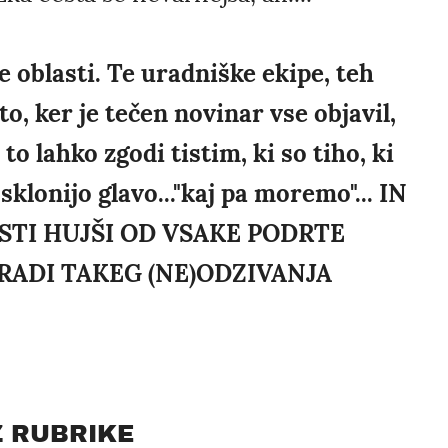
e oblasti. Te uradniške ekipe, teh
o, ker je tečen novinar vse objavil,
to lahko zgodi tistim, ki so tiho, ki
 sklonijo glavo..."kaj pa moremo"... IN
TI HUJŠI OD VSAKE PODRTE
ARADI TAKEG (NE)ODZIVANJA
Z RUBRIKE