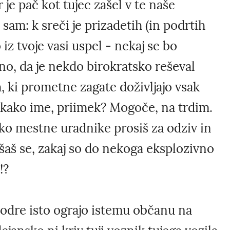
 je pač kot tujec zašel v te naše
 sam: k sreči je prizadetih (in podrtih
 iz tvoje vasi uspel - nekaj se bo
sno, da je nekdo birokratsko reševal
h, ki prometne zagate doživljajo vsak
o kako ime, priimek? Mogoče, na trdim.
ko mestne uradnike prosiš za odziv in
šaš se, zakaj so do nekoga eksplozivno
!?
podre isto ograjo istemu občanu na