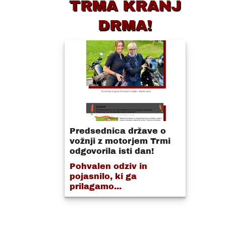
TRMA KRANJ
DRMA!
o
Predsednica države o
vožnji z motorjem Trmi
odgovorila isti dan!
Pohvalen odziv in
pojasnilo, ki ga
prilagamo...