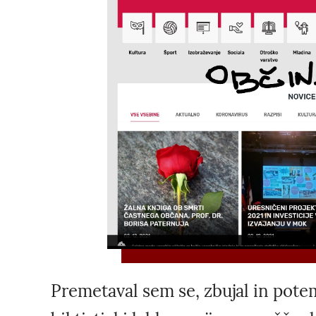
Premetaval sem se, zbujal in potem