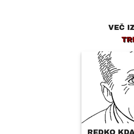
VEČ I
TR
REDKO KDA