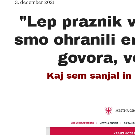
3. december 2021
"Lep praznik 
smo ohranili e
govora, vo
Kaj sem sanjal in 