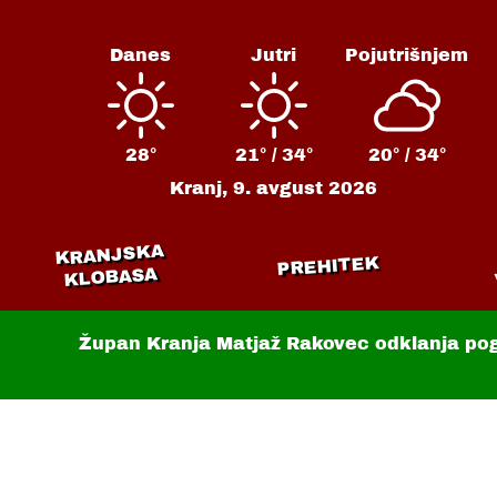
Danes
Jutri
Pojutrišnjem
28°
21° /
34°
20° /
34°
Kranj,
9. avgust 2026
KRANJSKA
PREHITEK
KLOBASA
Župan Kranja Matjaž Rakovec odklanja po