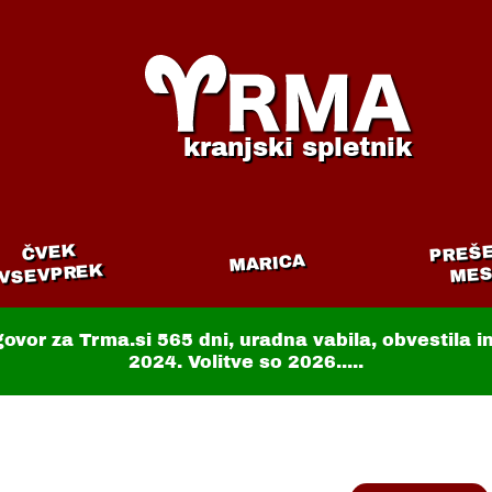
kranjski spletnik
PREŠ
ČVEK
MARICA
VSEVPREK
MES
govor za Trma.si
565 dni
, uradna vabila, obvestila 
2024. Volitve so 2026.....