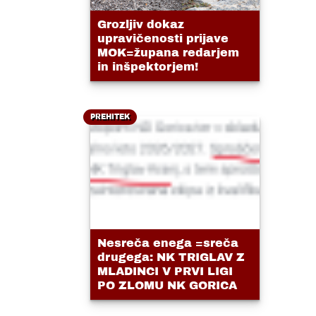
Grozljiv dokaz
upravičenosti prijave
MOK=župana redarjem
in inšpektorjem!
PREHITEK
Nesreča enega =sreča
drugega: NK TRIGLAV Z
MLADINCI V PRVI LIGI
PO ZLOMU NK GORICA