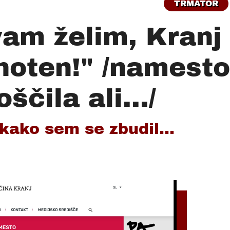
TRMATOR
vam želim, Kranj
noten!" /namest
ščila ali.../
kako sem se zbudil...