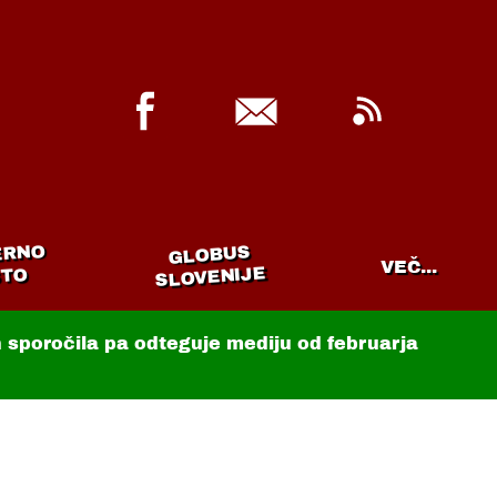
ERNO
GLOBUS
VEČ...
SLOVENIJE
TO
in sporočila pa odteguje mediju od februarja