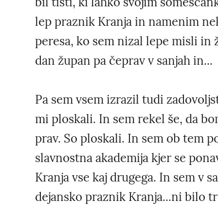
bil tisti, ki lahko svojim someš
lep praznik Kranja in namenim neka
peresa, ko sem nizal lepe misli in 
dan župan pa čeprav v sanjah in...
Pa sem vsem izrazil tudi zadovoljs
mi ploskali. In sem rekel še, da bo
prav. So ploskali. In sem ob tem p
slavnostna akademija kjer se ponav
Kranja vse kaj drugega. In sem v san
dejansko praznik Kranja...ni bilo t