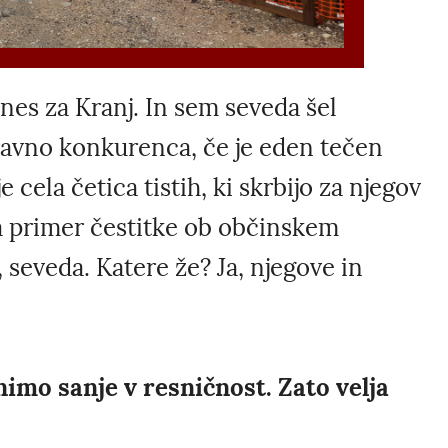
nes za Kranj. In sem seveda šel
ravno konkurenca, če je eden tečen
 cela četica tistih, ki skrbijo za njegov
Na primer čestitke ob občinskem
 seveda. Katere že? Ja, njegove in
imo sanje v resničnost. Zato velja