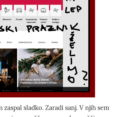
 zaspal sladko. Zaradi sanj. V njih sem