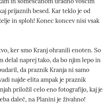
čankam in someščanom uradno voščim
j prijaznih besed. Kar teklo je od
želje in sploh! Konec koncev nisi vsak
tvo, ker smo Kranj ohranili enoten. So
m delal naprej tako, da bo njim lepo in
oudaril, da praznik Kranja ni samo
adi najde elita ampak je praznik
jah priložil celo eno fotografijo, kaj je
reba daleč, na Planini je živahno!