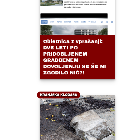
Obletnica z vprašanji:
DVE LETI PO
PRIDOBLJENEM
GRADBENEM
DOVOLJENJU SE ŠE NI
ZGODILO NIČ?!
KRANJSKA KLOBASA