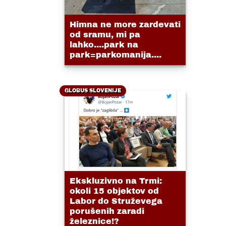
Himna ne more zardevati
od sramu, mi pa
lahko....park na
park=parkomanija....
GLOBUS SLOVENIJE
Ekskluzivno na Trmi:
okoli 15 objektov od
Labor do Struževega
porušenih zaradi
železnice!?