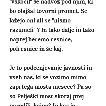
"vskočil" še nadvoz pod njim, ki
bo olajšal tovorni promet. Se
lažejo oni ali se "nismo
razumeli" ? In tako dalje in tako
naprej beremo resnice,
polresnice in še kaj.
Je to podcenjevanje javnosti in
vseh nas, ki se vozimo mimo
zaprtega mosta mesece? Pa so
so Pelješki most skoraj prej
naredili, kajne? In kar je