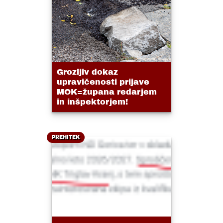
Grozljiv dokaz
upravičenosti prijave
MOK=župana redarjem
in inšpektorjem!
PREHITEK