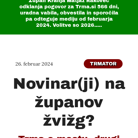
Župan Kranja Matjaž Rakovec
odklanja pogovor za Trma.si
566 dni
,
uradna vabila, obvestila in sporočila
pa odteguje mediju od februarja
2024. Volitve so 2026.....
26. februar 2024
TRMATOR
Novinar(ji) na
županov
žvižg?