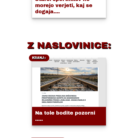
morejo verjeti, kaj se
dogaja....
Z NASLOVINICE:
KRANJ+
Na tole bodite pozorni
.....