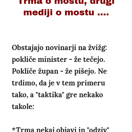
Trma o mostu, drugi
mediji o mostu ....
Obstajajo novinarji na žvižg:
pokliče minister - že tečejo.
Pokliče župan - že pišejo. Ne
trdimo, da je v tem primeru
tako, a "taktika" gre nekako
takole:
*Trma nekaj objavi in "odziv"