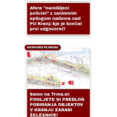
Afera "namišljeni
policist" z zanimivim
epilogom nadzora nad
PU Kranj: kje je končal
prvi odgovorni?
KRANJSKA KLOBASA
Samo na Trma.si:
POGLJETE SI PREDLOG
PODIRANJA OBJEKTOV
V KRANJU ZARADI
ŽELEZNICE!