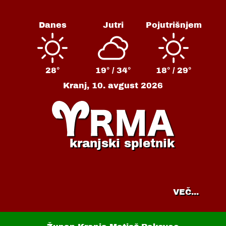
Danes
Jutri
Pojutrišnjem
28°
19° /
34°
18° /
29°
Kranj,
10. avgust 2026
kranjski spletnik
VEČ...