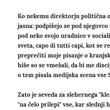
Ko nekemu direktorju politična o
jasna: podpišejo se pod njegovco 
pod neko svojo uradnico v social
sveta, capo di tutti capi, kot se re
preprečiti moje pisanje o kranjsk
hiše so se vmešali, da bi me discip
o tem pisala medijska scena vse S
Zato je seveda za slehernega "kle
"na čelo prilepi" vse, kar slednji 