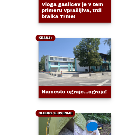
Vloga gasilcev je v tem
primeru vprašljiva, trdi
bralka Trme!
KRANJ+
Namesto ograje...ograja!
GLOBUS SLOVENIJE