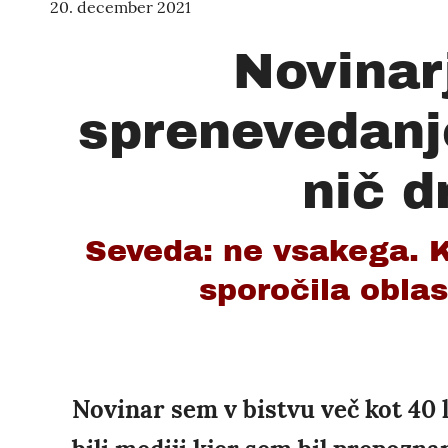
20. december 2021
Novinar
sprenevedanje
nič d
Seveda: ne vsakega. Ke
sporočila oblas
Novinar sem v bistvu več kot 40 l