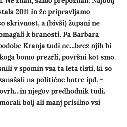
an. Ne znan, samo prepoznan. Najbolj
tala 2011 in že pripravljamo
 skrivnost, a (bivši) župani ne
pomagali k branosti. Pa Barbara
podobe Kranja tudi ne...brez njih bi
koga bomo prezrli, površni kot smo.
nili v spomin vsa ta leta tisti, ki so
zanašali na politične botre ipd. -
vrh...in njegov predhodnik tudi.
morali bolj ali manj prisilno vsi