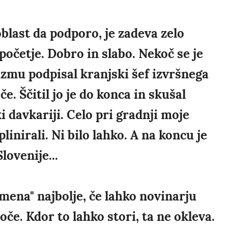
blast da podporo, je zadeva zelo
početje. Dobro in slabo. Nekoč se je
izmu podpisal kranjski šef izvršnega
če. Ščitil jo je do konca in skušal
i davkariji. Celo pri gradnji moje
linirali. Ni bilo lahko. A na koncu je
lovenije...
mena" najbolje, če lahko novinarju
hoče. Kdor to lahko stori, ta ne okleva.