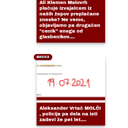
Ali Klemen Malovrh
plačuje izvajalcem iz
naših žepov preplačane
zneske? Ne vemo,
objavljamo pa drugačen
"cenik" enega od
glasbenikov....
MARICA
Aleksander Vrtač MOLČI
, policija pa dela na isti
zadevi že pet let....