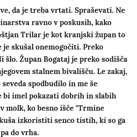
e, da je treba vrtati. Spraševati. Ne
vinarstva ravno v poskusih, kako
oštjan Trilar je kot kranjski župan to
 je skušal onemogočiti. Preko
i šlo. Župan Bogataj je preko sodišča
njegovem stalnem bivališču. Le zakaj,
je seveda spodbudilo in me še
 bi imel pokazati dobrih in slabih
 v molk, ko besno išče "Trmine
uša izkoristiti senco tistih, ki so ga
i pa do vrha.