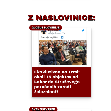
Z NASLOVINICE:
GLOBUS SLOVENIJE
Ekskluzivno na Trmi:
okoli 15 objektov od
Labor do Struževega
porušenih zaradi
železnice!?
ČVEK VSEVPREK