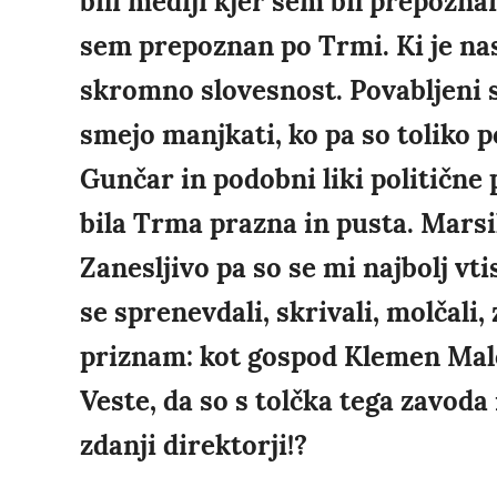
bili mediji kjer sem bil prepozn
sem prepoznan po Trmi. Ki je nas
skromno slovesnost. Povabljeni so
smejo manjkati, ko pa so toliko 
Gunčar in podobni liki politične 
bila Trma prazna in pusta. Marsi
Zanesljivo pa so se mi najbolj vtis
se sprenevdali, skrivali, molčali, 
priznam: kot gospod Klemen Malo
Veste, da so s tolčka tega zavoda 
zdanji direktorji!?