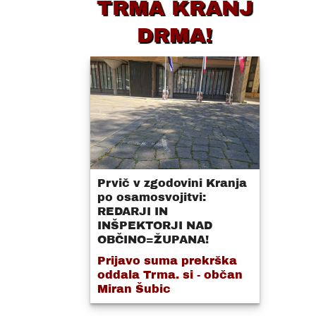
TRMA KRANJ
DRMA!
Prvič v zgodovini Kranja
po osamosvojitvi:
REDARJI IN
INŠPEKTORJI NAD
OBČINO=ŽUPANA!
Prijavo suma prekrška
oddala Trma. si - občan
Miran Šubic