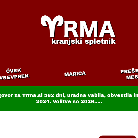
kranjski spletnik
PREŠ
ČVEK
MARICA
VSEVPREK
MES
govor za Trma.si
562 dni
, uradna vabila, obvestila 
2024. Volitve so 2026.....