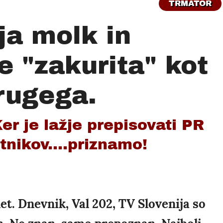
TRMATOR
ja molk in
 "zakurita" kot
rugega.
r je lažje prepisovati PR
tnikov....priznamo!
et. Dnevnik, Val 202, TV Slovenija so