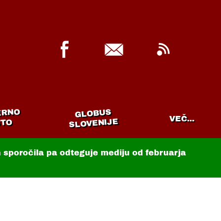
ERNO
GLOBUS
VEČ...
SLOVENIJE
TO
in sporočila pa odteguje mediju od februarja