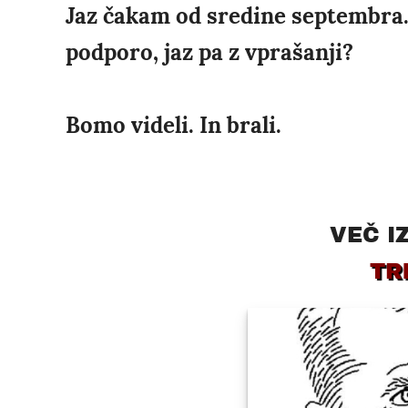
Jaz čakam od sredine septembra. 
podporo, jaz pa z vprašanji?
Bomo videli. In brali.
VEČ I
TR