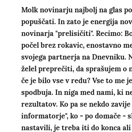
Molk novinarju najbolj na glas pov
popuščati. In zato je energija no
novinarja "prelisičiti". Recimo: B
počel brez rokavic, enostavno me
svojega partnerja na Dnevniku. N
želel preprečiti, da sprašujem o 
če je bilo vse v redu? Vse to me 
spodbuja. In niga med nami, ki ne
rezultatov. Ko pa se nekdo zavije
informatorje", ko - po domače - sk
nastavili, je treba iti do konca al