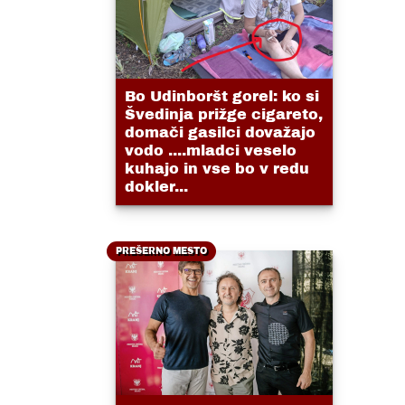
Bo Udinboršt gorel: ko si
Švedinja prižge cigareto,
domači gasilci dovažajo
vodo ....mladci veselo
kuhajo in vse bo v redu
dokler...
PREŠERNO MESTO