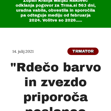
Župan Kranja Matjaž Rakovec
odklanja pogovor za Trma.si
563 dni
,
uradna vabila, obvestila in sporočila
pa odteguje mediju od februarja
2024. Volitve so 2026.....
14. julij 2021
TRMATOR
"Rdečo barvo
in zvezdo
priporoča