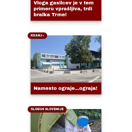
Vloga gasilcev je v tem
primeru vprašljiva, trdi
bralka Trme!
KRANJ+
Namesto ograje...ograja!
GLOBUS SLOVENIJE