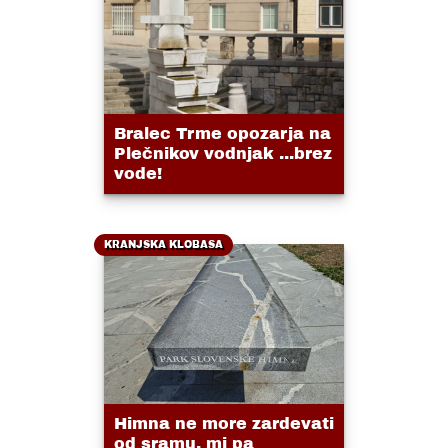
Bralec Trme opozarja na
Plečnikov vodnjak ...brez
vode!
KRANJSKA KLOBASA
Himna ne more zardevati
od sramu, mi pa