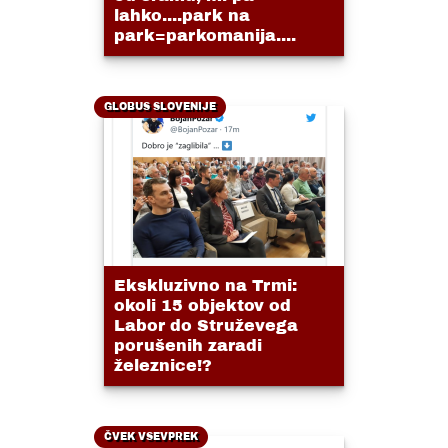
lahko....park na
park=parkomanija....
GLOBUS SLOVENIJE
Ekskluzivno na Trmi:
okoli 15 objektov od
Labor do Struževega
porušenih zaradi
železnice!?
ČVEK VSEVPREK