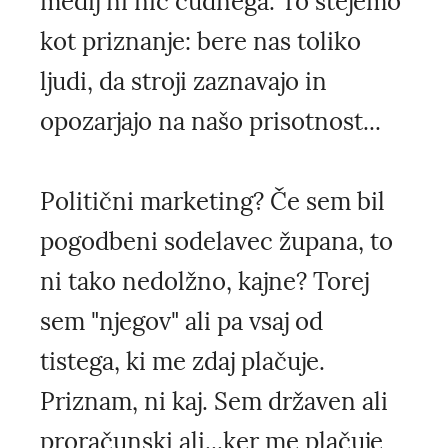
medij ni nič čudnega. To štejemo
kot priznanje: bere nas toliko
ljudi, da stroji zaznavajo in
opozarjajo na našo prisotnost...
Politični marketing? Če sem bil
pogodbeni sodelavec župana, to
ni tako nedolžno, kajne? Torej
sem "njegov" ali pa vsaj od
tistega, ki me zdaj plačuje.
Priznam, ni kaj. Sem državen ali
proračunski ali...ker me plačuje