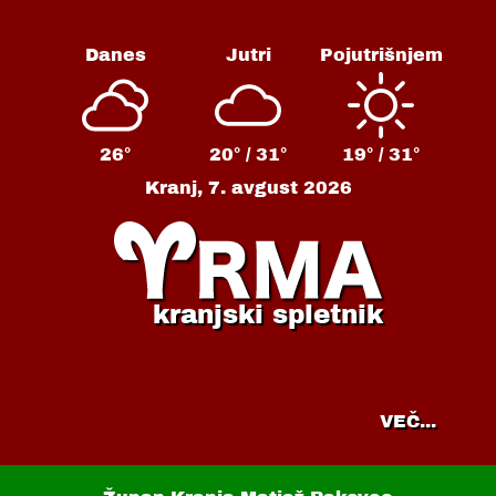
Danes
Jutri
Pojutrišnjem
26°
20° /
31°
19° /
31°
Kranj,
7. avgust 2026
kranjski spletnik
VEČ...